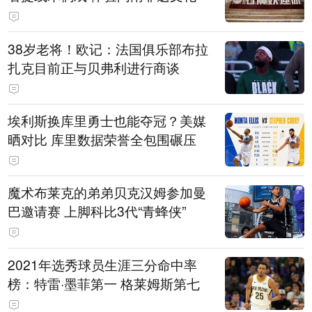
38岁老将！欧记：法国俱乐部布拉
扎克目前正与贝弗利进行商谈
埃利斯换库里勇士也能夺冠？美媒
晒对比 库里数据荣誉全包围碾压
魔术布莱克的弟弟贝克汉姆参加曼
巴邀请赛 上脚科比3代“青蜂侠”
2021年选秀球员生涯三分命中率
榜：特雷·墨菲第一 格莱姆斯第七