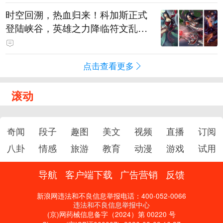
时空回溯，热血归来！科加斯正式
登陆峡谷，英雄之力降临符文乱
斗！
点击查看更多
滚动
奇闻
段子
趣图
美文
视频
直播
订阅
八卦
情感
旅游
教育
动漫
游戏
试用
导航
客户端下载
广告营销
反馈
新浪网违法和不良信息举报电话：400-052-0066
违法和不良信息举报中心
(京)网药械信息备字（2024）第 00220 号