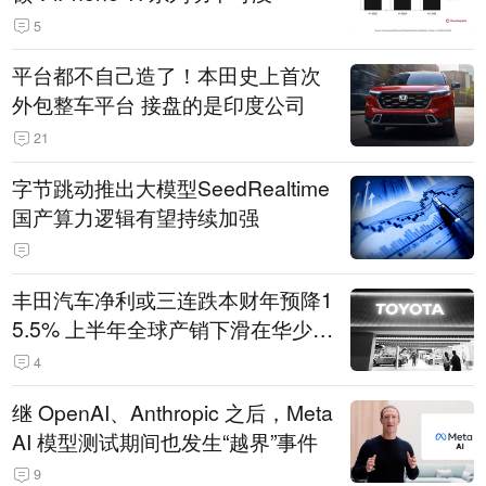
5
平台都不自己造了！本田史上首次
外包整车平台 接盘的是印度公司
21
字节跳动推出大模型SeedRealtime
国产算力逻辑有望持续加强
丰田汽车净利或三连跌本财年预降1
5.5% 上半年全球产销下滑在华少卖
14.3万辆
4
继 OpenAI、Anthropic 之后，Meta
AI 模型测试期间也发生“越界”事件
9