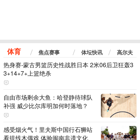
体育
焦点赛事
体坛快讯
高尔夫
热身赛-蒙古男篮历史性战胜日本 2米06后卫狂轰3
3+14+7+上篮绝杀
自由市场剩余大鱼：哈登静待球队
补强 威少比尔库明加何时落地？
感受烟火气！里夫斯中国行石狮站
看提线木偶戏 体验闽南非遗文化