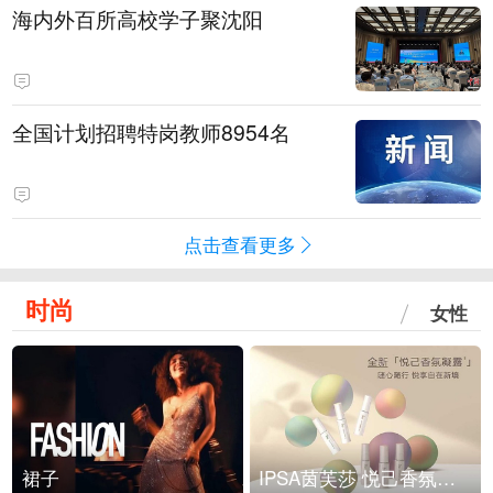
海内外百所高校学子聚沈阳
全国计划招聘特岗教师8954名
点击查看更多
时尚
女性
裙子
IPSA茵芙莎 悦己香氛凝露上市