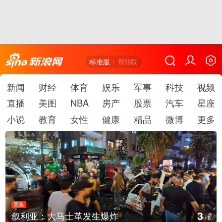
标准版
智能版
新闻
财经
体育
娱乐
军事
科技
视频
直播
美图
NBA
房产
股票
汽车
星座
小说
教育
女性
健康
精品
微博
更多
图集
3
叙利亚：大马士革发生爆炸
/
6