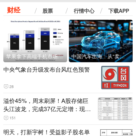
财经
股票
行情中心
下载APP
苹果拿下高端手机市场65%的份额：iPhone 17系列功不可没
中国汽车出海：从“卖出去”到“走进去”
中央气象台升级发布台风红色预警
28
溢价45%，周末刷屏！A股存储巨
头江波龙，完成37亿元定增：现价
386.6元，定增价560元
151
明天，打新宇树！受益影子股名单