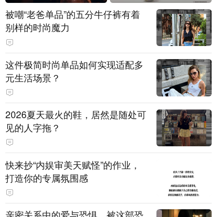
被嘲“老爸单品”的五分牛仔裤有着
别样的时尚魔力
这件极简时尚单品如何实现适配多
元生活场景？
2026夏天最火的鞋，居然是随处可
见的人字拖？
快来抄“内娱审美天赋怪”的作业，
打造你的专属氛围感
亲密关系中的爱与恐惧，被这部恐