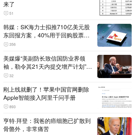
来了
51
韩媒：SK海力士拟推710亿美元股
东回报方案，40%用于回购股票，
相当于美股发行规模
356
美媒爆“美副防长致信国防业界领
袖，勒令其21天内提交增产计划”，
五角大楼回应
32
刚上线就删了！苹果中国官网删除
Apple智能接入阿里千问手册
893
亨特·拜登：我爸的癌细胞已扩散到
骨骼外，非常痛苦