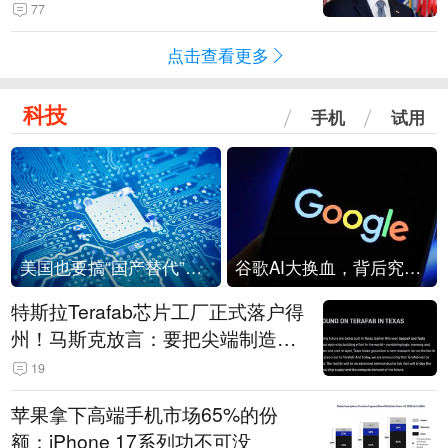
77
点击查看更多
科技
手机
试用
美国也要搞“国产替代”？先算清三笔账
谷歌AI大换血，背后究竟发生了什么？
特斯拉Terafab芯片工厂正式落户得
州！马斯克放言：要把尖端制造带
回美国
19
苹果拿下高端手机市场65%的份
额：iPhone 17系列功不可没