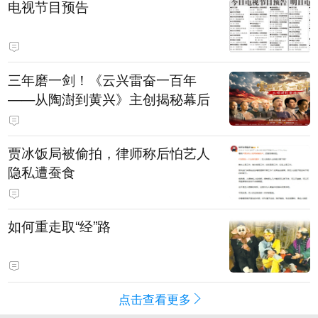
电视节目预告
三年磨一剑！《云兴雷奋一百年
——从陶澍到黄兴》主创揭秘幕后
贾冰饭局被偷拍，律师称后怕艺人
隐私遭蚕食
如何重走取“经”路
点击查看更多