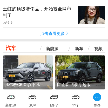
王虹的顶级奢侈品，开始被全网审
判了
516
点击查看更多
汽车
新能源
新车
视频
凡尔赛C5 X 驭不凡
探险者 四驱穿越版
新能源
SUV
MPV
轿车
更多