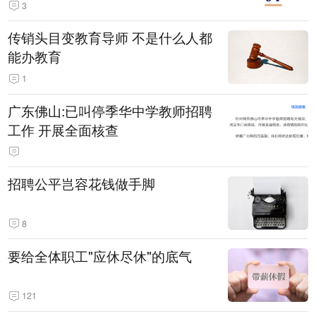
3
传销头目变教育导师 不是什么人都
能办教育
1
广东佛山:已叫停季华中学教师招聘
工作 开展全面核查
招聘公平岂容花钱做手脚
8
要给全体职工"应休尽休"的底气
121