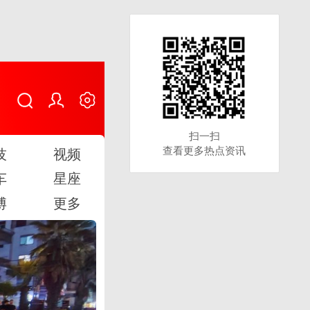
扫一扫
扫一扫
查看更多热点资讯
查看更多热点资讯
技
视频
车
星座
博
更多