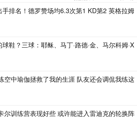
手排名！德罗赞场均6.3次第1 KD第2 英格拉姆
球鞋？三球：耶稣、马丁·路德·金、马尔科姆·X
：练空中瑜伽拯救了我的生涯 队友还会调侃我练这
·卡尔训练营表现好些 或许能进入雷迪克的轮换阵