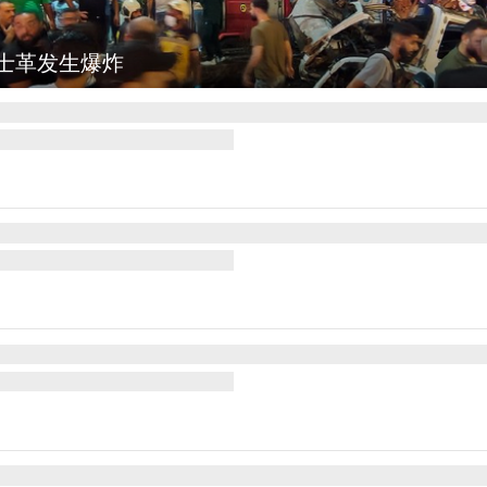
图集
云南弥勒：欢庆火把节