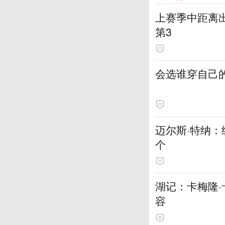
上赛季中距离出
第3
会选谁穿自己的
迈尔斯·特纳
个
湖记：卡梅隆
容