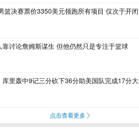
会男篮决赛票价3350美元领跑所有项目 仅次于开闭
人靠讨论詹姆斯谋生 但他仍然只是专注于篮球
库里轰中9记三分砍下36分助美国队完成17分大
点击查看更多