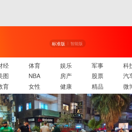
标准版
智能版
财经
体育
娱乐
军事
科
美图
NBA
房产
股票
汽
教育
女性
健康
精品
微