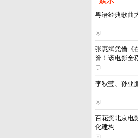
粤语经典歌曲
张惠斌凭借《
誉！该电影全
土演员
李秋莹、孙亚
百花奖北京电
化建构