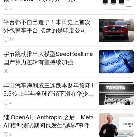
5
平台都不自己造了！本田史上首次
外包整车平台 接盘的是印度公司
21
字节跳动推出大模型SeedRealtime
国产算力逻辑有望持续加强
丰田汽车净利或三连跌本财年预降1
5.5% 上半年全球产销下滑在华少卖
14.3万辆
4
继 OpenAI、Anthropic 之后，Meta
AI 模型测试期间也发生“越界”事件
9