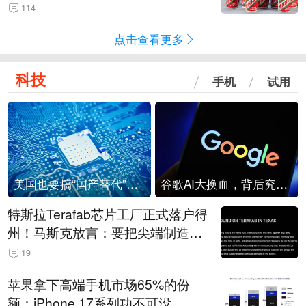
114
点击查看更多
科技
手机
试用
美国也要搞“国产替代”？先算清三笔账
谷歌AI大换血，背后究竟发生了什么？
特斯拉Terafab芯片工厂正式落户得
州！马斯克放言：要把尖端制造带
回美国
19
苹果拿下高端手机市场65%的份
额：iPhone 17系列功不可没