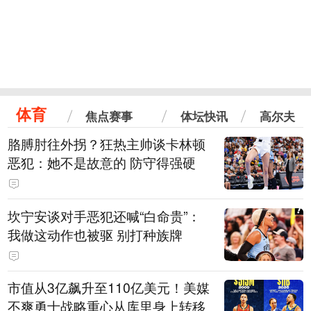
体育
焦点赛事
体坛快讯
高尔夫
胳膊肘往外拐？狂热主帅谈卡林顿
恶犯：她不是故意的 防守得强硬
坎宁安谈对手恶犯还喊“白命贵”：
我做这动作也被驱 别打种族牌
市值从3亿飙升至110亿美元！美媒
不爽勇士战略重心从库里身上转移