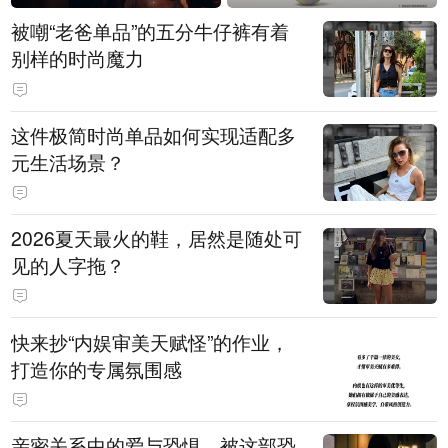
被嘲“老爸单品”的五分牛仔裤有着
别样的时尚魔力
这件极简时尚单品如何实现适配多
元生活场景？
2026夏天最火的鞋，居然是随处可
见的人字拖？
快来抄“内娱审美天赋怪”的作业，
打造你的专属氛围感
亲密关系中的爱与恐惧，被这部恐