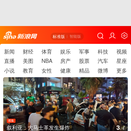
标准版
智能版
新闻
财经
体育
娱乐
军事
科技
视频
直播
美图
NBA
房产
股票
汽车
星座
小说
教育
女性
健康
精品
微博
更多
图集
4
叙利亚：大马士革发生爆炸
/
6