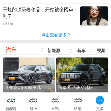
王虹的顶级奢侈品，开始被全网审
判了
516
点击查看更多
汽车
新能源
新车
视频
凡尔赛C5 X 驭不凡
探险者 四驱穿越版
新能源
SUV
MPV
轿车
更多