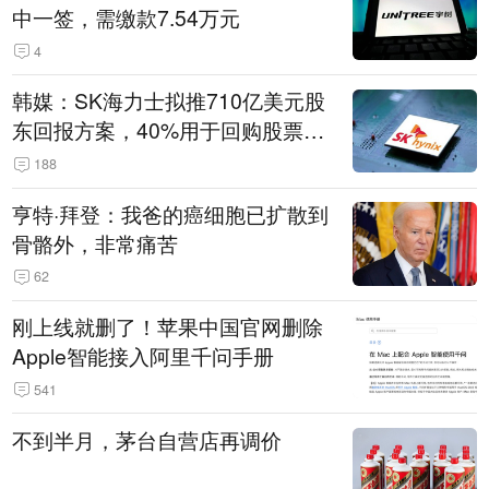
中一签，需缴款7.54万元
4
韩媒：SK海力士拟推710亿美元股
东回报方案，40%用于回购股票，
相当于美股发行规模
188
亨特·拜登：我爸的癌细胞已扩散到
骨骼外，非常痛苦
62
刚上线就删了！苹果中国官网删除
Apple智能接入阿里千问手册
541
不到半月，茅台自营店再调价