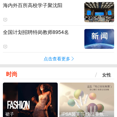
海内外百所高校学子聚沈阳
全国计划招聘特岗教师8954名
点击查看更多
时尚
女性
裙子
IPSA茵芙莎 悦己香氛凝露上市