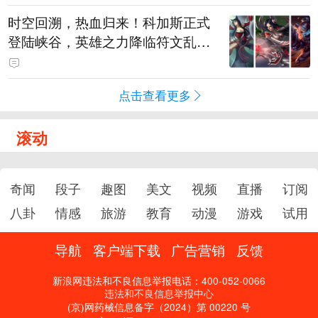
时空回溯，热血归来！科加斯正式
登陆峡谷，英雄之力降临符文乱
斗！
点击查看更多
滚动
奇闻
段子
趣图
美文
视频
直播
订阅
八卦
情感
旅游
教育
动漫
游戏
试用
导航
客户端下载
广告营销
反馈
新浪网违法和不良信息举报电话：400-052-0066
违法和不良信息举报中心
(京)网药械信息备字（2024）第 00220 号