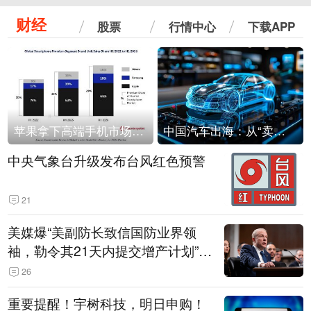
财经
股票
行情中心
下载APP
苹果拿下高端手机市场65%的份额：iPhone 17系列功不可没
中国汽车出海：从“卖出去”到“走进去”
中央气象台升级发布台风红色预警
21
美媒爆“美副防长致信国防业界领
袖，勒令其21天内提交增产计划”，
五角大楼回应
26
重要提醒！宇树科技，明日申购！