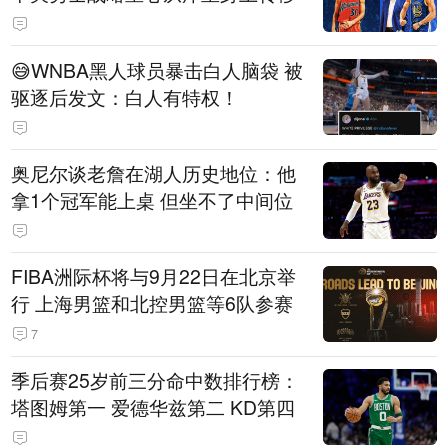
😅WNBA黑人球员暴击白人脑袋 被
驱逐后发文：白人有特权！
奥尼尔谈老詹在湖人历史地位：他
拿1个冠军能上桌 但坐不了中间位
FIBA洲际杯将与9月22日在北京举
行 上海男篮和北控男篮等6队参赛
7
季后赛25岁前三分命中数排行榜：
塔图姆第一 爱德华兹第二 KD第四