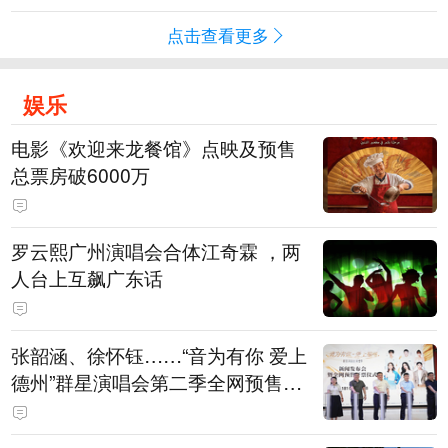
点击查看更多
娱乐
电影《欢迎来龙餐馆》点映及预售
总票房破6000万
罗云熙广州演唱会合体江奇霖 ，两
人台上互飙广东话
张韶涵、徐怀钰……“音为有你 爱上
德州”群星演唱会第二季全网预售开
票