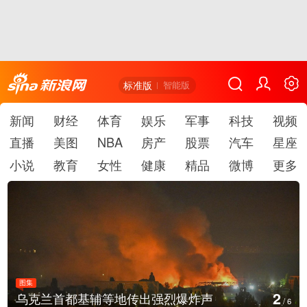
标准版
智能版
新闻
财经
体育
娱乐
军事
科技
视频
直播
美图
NBA
房产
股票
汽车
星座
小说
教育
女性
健康
精品
微博
更多
图集
3
乌克兰首都基辅等地传出强烈爆炸声
/
6