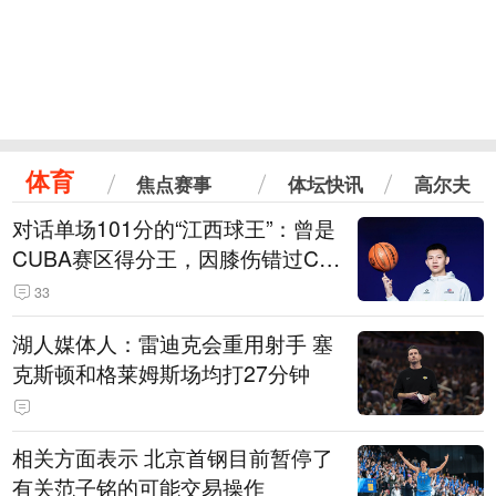
体育
焦点赛事
体坛快讯
高尔夫
对话单场101分的“江西球王”：曾是
CUBA赛区得分王，因膝伤错过CB
A选秀
33
湖人媒体人：雷迪克会重用射手 塞
克斯顿和格莱姆斯场均打27分钟
相关方面表示 北京首钢目前暂停了
有关范子铭的可能交易操作