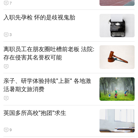
7
入职先孕检 怀的是歧视鬼胎
3
离职员工在朋友圈吐槽前老板 法院:
存在侵害其名誉权可能
亲子、研学体验持续"上新" 各地激
活暑期文旅消费
英国多所高校"抱团"求生
9