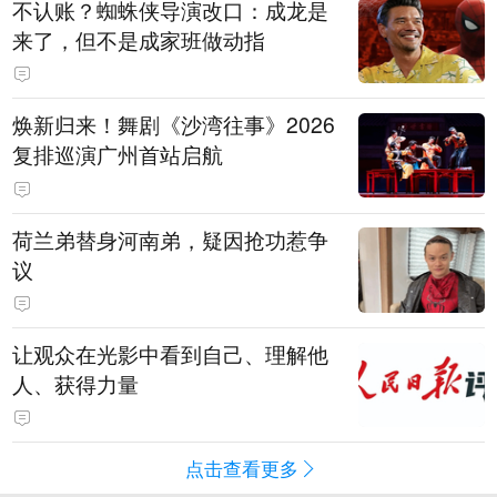
不认账？蜘蛛侠导演改口：成龙是
来了，但不是成家班做动指
焕新归来！舞剧《沙湾往事》2026
复排巡演广州首站启航
荷兰弟替身河南弟，疑因抢功惹争
议
让观众在光影中看到自己、理解他
人、获得力量
点击查看更多