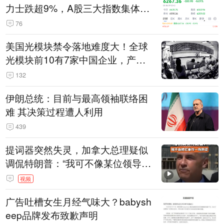
力士跌超9%，A股三大指数集体低
开
76
美国光模块禁令落地难度大！全球
光模块前10有7家中国企业，产业
界人士：想“脱钩”并不容易
132
伊朗总统：目前与最高领袖联络困
难 其决策过程遭人利用
439
提词器突然失灵，加拿大总理疑似
调侃特朗普：“我可不像某位领导
人，把这当成一场阴谋”，全场哄笑
视频
广告吐槽女生月经气味大？babysh
eep品牌发布致歉声明