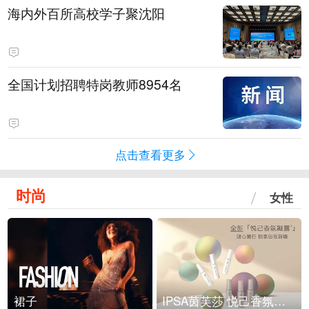
海内外百所高校学子聚沈阳
全国计划招聘特岗教师8954名
点击查看更多
时尚
女性
裙子
IPSA茵芙莎 悦己香氛凝露上市