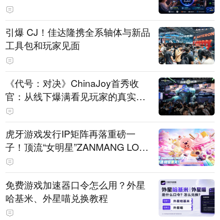
引爆 CJ！佳达隆携全系轴体与新品
工具包和玩家见面
《代号：对决》ChinaJoy首秀收
官：从线下爆满看见玩家的真实期
待
虎牙游戏发行IP矩阵再落重磅一
子！顶流“女明星”ZANMANG LOO
PY 正版3D消除手游《消消奇遇》
惊喜曝光
免费游戏加速器口令怎么用？外星
哈基米、外星喵兑换教程