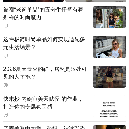
被嘲“老爸单品”的五分牛仔裤有着
别样的时尚魔力
这件极简时尚单品如何实现适配多
元生活场景？
2026夏天最火的鞋，居然是随处可
见的人字拖？
快来抄“内娱审美天赋怪”的作业，
打造你的专属氛围感
亲密关系中的爱与恐惧，被这部恐