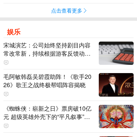
点击查看更多
娱乐
宋城演艺：公司始终坚持剧目内容
常改常新，持续根据游客反馈动态
优化节目配比
毛阿敏韩磊吴碧霞助阵！《歌手20
26》歌王之战终极帮唱阵容揭晓
《蜘蛛侠：崭新之日》票房破10亿
元 超级英雄外壳下的“平凡叙事”打
动人心