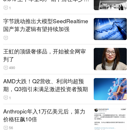
14.3万辆
1
字节跳动推出大模型SeedRealtime
国产算力逻辑有望持续加强
王虹的顶级奢侈品，开始被全网审
判了
490
AMD大跌！Q2营收、利润均超预
期，Q3指引未满足激进投资者预期
1
Anthropic年入1万亿美元后，算力
价格狂飙10倍
56