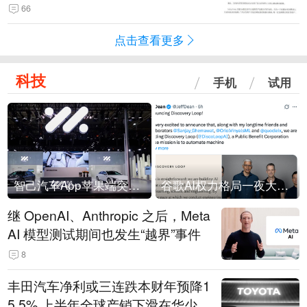
66
点击查看更多
科技
手机
试用
智己汽车App苹果端突然“下架”
谷歌AI权力格局一夜大洗牌
继 OpenAI、Anthropic 之后，Meta
AI 模型测试期间也发生“越界”事件
8
丰田汽车净利或三连跌本财年预降1
5.5% 上半年全球产销下滑在华少卖