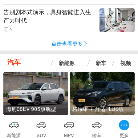
告别剧本式演示，具身智能进入生
产力时代
9
点击查看更多
汽车
新能源
新车
视频
海豹08EV 905旗舰型
格瑞维亚 舒适PLUS版
新能源
SUV
MPV
轿车
更多