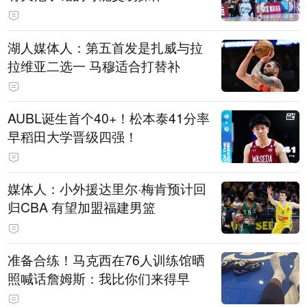
湖人媒体人：第五首发是扎威与拉
拉维亚二选一 马穆适合打替补
AUBL诞生首个40+！松本泰41分率
早稻田大学晋级四强！
媒体人：小外援达里尔·梅肯预计回
归CBA 有望加盟福建男篮
准备合练！马克西在76人训练馆晒
照喊话詹姆斯：我比你们来得早