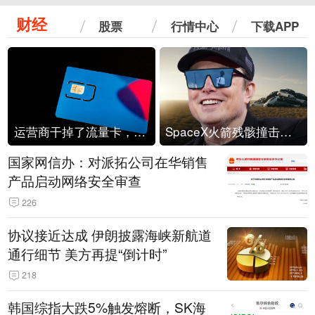
财经
股票
行情中心
下载APP
运营商干掉了流量卡，他们真的玩不起了
SpaceX火箭残骸撞击月球
国家网信办：对派拓公司在华销售
产品启动网络安全审查
226
协议接近达成 伊朗披露海峡新航道
通行细节 美方再提“倒计时”
218
韩国综指大跌5%触发熔断，SK海