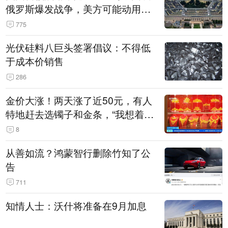
俄罗斯爆发战争，美方可能动用战
术核武器
775
光伏硅料八巨头签署倡议：不得低
于成本价销售
286
金价大涨！两天涨了近50元，有人
特地赶去选镯子和金条，“我想着买
起来可以保值，小批量进一些货”
8
从善如流？鸿蒙智行删除竹知了公
告
711
知情人士：沃什将准备在9月加息