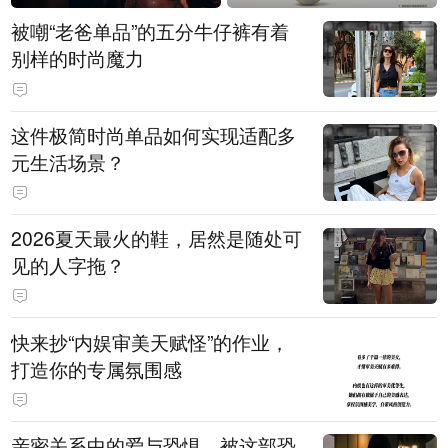
被嘲“老爸单品”的五分牛仔裤有着
别样的时尚魔力
这件极简时尚单品如何实现适配多
元生活场景？
2026夏天最火的鞋，居然是随处可
见的人字拖？
快来抄“内娱审美天赋怪”的作业，
打造你的专属氛围感
亲密关系中的爱与恐惧，被这部恐