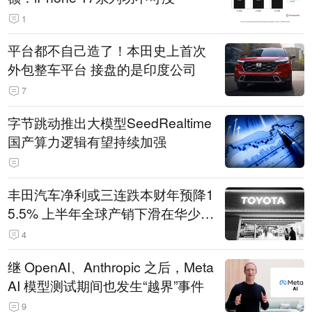
1
平台都不自己造了！本田史上首次
外包整车平台 接盘的是印度公司
7
字节跳动推出大模型SeedRealtime
国产算力逻辑有望持续加强
丰田汽车净利或三连跌本财年预降1
5.5% 上半年全球产销下滑在华少卖
14.3万辆
4
继 OpenAI、Anthropic 之后，Meta
AI 模型测试期间也发生“越界”事件
9