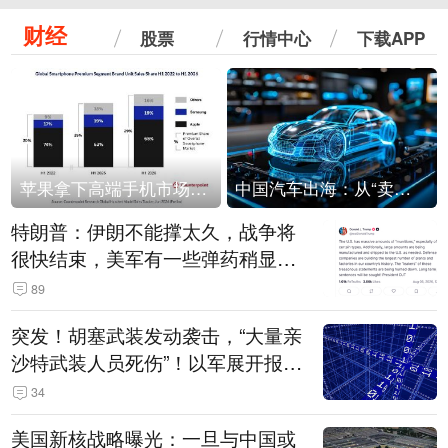
财经
股票
行情中心
下载APP
苹果拿下高端手机市场65%的份额：iPhone 17系列功不可没
中国汽车出海：从“卖出去”到“走进去”
特朗普：伊朗不能撑太久，战争将
很快结束，美军有一些弹药稍显紧
张！伊朗公布拟议的海峡管理文本
89
突发！胡塞武装发动袭击，“大量亲
沙特武装人员死伤”！以军展开报复
性空袭
34
美国新核战略曝光：一旦与中国或