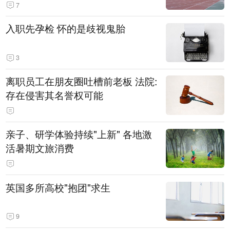
7
入职先孕检 怀的是歧视鬼胎
3
离职员工在朋友圈吐槽前老板 法院:
存在侵害其名誉权可能
亲子、研学体验持续"上新" 各地激
活暑期文旅消费
英国多所高校"抱团"求生
9