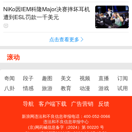
NiKo因IEM科隆Major决赛摔坏耳机
遭到ESL罚款一千美元
点击查看更多
滚动
奇闻
段子
趣图
美文
视频
直播
订阅
八卦
情感
旅游
教育
动漫
游戏
试用
导航
客户端下载
广告营销
反馈
新浪网违法和不良信息举报电话：400-052-0066
违法和不良信息举报中心
(京)网药械信息备字（2024）第 00220 号