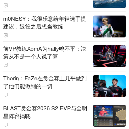
m0NESY：我很乐意给年轻选手提
建议，退役之后想当教练
前VP教练XomA为hally鸣不平：决
策从不是一个人说了算
Thorin：FaZe在赏金赛上几乎做到
了他们能做到的一切
BLAST赏金赛2026 S2 EVP与全明
星阵容揭晓