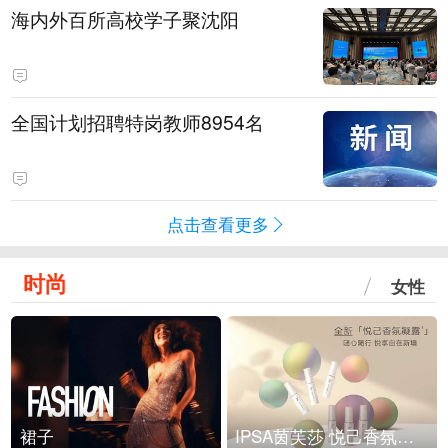
海内外百所高校学子聚沈阳
全国计划招聘特岗教师8954名
点击查看更多
时尚
女性
裙子
IPSA茵芙莎 悦己香氛凝露上市