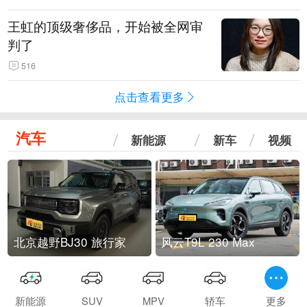
王虹的顶级奢侈品，开始被全网审
判了
516
点击查看更多
汽车
新能源
新车
视频
北京越野BJ30 旅行家
风云T9L 230 Max
新能源
SUV
MPV
轿车
更多