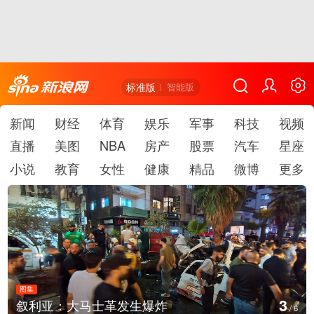
标准版
智能版
新闻
财经
体育
娱乐
军事
科技
视频
直播
美图
NBA
房产
股票
汽车
星座
小说
教育
女性
健康
精品
微博
更多
图集
4
云南弥勒：欢庆火把节
/
6