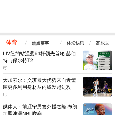
体育
焦点赛事
体坛快讯
高尔夫
LIV纽约站涅曼64杆领先首轮 赫伯
特与保尔特T2
大加索尔：文班最大优势来自近筐
应更多利用身材从内线发起进攻
媒体人：前辽宁男篮外援杰隆·布朗
加盟澳洲NBL联赛