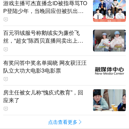
游戏主播可杰直播念ID被指辱骂TO
P登陆少年，当晚回应但被扒出事
后删博，随后发"狗和人的听觉差
异"图文被指二次阴阳粉丝
百元羽绒服号称鹅绒实为廉价飞
丝，“超女”陈西贝直播间卖出上百
万元，被曝售假后她公开道歉，涉
事商家已被立案调查
有奖问答中奖名单揭晓 网友获汪汪
队立大功大电影3电影票
房主任被女儿称“愧疚式教育”，回
应来了
点击查看更多