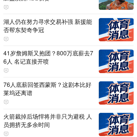
湖人仍在努力寻求交易补强 新援能
否帮东契奇争冠
41岁詹姆斯又抱团？800万底薪去7
6人 名记直接开喷
76人底薪回签西蒙斯？这剧本比好
莱坞还离谱
火箭裁掉后场悍将并非只为避税 人
员拥挤无多余时间