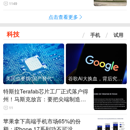
1149
点击查看更多
科技
手机
试用
美国也要搞“国产替代”？先算清三笔账
谷歌AI大换血，背后究竟发生了什么？
特斯拉Terafab芯片工厂正式落户得
州！马斯克放言：要把尖端制造带
回美国
11
苹果拿下高端手机市场65%的份
额：iPhone 17系列功不可没