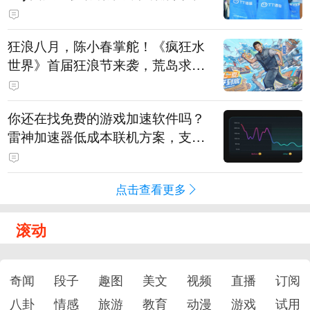
狂浪八月，陈小春掌舵！《疯狂水
世界》首届狂浪节来袭，荒岛求生
直播即将开启
你还在找免费的游戏加速软件吗？
雷神加速器低成本联机方案，支持
免费试用
点击查看更多
滚动
奇闻
段子
趣图
美文
视频
直播
订阅
八卦
情感
旅游
教育
动漫
游戏
试用