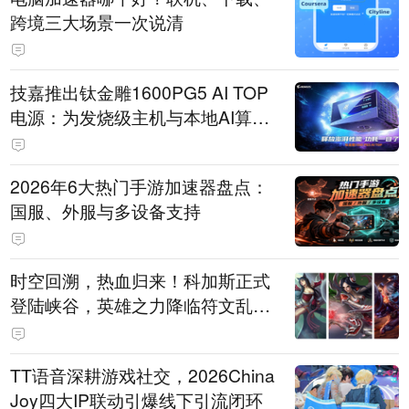
跨境三大场景一次说清
技嘉推出钛金雕1600PG5 AI TOP
电源：为发烧级主机与本地AI算力
打造旗舰供电方案
2026年6大热门手游加速器盘点：
国服、外服与多设备支持
时空回溯，热血归来！科加斯正式
登陆峡谷，英雄之力降临符文乱
斗！
TT语音深耕游戏社交，2026China
Joy四大IP联动引爆线下引流闭环