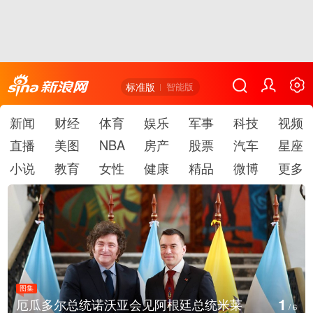
标准版
智能版
新闻
财经
体育
娱乐
军事
科技
视频
直播
美图
NBA
房产
股票
汽车
星座
小说
教育
女性
健康
精品
微博
更多
图集
2
美国斯波坎：野火烧毁700多所房屋
/
6