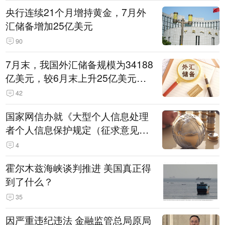
央行连续21个月增持黄金，7月外
汇储备增加25亿美元
90
7月末，我国外汇储备规模为34188
亿美元，较6月末上升25亿美元，
升幅为0.07%
42
国家网信办就《大型个人信息处理
者个人信息保护规定（征求意见
稿）》公开征求意见
4
霍尔木兹海峡谈判推进 美国真正得
到了什么？
35
因严重违纪违法 金融监管总局原局