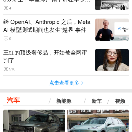
14.3万辆
4
继 OpenAI、Anthropic 之后，Meta
AI 模型测试期间也发生“越界”事件
9
王虹的顶级奢侈品，开始被全网审
判了
516
点击查看更多
汽车
新能源
新车
视频