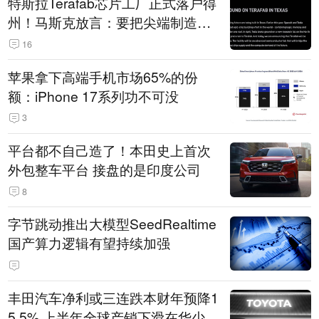
特斯拉Terafab芯片工厂正式落户得
州！马斯克放言：要把尖端制造带
回美国
16
苹果拿下高端手机市场65%的份
额：iPhone 17系列功不可没
3
平台都不自己造了！本田史上首次
外包整车平台 接盘的是印度公司
8
字节跳动推出大模型SeedRealtime
国产算力逻辑有望持续加强
丰田汽车净利或三连跌本财年预降1
5.5% 上半年全球产销下滑在华少卖