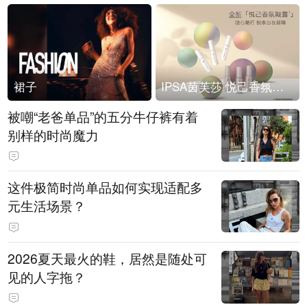
裙子
IPSA茵芙莎 悦己香氛凝露上市
被嘲“老爸单品”的五分牛仔裤有着
别样的时尚魔力
这件极简时尚单品如何实现适配多
元生活场景？
2026夏天最火的鞋，居然是随处可
见的人字拖？