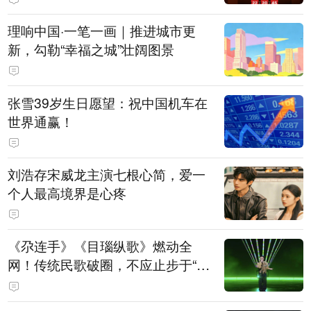
理响中国·一笔一画｜推进城市更
新，勾勒“幸福之城”壮阔图景
张雪39岁生日愿望：祝中国机车在
世界通赢！
刘浩存宋威龙主演七根心简，爱一
个人最高境界是心疼
《尕连手》《目瑙纵歌》燃动全
网！传统民歌破圈，不应止步于“上
头”