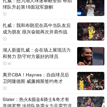
扎威：想为湖人球迷奉献全部 帮助
球队升起第18面冠军旗帜
扎威：我和布朗尼在高中当队友后
成为朋友 很兴奋能再次并肩作战
湖人新援扎威：会在场上展现活力
和努力 防守对方最好的球员
10
离开CBA！Haynes：自由球员后
卫阿隆德斯·威廉姆斯签约奇才
Slater：热火&掘金&骑士&奇才有
意德罗赞 这些队急需火力且需节流