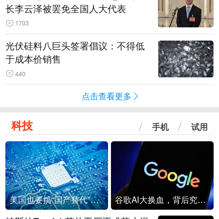
长李云泽被罢免全国人大代表
1703
光伏硅料八巨头签署倡议：不得低
于成本价销售
440
点击查看更多
科技
手机
试用
美国也要搞“国产替代”？先算清三笔账
谷歌AI大换血，背后究竟发生了什么？