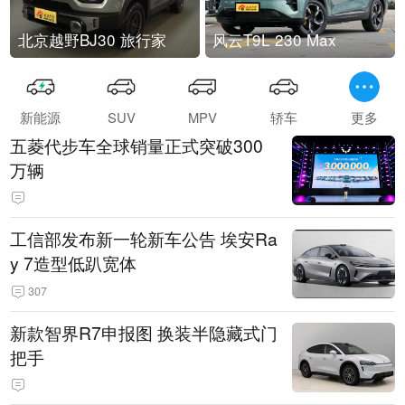
北京越野BJ30 旅行家
风云T9L 230 Max
新能源
SUV
MPV
轿车
更多
五菱代步车全球销量正式突破300
万辆
工信部发布新一轮新车公告 埃安Ra
y 7造型低趴宽体
307
新款智界R7申报图 换装半隐藏式门
把手