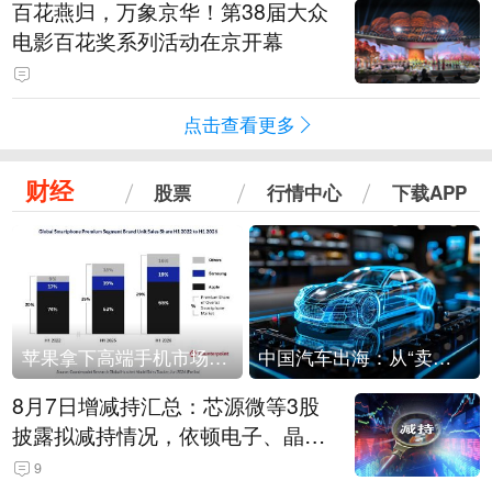
百花燕归，万象京华！第38届大众
电影百花奖系列活动在京开幕
点击查看更多
财经
股票
行情中心
下载APP
苹果拿下高端手机市场65%的份额：iPhone 17系列功不可没
中国汽车出海：从“卖出去”到“走进去”
8月7日增减持汇总：芯源微等3股
披露拟减持情况，依顿电子、晶华
微拟增持（表）
9