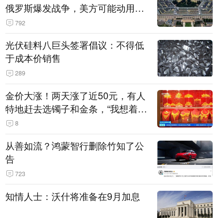
俄罗斯爆发战争，美方可能动用战
术核武器
792
光伏硅料八巨头签署倡议：不得低
于成本价销售
289
金价大涨！两天涨了近50元，有人
特地赶去选镯子和金条，“我想着买
起来可以保值，小批量进一些货”
8
从善如流？鸿蒙智行删除竹知了公
告
723
知情人士：沃什将准备在9月加息