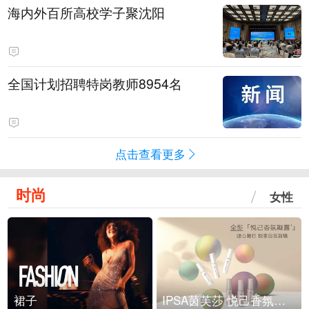
海内外百所高校学子聚沈阳
全国计划招聘特岗教师8954名
点击查看更多
时尚
女性
裙子
IPSA茵芙莎 悦己香氛凝露上市