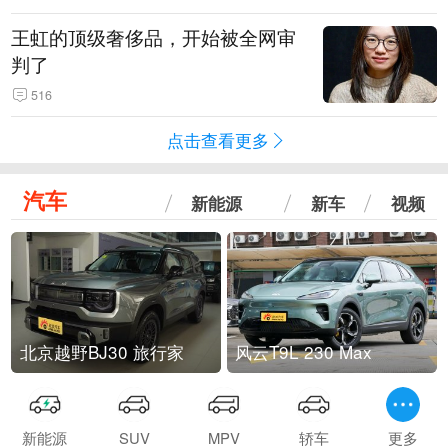
王虹的顶级奢侈品，开始被全网审
判了
516
点击查看更多
汽车
新能源
新车
视频
北京越野BJ30 旅行家
风云T9L 230 Max
新能源
SUV
MPV
轿车
更多