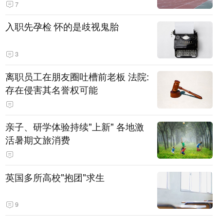
7
入职先孕检 怀的是歧视鬼胎
3
离职员工在朋友圈吐槽前老板 法院:
存在侵害其名誉权可能
亲子、研学体验持续"上新" 各地激
活暑期文旅消费
英国多所高校"抱团"求生
9