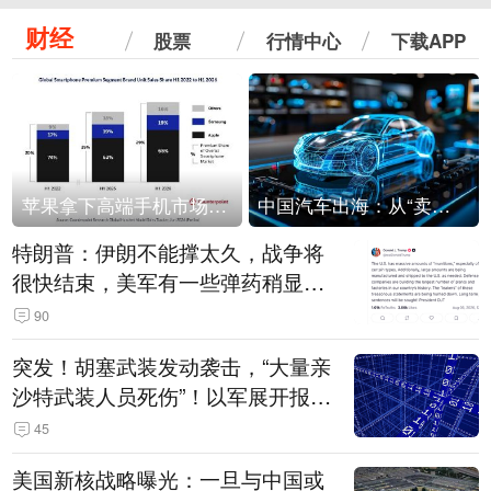
财经
股票
行情中心
下载APP
苹果拿下高端手机市场65%的份额：iPhone 17系列功不可没
中国汽车出海：从“卖出去”到“走进去”
特朗普：伊朗不能撑太久，战争将
很快结束，美军有一些弹药稍显紧
张！伊朗公布拟议的海峡管理文本
90
突发！胡塞武装发动袭击，“大量亲
沙特武装人员死伤”！以军展开报复
性空袭
45
美国新核战略曝光：一旦与中国或