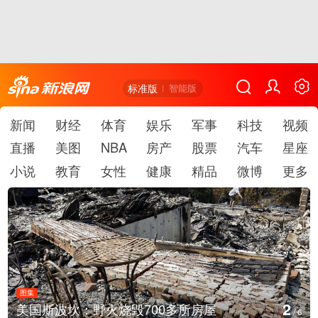
标准版
智能版
新闻
财经
体育
娱乐
军事
科技
视频
直播
美图
NBA
房产
股票
汽车
星座
小说
教育
女性
健康
精品
微博
更多
图集
2
美国斯波坎：野火烧毁700多所房屋
/
6