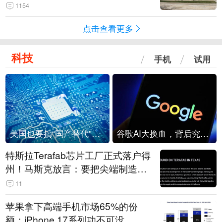
1154
点击查看更多
科技
手机
试用
美国也要搞“国产替代”？先算清三笔账
谷歌AI大换血，背后究竟发生了什么？
特斯拉Terafab芯片工厂正式落户得
州！马斯克放言：要把尖端制造带
回美国
11
苹果拿下高端手机市场65%的份
额：iPhone 17系列功不可没