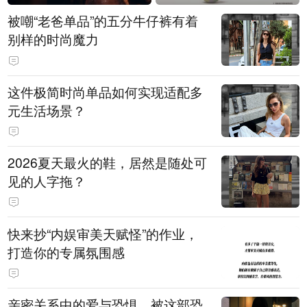
被嘲“老爸单品”的五分牛仔裤有着
别样的时尚魔力
这件极简时尚单品如何实现适配多
元生活场景？
2026夏天最火的鞋，居然是随处可
见的人字拖？
快来抄“内娱审美天赋怪”的作业，
打造你的专属氛围感
亲密关系中的爱与恐惧，被这部恐