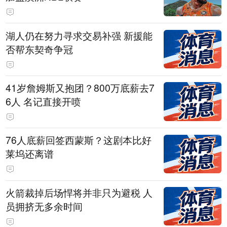
湖人仍在努力寻求交易补强 新援能
否帮东契奇争冠
41岁詹姆斯又抱团？800万底薪去7
6人 名记直接开喷
76人底薪回签西蒙斯？这剧本比好
莱坞还离谱
火箭裁掉后场悍将并非只为避税 人
员拥挤无多余时间