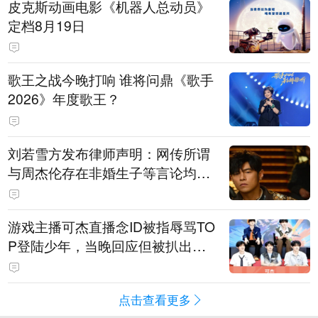
皮克斯动画电影《机器人总动员》
定档8月19日
歌王之战今晚打响 谁将问鼎《歌手
2026》年度歌王？
刘若雪方发布律师声明：网传所谓
与周杰伦存在非婚生子等言论均为
不实信息
游戏主播可杰直播念ID被指辱骂TO
P登陆少年，当晚回应但被扒出事
后删博，随后发"狗和人的听觉差
异"图文被指二次阴阳粉丝
点击查看更多