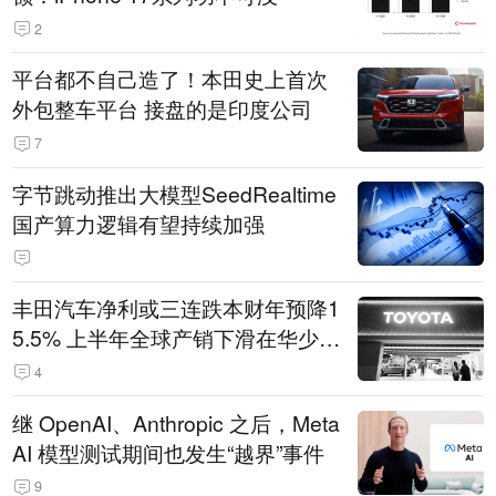
2
平台都不自己造了！本田史上首次
外包整车平台 接盘的是印度公司
7
字节跳动推出大模型SeedRealtime
国产算力逻辑有望持续加强
丰田汽车净利或三连跌本财年预降1
5.5% 上半年全球产销下滑在华少卖
14.3万辆
4
继 OpenAI、Anthropic 之后，Meta
AI 模型测试期间也发生“越界”事件
9