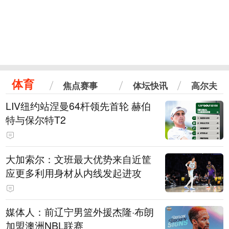
体育
焦点赛事
体坛快讯
高尔夫
LIV纽约站涅曼64杆领先首轮 赫伯
特与保尔特T2
大加索尔：文班最大优势来自近筐
应更多利用身材从内线发起进攻
媒体人：前辽宁男篮外援杰隆·布朗
加盟澳洲NBL联赛