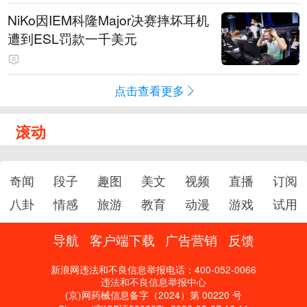
NiKo因IEM科隆Major决赛摔坏耳机
遭到ESL罚款一千美元
点击查看更多
滚动
奇闻
段子
趣图
美文
视频
直播
订阅
八卦
情感
旅游
教育
动漫
游戏
试用
导航
客户端下载
广告营销
反馈
新浪网违法和不良信息举报电话：400-052-0066
违法和不良信息举报中心
(京)网药械信息备字（2024）第 00220 号