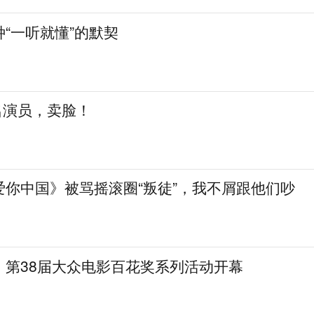
“一听就懂”的默契
知名演员，卖脸！
爱你中国》被骂摇滚圈“叛徒”，我不屑跟他们吵
，第38届大众电影百花奖系列活动开幕