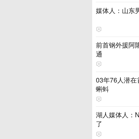
媒体人：山东
前首钢外援阿
通
03年76人潜
蝌蚪
湖人媒体人：N
了