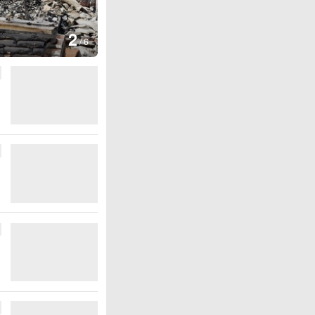
图集
2
叙利亚：大马士革发生爆炸
/
6