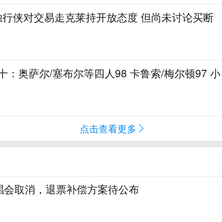
申：独行侠对交易走克莱持开放态度 但尚未讨论买断
十：奥萨尔/塞布尔等四人98 卡鲁索/梅尔顿97 小
点击查看更多
唱会取消，退票补偿方案待公布