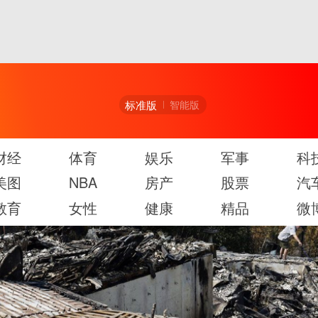
标准版
智能版
财经
体育
娱乐
军事
科
美图
NBA
房产
股票
汽
教育
女性
健康
精品
微