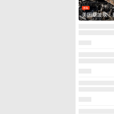
图集
美国斯波坎：