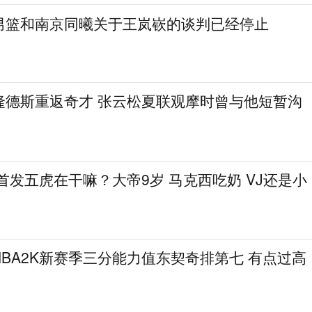
男篮和南京同曦关于王岚嵚的谈判已经停止
隆德斯重返奇才 张云松夏联观摩时曾与他短暂沟
在首发五虎在干嘛？大帝9岁 马克西吃奶 VJ还是小
BA2K新赛季三分能力值东契奇排第七 有点过高