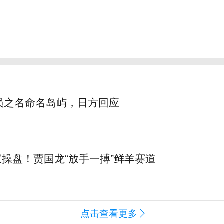
员之名命名岛屿，日方回应
全权操盘！贾国龙“放手一搏”鲜羊赛道
点击查看更多