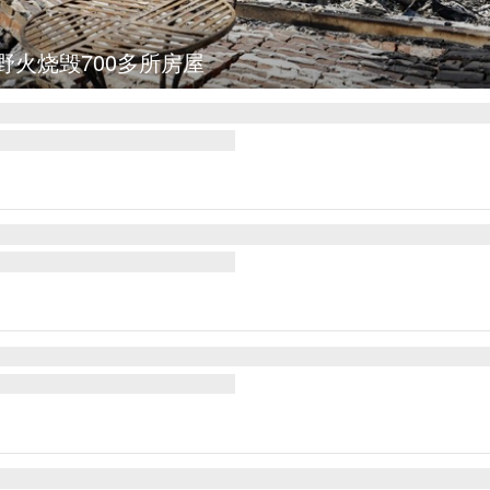
野火烧毁700多所房屋