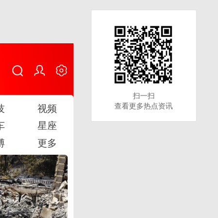
扫一扫
扫一扫
查看更多热点资讯
查看更多热点资讯
技
视频
车
星座
博
更多