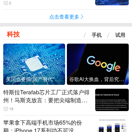
2
点击查看更多
科技
手机
试用
美国也要搞“国产替代”？先算清三笔账
谷歌AI大换血，背后究竟发生了什么？
特斯拉Terafab芯片工厂正式落户得
州！马斯克放言：要把尖端制造带
回美国
19
苹果拿下高端手机市场65%的份
额：iPhone 17系列功不可没