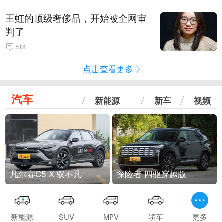
王虹的顶级奢侈品，开始被全网审
判了
518
点击查看更多
汽车
新能源
新车
视频
凡尔赛C5 X 驭不凡
探险者 四驱穿越版
新能源
SUV
MPV
轿车
更多