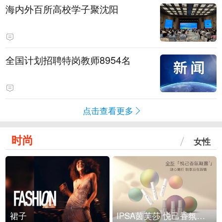
海内外百所高校学子聚沈阳
全国计划招聘特岗教师8954名
点击查看更多
时尚
女性
裙子
IPSA茵芙莎 悦己香氛凝露上市