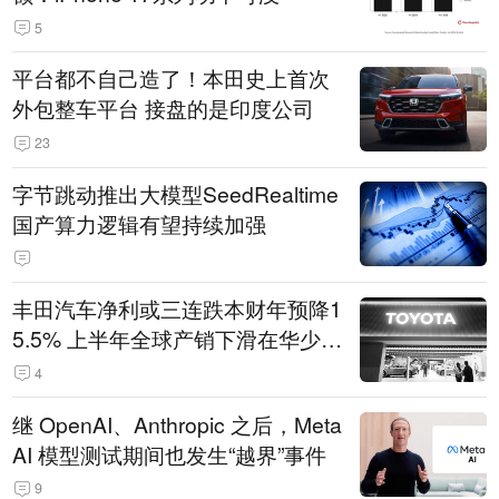
5
平台都不自己造了！本田史上首次
外包整车平台 接盘的是印度公司
23
字节跳动推出大模型SeedRealtime
国产算力逻辑有望持续加强
丰田汽车净利或三连跌本财年预降1
5.5% 上半年全球产销下滑在华少卖
14.3万辆
4
继 OpenAI、Anthropic 之后，Meta
AI 模型测试期间也发生“越界”事件
9