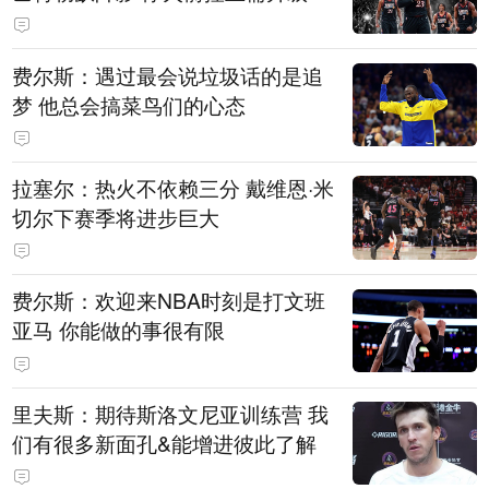
费尔斯：遇过最会说垃圾话的是追
梦 他总会搞菜鸟们的心态
拉塞尔：热火不依赖三分 戴维恩·米
切尔下赛季将进步巨大
费尔斯：欢迎来NBA时刻是打文班
亚马 你能做的事很有限
里夫斯：期待斯洛文尼亚训练营 我
们有很多新面孔&能增进彼此了解