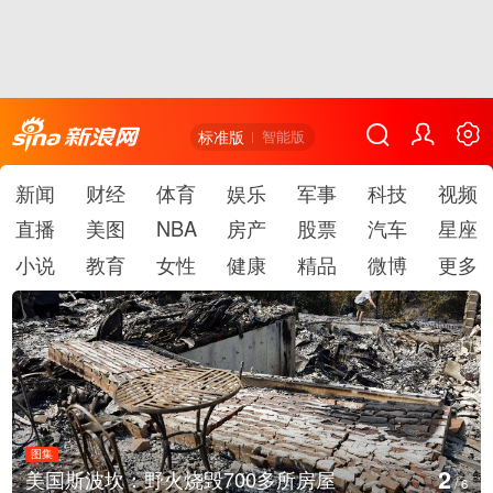
标准版
智能版
新闻
财经
体育
娱乐
军事
科技
视频
直播
美图
NBA
房产
股票
汽车
星座
小说
教育
女性
健康
精品
微博
更多
图集
3
火烧毁700多所房屋
叙利亚：大马士革
/
6