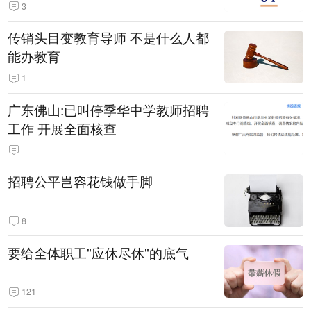
3
传销头目变教育导师 不是什么人都
能办教育
1
广东佛山:已叫停季华中学教师招聘
工作 开展全面核查
招聘公平岂容花钱做手脚
8
要给全体职工"应休尽休"的底气
121