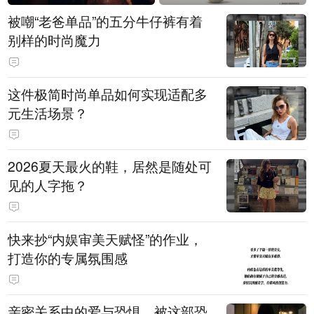
被嘲“老爸单品”的五分牛仔裤有着
别样的时尚魔力
这件极简时尚单品如何实现适配多
元生活场景？
2026夏天最火的鞋，居然是随处可
见的人字拖？
快来抄“内娱审美天赋怪”的作业，
打造你的专属氛围感
亲密关系中的爱与恐惧，被这部恐