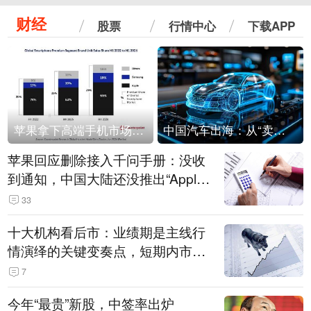
财经
股票
行情中心
下载APP
苹果拿下高端手机市场65%的份额：iPhone 17系列功不可没
中国汽车出海：从“卖出去”到“走进去”
苹果回应删除接入千问手册：没收
到通知，中国大陆还没推出“Apple
智能使用千问”功能
33
十大机构看后市：业绩期是主线行
情演绎的关键变奏点，短期内市场
或继续反弹，关注三条业绩主线
7
今年“最贵”新股，中签率出炉