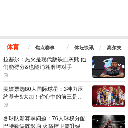
体育
焦点赛事
体坛快讯
高尔夫
拉塞尔：热火是现代版铁血灰熊 他
们能得分&也能消耗磨垮对手
美媒票选80大国际球星：3神力压
约基奇&大加！你心中的前三是
谁？
各球队新赛季问题：76人球权分配
巴特勒缺阵影响 火箭控卫需升级