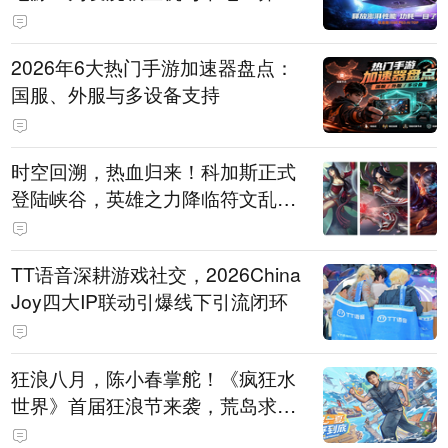
打造旗舰供电方案
2026年6大热门手游加速器盘点：
国服、外服与多设备支持
时空回溯，热血归来！科加斯正式
登陆峡谷，英雄之力降临符文乱
斗！
TT语音深耕游戏社交，2026China
Joy四大IP联动引爆线下引流闭环
狂浪八月，陈小春掌舵！《疯狂水
世界》首届狂浪节来袭，荒岛求生
直播即将开启