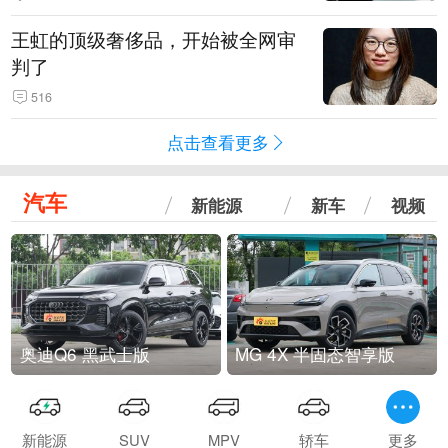
王虹的顶级奢侈品，开始被全网审
判了
516
点击查看更多
汽车
新能源
新车
视频
奥迪Q6 黑武士版
MG 4X 半固态智享版
新能源
SUV
MPV
轿车
更多