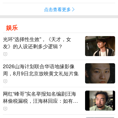
点击查看更多
娱乐
光环“选择性生效”，《天才，女
友》的人设还剩多少逻辑？
2026山海计划联合华语地缘影像
周，8月9日北京放映黄文礼短片集
网红“峰哥”实名举报知名编剧汪海
林偷税漏税，汪海林回应：如有违
法行为，相关机构自会进行评判和
处理，清者自清，无需一一回应