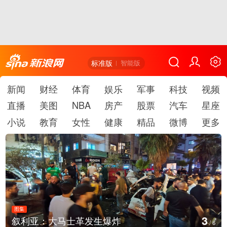
标准版
智能版
新闻
财经
体育
娱乐
军事
科技
视频
直播
美图
NBA
房产
股票
汽车
星座
小说
教育
女性
健康
精品
微博
更多
图集
4
云南弥勒：欢庆火把节
/
6