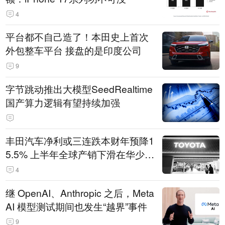
4
平台都不自己造了！本田史上首次
外包整车平台 接盘的是印度公司
9
字节跳动推出大模型SeedRealtime
国产算力逻辑有望持续加强
丰田汽车净利或三连跌本财年预降1
5.5% 上半年全球产销下滑在华少卖
14.3万辆
4
继 OpenAI、Anthropic 之后，Meta
AI 模型测试期间也发生“越界”事件
9