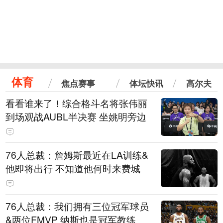
体育
焦点赛事
体坛快讯
高尔夫
看看谁来了！综合格斗名将张伟丽
到场观战AUBL半决赛 坐姚明旁边
76人总裁：詹姆斯最近在LA训练&
他即将出行 不知道他何时来费城
76人总裁：我们拥有三位冠军球员
&两位FMVP 纳斯也是冠军教练