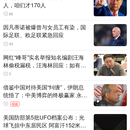
人，咱们才170人
85
因凡蒂诺被爆曾与女员工有染，国
际足联、欧足联紧急回应
43
网红“峰哥”实名举报知名编剧汪海
林偷税漏税，汪海林回应：如有违
法行为，相关机构自会进行评判和
3
处理
借鉴中国对待美国“纠缠”，伊朗总
统悟了：中美博弈的终极赢家 永远
是埋头发展的那一国 伊朗要学中
视频
国“做好自己的事”
美国防部第5批UFO档案公布：光
球飞掠中东居民区 阿富汗152米三