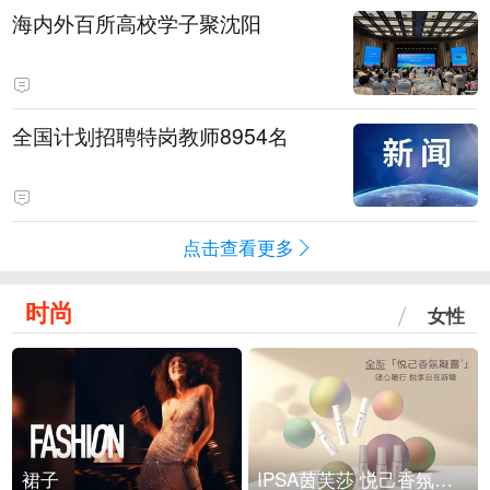
海内外百所高校学子聚沈阳
全国计划招聘特岗教师8954名
点击查看更多
时尚
女性
裙子
IPSA茵芙莎 悦己香氛凝露上市