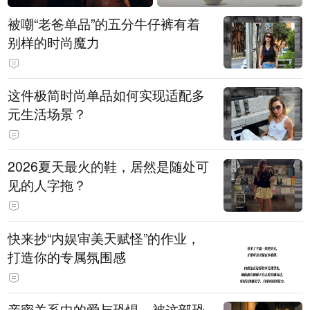
被嘲“老爸单品”的五分牛仔裤有着
别样的时尚魔力
这件极简时尚单品如何实现适配多
元生活场景？
2026夏天最火的鞋，居然是随处可
见的人字拖？
快来抄“内娱审美天赋怪”的作业，
打造你的专属氛围感
亲密关系中的爱与恐惧，被这部恐