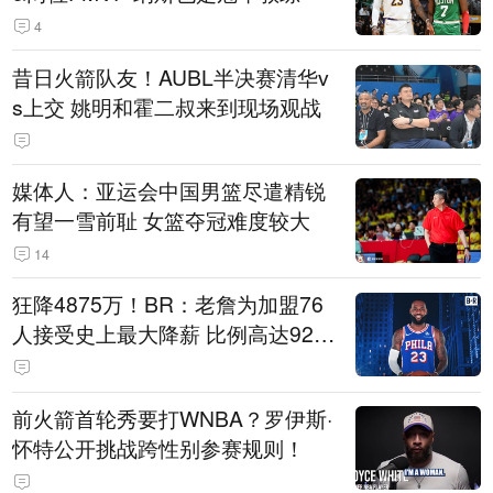
4
昔日火箭队友！AUBL半决赛清华v
s上交 姚明和霍二叔来到现场观战
媒体人：亚运会中国男篮尽遣精锐
有望一雪前耻 女篮夺冠难度较大
14
狂降4875万！BR：老詹为加盟76
人接受史上最大降薪 比例高达92.
6%
前火箭首轮秀要打WNBA？罗伊斯·
怀特公开挑战跨性别参赛规则！