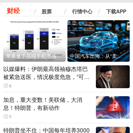
财经
股票
行情中心
下载APP
苹果拿下高端手机市场65%的份额：iPhone 17系列功不可没
中国汽车出海：从“卖出去”到“走进去”
以媒爆料：伊朗最高领袖穆杰塔巴
被紧急送医，情况极度危急，“可能
随时会死去”
8
加息，重大变数！美联储，大消
息！特朗普，有新动作
3
特朗普坐不住：中国每年培养3000