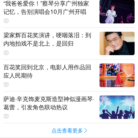
“我爸爸爱你！”蔡琴分享广州独家
记忆，告别演唱会10月广州开唱
梁家辉百花奖演讲，哽咽落泪：到
内地拍戏不是北上，是回归
百花奖回到北京，电影人用作品回
应人民期待
萨迪·辛克饰麦克斯造型神似漫画琴·
葛蕾，引发角色联动热议
点击查看更多