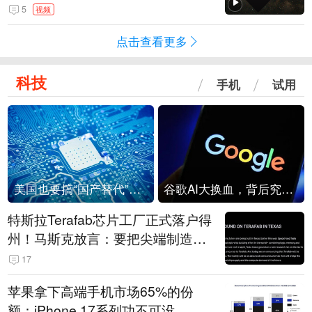
角形遮蔽星光
5
视频
点击查看更多
科技
手机
试用
美国也要搞“国产替代”？先算清三笔账
谷歌AI大换血，背后究竟发生了什么？
特斯拉Terafab芯片工厂正式落户得
州！马斯克放言：要把尖端制造带
回美国
17
苹果拿下高端手机市场65%的份
额：iPhone 17系列功不可没