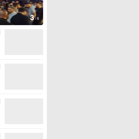
图集
4
江西铅山：千灯
/
6