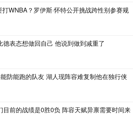
打WNBA？罗伊斯·怀特公开挑战跨性别参赛规
比德表态想做回自己 他说到做到减重了
要能防能跑的队友 湖人现阵容难复制他在独行侠
们目前的战绩是0胜0负 阵容天赋异禀需要时间来