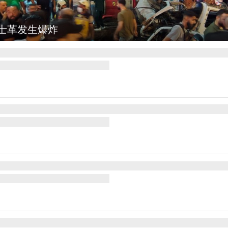
图集
云南弥勒：欢庆火把节