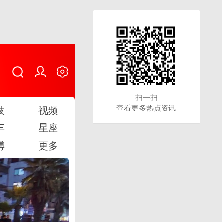
扫一扫
扫一扫
查看更多热点资讯
查看更多热点资讯
技
视频
车
星座
博
更多