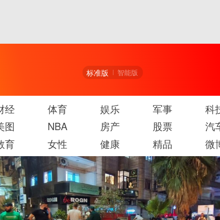
标准版
智能版
财经
体育
娱乐
军事
科
美图
NBA
房产
股票
汽
教育
女性
健康
精品
微