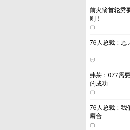
前火箭首轮秀要
则！
76人总裁：恩
弗莱：077需
的成功
76人总裁：我
磨合