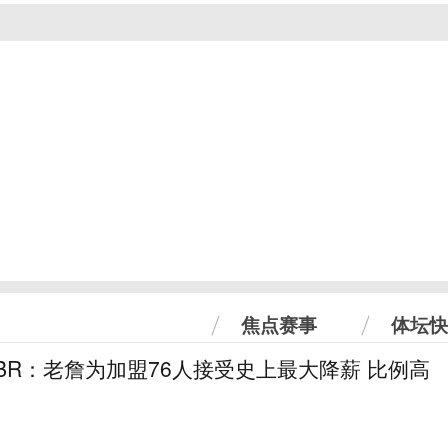
焦点赛事
体坛快
！BR：老詹为加盟76人接受史上最大降薪 比例高