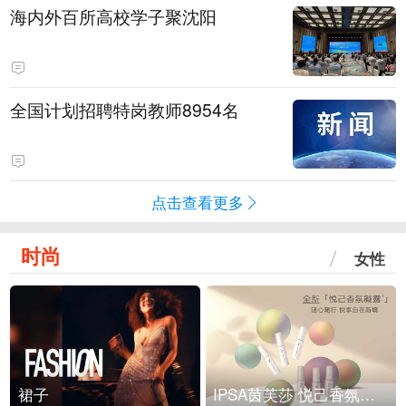
海内外百所高校学子聚沈阳
全国计划招聘特岗教师8954名
点击查看更多
时尚
女性
裙子
IPSA茵芙莎 悦己香氛凝露上市