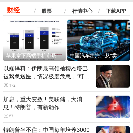
财经
股票
行情中心
下载APP
苹果拿下高端手机市场65%的份额：iPhone 17系列功不可没
中国汽车出海：从“卖出去”到“走进去”
以媒爆料：伊朗最高领袖穆杰塔巴
被紧急送医，情况极度危急，“可能
随时会死去”
172
加息，重大变数！美联储，大消
息！特朗普，有新动作
57
特朗普坐不住：中国每年培养3000