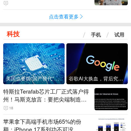
点击查看更多
科技
手机
试用
美国也要搞“国产替代”？先算清三笔账
谷歌AI大换血，背后究竟发生了什么？
特斯拉Terafab芯片工厂正式落户得
州！马斯克放言：要把尖端制造带
回美国
18
苹果拿下高端手机市场65%的份
额：iPhone 17系列功不可没