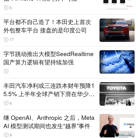
5
平台都不自己造了！本田史上首次
外包整车平台 接盘的是印度公司
17
字节跳动推出大模型SeedRealtime
国产算力逻辑有望持续加强
丰田汽车净利或三连跌本财年预降1
5.5% 上半年全球产销下滑在华少卖
14.3万辆
4
继 OpenAI、Anthropic 之后，Meta
AI 模型测试期间也发生“越界”事件
9