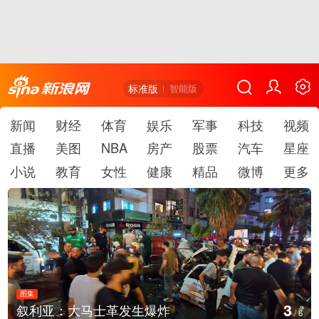
标准版
智能版
新闻
财经
体育
娱乐
军事
科技
视频
直播
美图
NBA
房产
股票
汽车
星座
小说
教育
女性
健康
精品
微博
更多
图集
3
叙利亚：大马士革发生爆炸
/
6