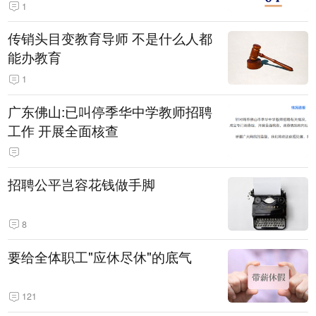
1
传销头目变教育导师 不是什么人都
能办教育
1
广东佛山:已叫停季华中学教师招聘
工作 开展全面核查
招聘公平岂容花钱做手脚
8
要给全体职工"应休尽休"的底气
121