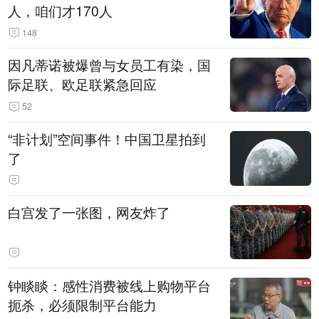
人，咱们才170人
148
因凡蒂诺被爆曾与女员工有染，国
际足联、欧足联紧急回应
52
“非计划”空间事件！中国卫星拍到
了
白宫发了一张图，网友炸了
钟睒睒：感性消费被线上购物平台
扼杀，必须限制平台能力