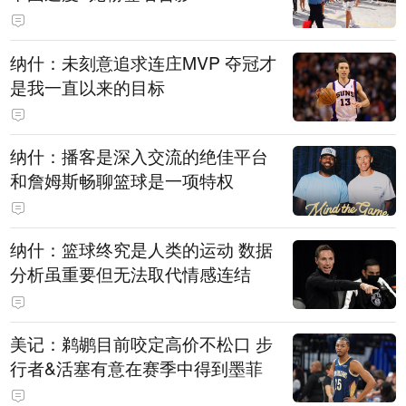
纳什：未刻意追求连庄MVP 夺冠才
是我一直以来的目标
纳什：播客是深入交流的绝佳平台
和詹姆斯畅聊篮球是一项特权
纳什：篮球终究是人类的运动 数据
分析虽重要但无法取代情感连结
美记：鹈鹕目前咬定高价不松口 步
行者&活塞有意在赛季中得到墨菲