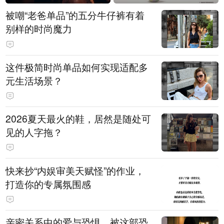
被嘲“老爸单品”的五分牛仔裤有着
别样的时尚魔力
这件极简时尚单品如何实现适配多
元生活场景？
2026夏天最火的鞋，居然是随处可
见的人字拖？
快来抄“内娱审美天赋怪”的作业，
打造你的专属氛围感
亲密关系中的爱与恐惧，被这部恐