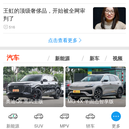
王虹的顶级奢侈品，开始被全网审
判了
516
点击查看更多
汽车
新能源
新车
视频
奥迪Q6 黑武士版
MG 4X 半固态智享版
新能源
SUV
MPV
轿车
更多