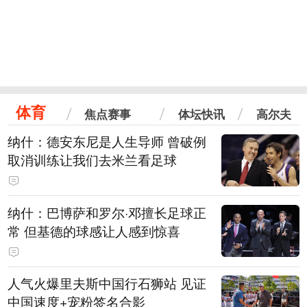
体育
焦点赛事
体坛快讯
高尔夫
纳什：德安东尼是人生导师 曾破例
取消训练让我们去米兰看足球
纳什：巴博萨和罗尔·邓擅长足球正
常 但基德的球感让人感到惊喜
人气火爆里夫斯中国行石狮站 见证
中国速度+宠粉签名合影