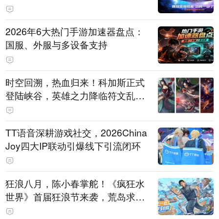
打造旗舰供电方案
2026年6大热门手游加速器盘点：
国服、外服与多设备支持
时空回溯，热血归来！科加斯正式
登陆峡谷，英雄之力降临符文乱
斗！
TT语音深耕游戏社交，2026China
Joy四大IP联动引爆线下引流闭环
狂浪八月，陈小春掌舵！《疯狂水
世界》首届狂浪节来袭，荒岛求生
直播即将开启