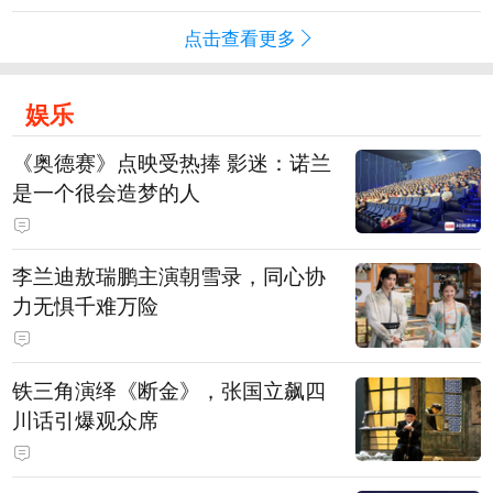
点击查看更多
娱乐
《奥德赛》点映受热捧 影迷：诺兰
是一个很会造梦的人
李兰迪敖瑞鹏主演朝雪录，同心协
力无惧千难万险
铁三角演绎《断金》，张国立飙四
川话引爆观众席