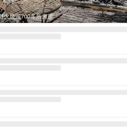
野火烧毁700多所房屋