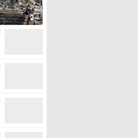
图集
2
叙利亚：大马士革发生爆炸
/
6