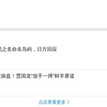
员之名命名岛屿，日方回应
全权操盘！贾国龙“放手一搏”鲜羊赛道
点击查看更多