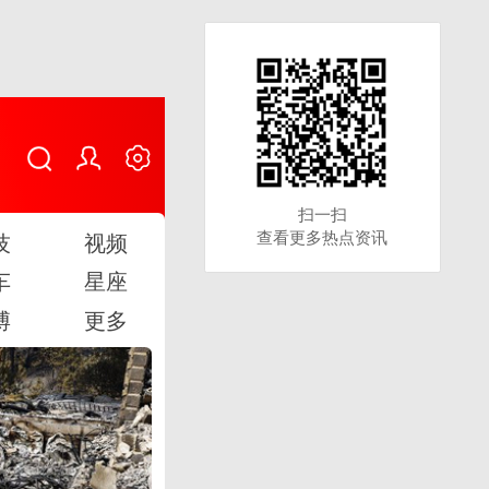
扫一扫
扫一扫
查看更多热点资讯
查看更多热点资讯
技
视频
车
星座
博
更多