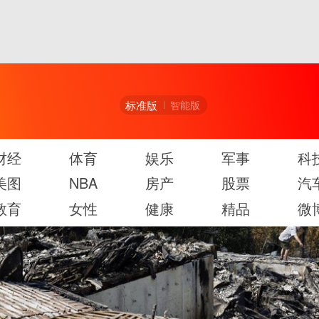
标准版
智能版
财经
体育
娱乐
军事
科
美图
NBA
房产
股票
汽
教育
女性
健康
精品
微