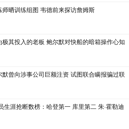
练师晒训练组图 韦德前来探访詹姆斯
为极其投入的老板 鲍尔默对快船的暗箱操作心知
尔默曾向涉事公司巨额注资 试图联合瞒报骗过联
球员生涯抢断数榜：哈登第一 库里第二 朱·霍勒迪