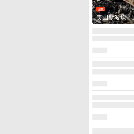
图集
美国斯波坎：