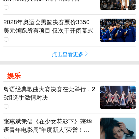
2028年奥运会男篮决赛票价3350
美元领跑所有项目 仅次于开闭幕式
点击查看更多
娱乐
粤语经典歌曲大赛决赛在莞举行，2
6组选手激情对决
张惠斌凭借《在少女花影下》获华
语青年电影周“年度新人”荣誉！该
电影全程在广州取景，采用粤语对