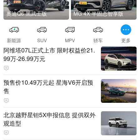
奥迪Q6 黑武士版
MG 4X 半固态智享版
新能源
SUV
MPV
轿车
更多
阿维塔07L正式上市 限时权益价21.
99万-26.99万元
预售价10.49万元起 星海V6开启预
售
北京越野星钽5X申报信息 提供双外
观造型