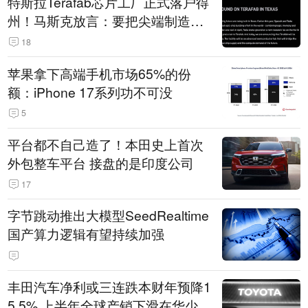
特斯拉Terafab芯片工厂正式落户得
州！马斯克放言：要把尖端制造带
回美国
18
苹果拿下高端手机市场65%的份
额：iPhone 17系列功不可没
5
平台都不自己造了！本田史上首次
外包整车平台 接盘的是印度公司
17
字节跳动推出大模型SeedRealtime
国产算力逻辑有望持续加强
丰田汽车净利或三连跌本财年预降1
5.5% 上半年全球产销下滑在华少卖