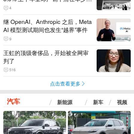
14.3万辆
4
继 OpenAI、Anthropic 之后，Meta
AI 模型测试期间也发生“越界”事件
9
王虹的顶级奢侈品，开始被全网审
判了
516
点击查看更多
汽车
新能源
新车
视频