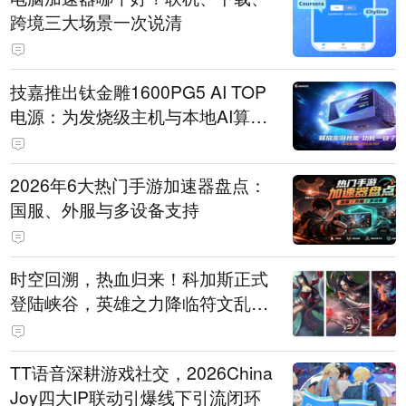
跨境三大场景一次说清
技嘉推出钛金雕1600PG5 AI TOP
电源：为发烧级主机与本地AI算力
打造旗舰供电方案
2026年6大热门手游加速器盘点：
国服、外服与多设备支持
时空回溯，热血归来！科加斯正式
登陆峡谷，英雄之力降临符文乱
斗！
TT语音深耕游戏社交，2026China
Joy四大IP联动引爆线下引流闭环