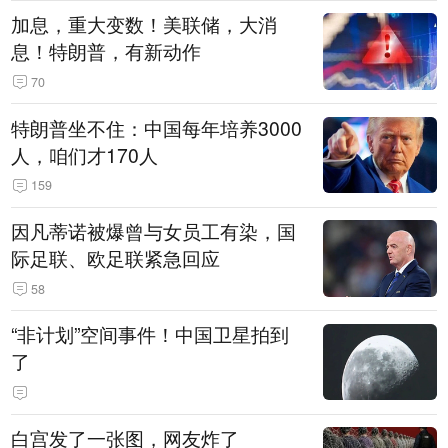
加息，重大变数！美联储，大消
息！特朗普，有新动作
70
特朗普坐不住：中国每年培养3000
人，咱们才170人
159
因凡蒂诺被爆曾与女员工有染，国
际足联、欧足联紧急回应
58
“非计划”空间事件！中国卫星拍到
了
白宫发了一张图，网友炸了