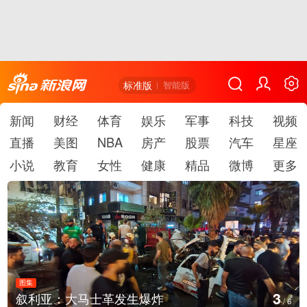
标准版
智能版
新闻
财经
体育
娱乐
军事
科技
视频
直播
美图
NBA
房产
股票
汽车
星座
小说
教育
女性
健康
精品
微博
更多
图集
3
叙利亚：大马士革发生爆炸
/
6