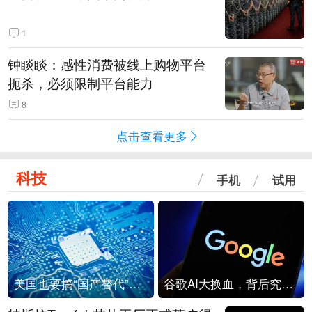
1
钟睒睒：感性消费被线上购物平台
扼杀，必须限制平台能力
8
点击查看更多
科技
手机
试用
美国也要搞“国产替代”？先算清三笔账
谷歌AI大换血，背后究竟发生了什么？