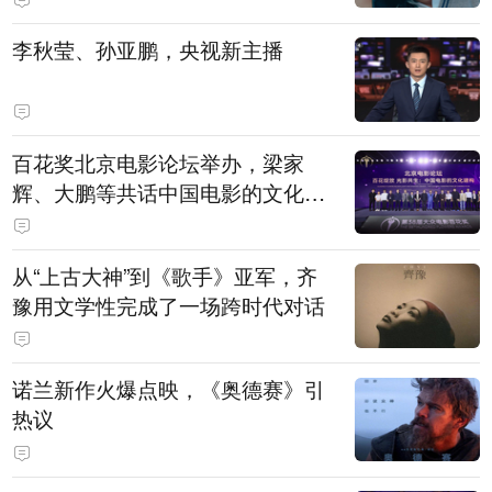
白，主演均为广州本土演员
李秋莹、孙亚鹏，央视新主播
百花奖北京电影论坛举办，梁家
辉、大鹏等共话中国电影的文化建
构
从“上古大神”到《歌手》亚军，齐
豫用文学性完成了一场跨时代对话
诺兰新作火爆点映，《奥德赛》引
热议