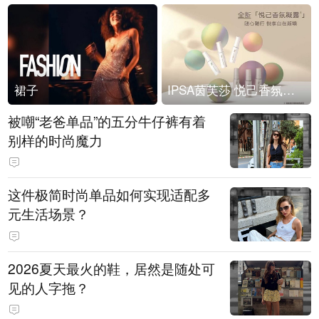
裙子
IPSA茵芙莎 悦己香氛凝露上市
被嘲“老爸单品”的五分牛仔裤有着
别样的时尚魔力
这件极简时尚单品如何实现适配多
元生活场景？
2026夏天最火的鞋，居然是随处可
见的人字拖？