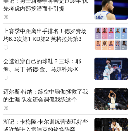
美记：勇士新赛季将会是过渡年 优
先考虑内部挖潜而非引援
上赛季中距离出手排名！德罗赞场
均6.3次第1 KD第2 英格拉姆第3
会选谁穿自己的球鞋？三球：耶
稣、马丁·路德·金、马尔科姆·X
迈尔斯·特纳：练空中瑜伽拯救了我
的生涯 队友还会调侃我练这个
湖记：卡梅隆·卡尔训练营表现好些
或许能进入雷迪克的轮换阵容