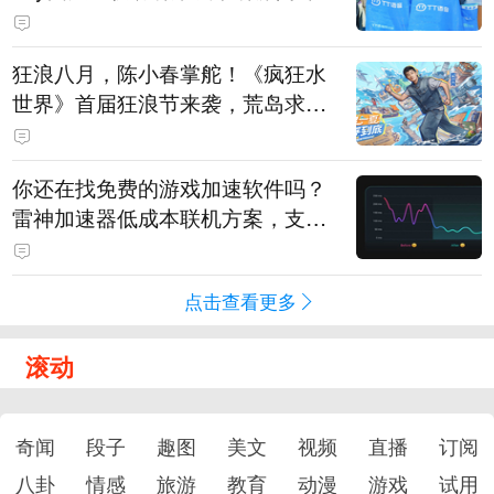
狂浪八月，陈小春掌舵！《疯狂水
世界》首届狂浪节来袭，荒岛求生
直播即将开启
你还在找免费的游戏加速软件吗？
雷神加速器低成本联机方案，支持
免费试用
点击查看更多
滚动
奇闻
段子
趣图
美文
视频
直播
订阅
八卦
情感
旅游
教育
动漫
游戏
试用