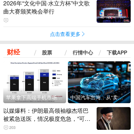
2026年“文化中国·水立方杯”中文歌
曲大赛颁奖晚会举行
点击查看更多
财经
股票
行情中心
下载APP
苹果拿下高端手机市场65%的份额：iPhone 17系列功不可没
中国汽车出海：从“卖出去”到“走进去”
以媒爆料：伊朗最高领袖穆杰塔巴
被紧急送医，情况极度危急，“可能
随时会死去”
203