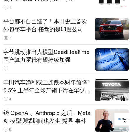
1
平台都不自己造了！本田史上首次
外包整车平台 接盘的是印度公司
7
字节跳动推出大模型SeedRealtime
国产算力逻辑有望持续加强
丰田汽车净利或三连跌本财年预降1
5.5% 上半年全球产销下滑在华少卖
14.3万辆
4
继 OpenAI、Anthropic 之后，Meta
AI 模型测试期间也发生“越界”事件
9