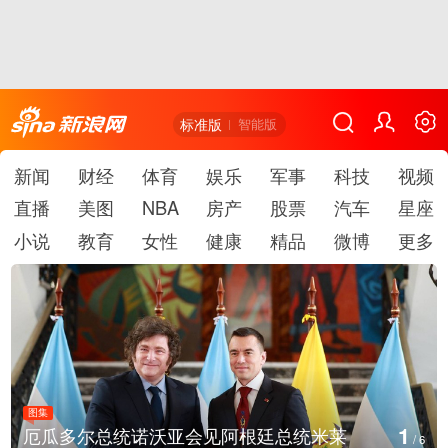
标准版
智能版
新闻
财经
体育
娱乐
军事
科技
视频
直播
美图
NBA
房产
股票
汽车
星座
小说
教育
女性
健康
精品
微博
更多
图集
1
厄瓜多尔总统诺沃亚会见阿根廷总统米莱
/
6