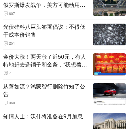
俄罗斯爆发战争，美方可能动用战
术核武器
607
光伏硅料八巨头签署倡议：不得低
于成本价销售
251
金价大涨！两天涨了近50元，有人
特地赶去选镯子和金条，“我想着买
起来可以保值，小批量进一些货”
7
从善如流？鸿蒙智行删除竹知了公
告
360
知情人士：沃什将准备在9月加息