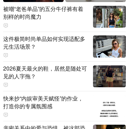
被嘲“老爸单品”的五分牛仔裤有着
别样的时尚魔力
这件极简时尚单品如何实现适配多
元生活场景？
2026夏天最火的鞋，居然是随处可
见的人字拖？
快来抄“内娱审美天赋怪”的作业，
打造你的专属氛围感
亲密关系中的爱与恐惧，被这部恐