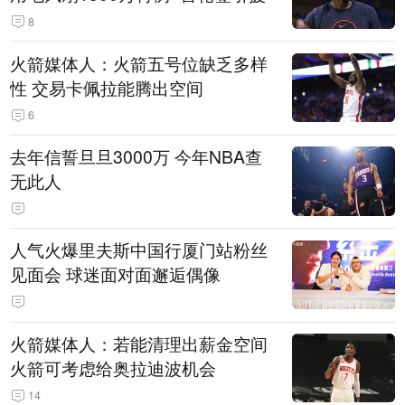
8
火箭媒体人：火箭五号位缺乏多样
性 交易卡佩拉能腾出空间
6
去年信誓旦旦3000万 今年NBA查
无此人
人气火爆里夫斯中国行厦门站粉丝
见面会 球迷面对面邂逅偶像
火箭媒体人：若能清理出薪金空间
火箭可考虑给奥拉迪波机会
14