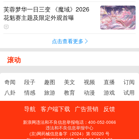
芙蓉梦华一日三变 《魔域》2026
花魁赛主题及限定外观首曝
点击查看更多
滚动
奇闻
段子
趣图
美文
视频
直播
订阅
八卦
情感
旅游
教育
动漫
游戏
试用
导航
客户端下载
广告营销
反馈
新浪网违法和不良信息举报电话：400-052-0066
违法和不良信息举报中心
(京)网药械信息备字（2024）第 00220 号