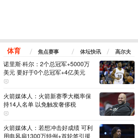
体育
焦点赛事
体坛快讯
高尔夫
诺里斯·科尔：2个总冠军+5000万
美元 要好于0个总冠军+4亿美元
火箭媒体人：火箭新赛季大概率保
持14人名单 以免触发奢侈税
火箭媒体人：若想冲击好成绩 可利
用电风扇1300万特例+首轮签引援