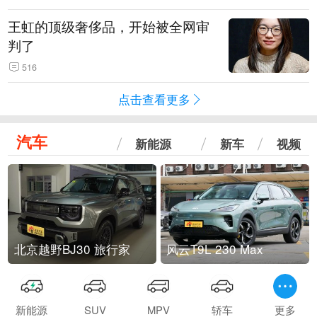
王虹的顶级奢侈品，开始被全网审
判了
516
点击查看更多
汽车
新能源
新车
视频
北京越野BJ30 旅行家
风云T9L 230 Max
新能源
SUV
MPV
轿车
更多