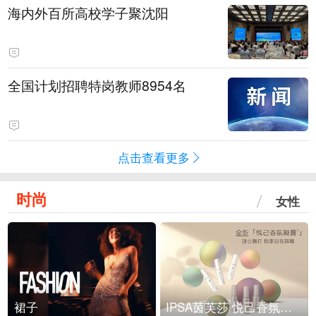
海内外百所高校学子聚沈阳
全国计划招聘特岗教师8954名
点击查看更多
时尚
女性
裙子
IPSA茵芙莎 悦己香氛凝露上市