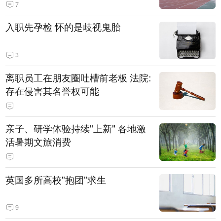
7
入职先孕检 怀的是歧视鬼胎
3
离职员工在朋友圈吐槽前老板 法院:
存在侵害其名誉权可能
亲子、研学体验持续"上新" 各地激
活暑期文旅消费
英国多所高校"抱团"求生
9