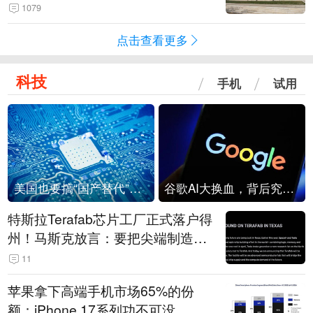
1079
点击查看更多
科技
手机
试用
美国也要搞“国产替代”？先算清三笔账
谷歌AI大换血，背后究竟发生了什么？
特斯拉Terafab芯片工厂正式落户得
州！马斯克放言：要把尖端制造带
回美国
11
苹果拿下高端手机市场65%的份
额：iPhone 17系列功不可没