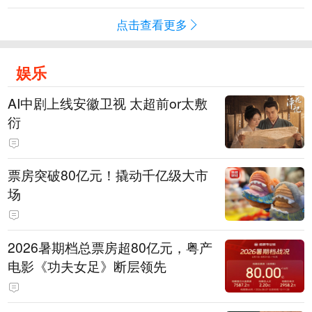
点击查看更多
娱乐
AI中剧上线安徽卫视 太超前or太敷
衍
票房突破80亿元！撬动千亿级大市
场
2026暑期档总票房超80亿元，粤产
电影《功夫女足》断层领先