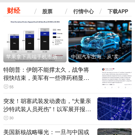
财经
股票
行情中心
下载APP
苹果拿下高端手机市场65%的份额：iPhone 17系列功不可没
中国汽车出海：从“卖出去”到“走进去”
特朗普：伊朗不能撑太久，战争将
很快结束，美军有一些弹药稍显紧
张！伊朗公布拟议的海峡管理文本
55
突发！胡塞武装发动袭击，“大量亲
沙特武装人员死伤”！以军展开报复
性空袭
30
美国新核战略曝光：一旦与中国或