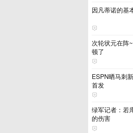
因凡蒂诺的基
次轮状元在阵
顿了
ESPN晒马刺
首发
绿军记者：若库
的伤害