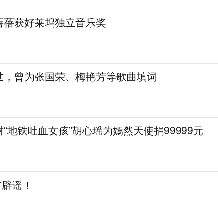
蓓蓓获好莱坞独立音乐奖
世，曾为张国荣、梅艳芳等歌曲填词
“地铁吐血女孩”胡心瑶为嫣然天使捐99999元
方辟谣！