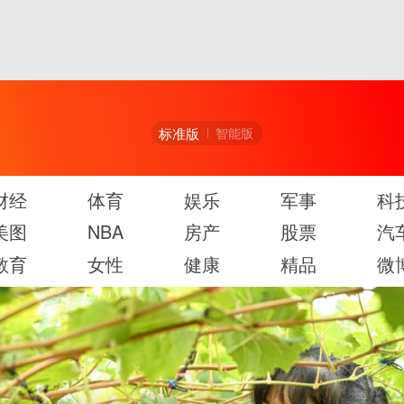
标准版
智能版
财经
体育
娱乐
军事
科
美图
NBA
房产
股票
汽
教育
女性
健康
精品
微