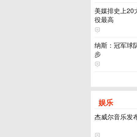
美媒排史上20
役最高
纳斯：冠军球
步
娱乐
杰威尔音乐发