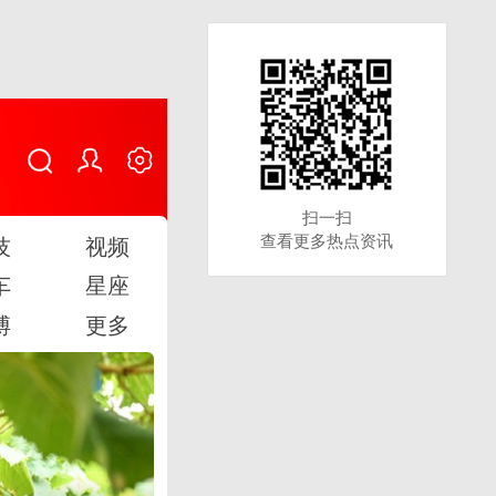
扫一扫
扫一扫
查看更多热点资讯
查看更多热点资讯
技
视频
车
星座
博
更多