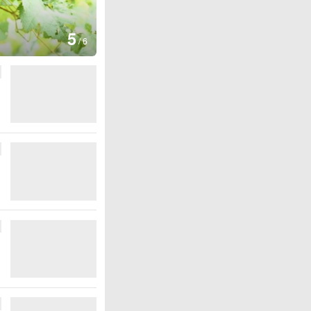
图集
5
湖北房县：路畅景美
/
6