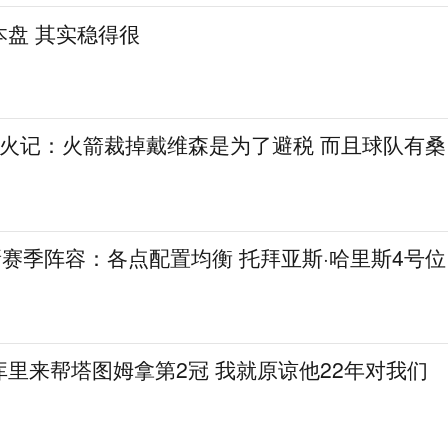
本盘 其实稳得很
~火记：火箭裁掉戴维森是为了避税 而且球队有桑
新赛季阵容：各点配置均衡 托拜亚斯·哈里斯4号位
里来帮塔图姆拿第2冠 我就原谅他22年对我们