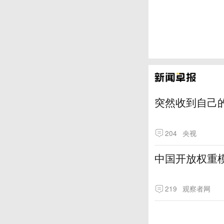
突然收到自己
204
央视
中国开放权重模
219
观察者网