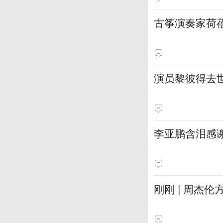
古筝演奏家荷
演员黎彼得去
李亚鹏含泪感谢
刚刚 | 周杰伦