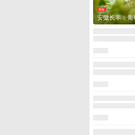
图集
安徽长丰：葡