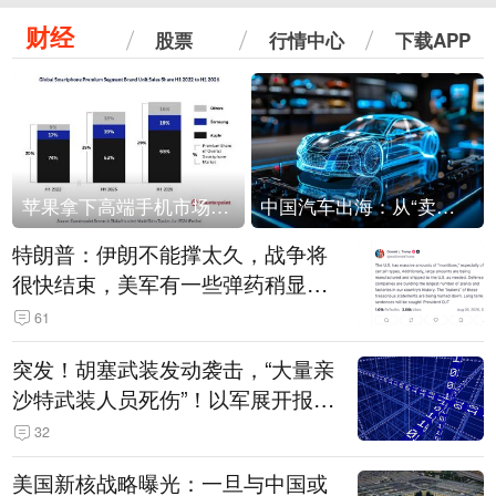
财经
股票
行情中心
下载APP
苹果拿下高端手机市场65%的份额：iPhone 17系列功不可没
中国汽车出海：从“卖出去”到“走进去”
特朗普：伊朗不能撑太久，战争将
很快结束，美军有一些弹药稍显紧
张！伊朗公布拟议的海峡管理文本
61
突发！胡塞武装发动袭击，“大量亲
沙特武装人员死伤”！以军展开报复
性空袭
32
美国新核战略曝光：一旦与中国或