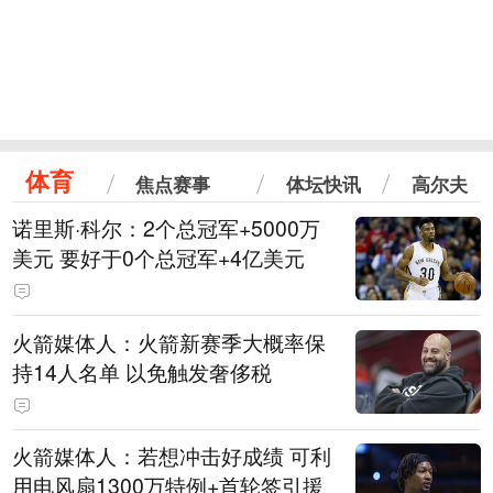
体育
焦点赛事
体坛快讯
高尔夫
诺里斯·科尔：2个总冠军+5000万
美元 要好于0个总冠军+4亿美元
火箭媒体人：火箭新赛季大概率保
持14人名单 以免触发奢侈税
火箭媒体人：若想冲击好成绩 可利
用电风扇1300万特例+首轮签引援