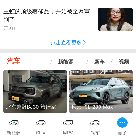
王虹的顶级奢侈品，开始被全网审
判了
516
点击查看更多
汽车
新能源
新车
视频
北京越野BJ30 旅行家
风云T9L 230 Max
新能源
SUV
MPV
轿车
更多