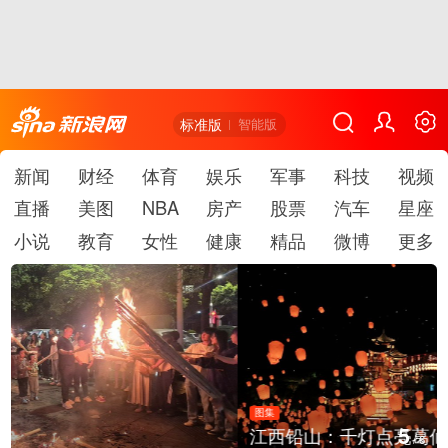
标准版
智能版
新闻
财经
体育
娱乐
军事
科技
视频
直播
美图
NBA
房产
股票
汽车
星座
小说
教育
女性
健康
精品
微博
更多
图集
5
江西铅山：千灯点亮葛仙村
/
6