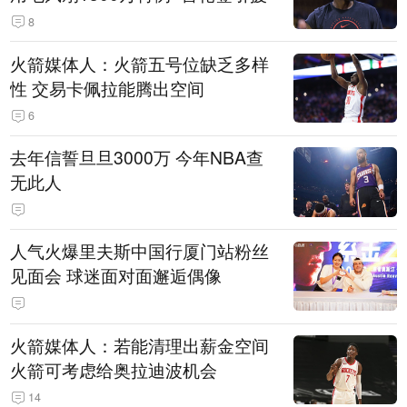
8
火箭媒体人：火箭五号位缺乏多样
性 交易卡佩拉能腾出空间
6
去年信誓旦旦3000万 今年NBA查
无此人
人气火爆里夫斯中国行厦门站粉丝
见面会 球迷面对面邂逅偶像
火箭媒体人：若能清理出薪金空间
火箭可考虑给奥拉迪波机会
14