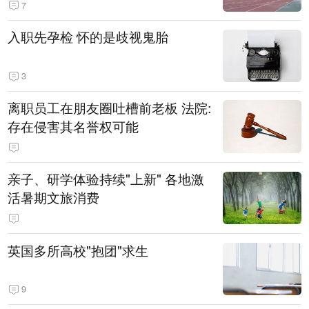
7
入职先孕检 怀的是歧视鬼胎
3
离职员工在朋友圈吐槽前老板 法院:
存在侵害其名誉权可能
亲子、研学体验持续"上新" 各地激
活暑期文旅消费
英国多所高校"抱团"求生
9