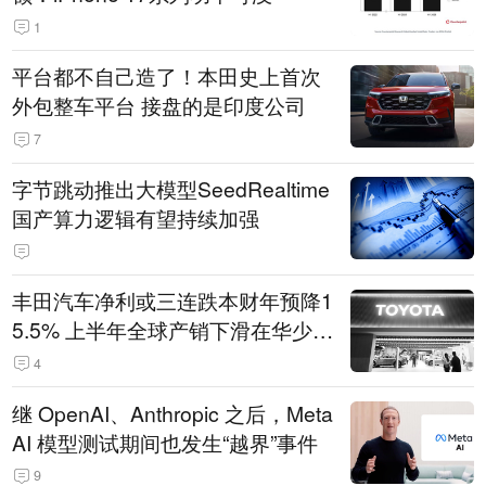
1
平台都不自己造了！本田史上首次
外包整车平台 接盘的是印度公司
7
字节跳动推出大模型SeedRealtime
国产算力逻辑有望持续加强
丰田汽车净利或三连跌本财年预降1
5.5% 上半年全球产销下滑在华少卖
14.3万辆
4
继 OpenAI、Anthropic 之后，Meta
AI 模型测试期间也发生“越界”事件
9