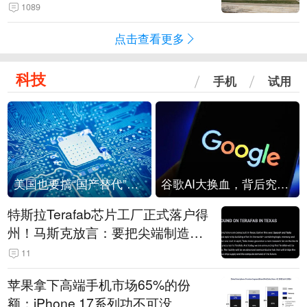
1089
点击查看更多
科技
手机
试用
美国也要搞“国产替代”？先算清三笔账
谷歌AI大换血，背后究竟发生了什么？
特斯拉Terafab芯片工厂正式落户得
州！马斯克放言：要把尖端制造带
回美国
11
苹果拿下高端手机市场65%的份
额：iPhone 17系列功不可没