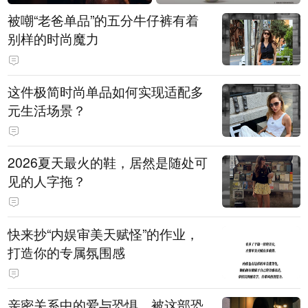
被嘲“老爸单品”的五分牛仔裤有着
别样的时尚魔力
这件极简时尚单品如何实现适配多
元生活场景？
2026夏天最火的鞋，居然是随处可
见的人字拖？
快来抄“内娱审美天赋怪”的作业，
打造你的专属氛围感
亲密关系中的爱与恐惧，被这部恐