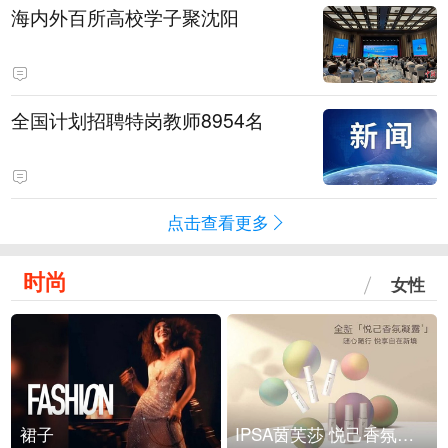
海内外百所高校学子聚沈阳
全国计划招聘特岗教师8954名
点击查看更多
时尚
女性
裙子
IPSA茵芙莎 悦己香氛凝露上市