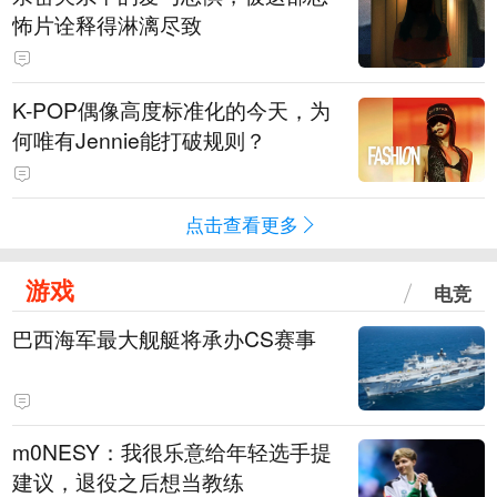
怖片诠释得淋漓尽致
K-POP偶像高度标准化的今天，为
何唯有Jennie能打破规则？
点击查看更多
游戏
电竞
巴西海军最大舰艇将承办CS赛事
m0NESY：我很乐意给年轻选手提
建议，退役之后想当教练