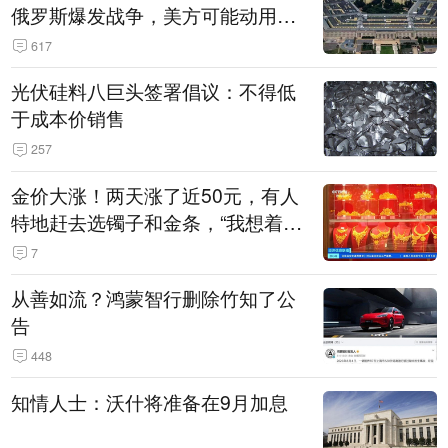
俄罗斯爆发战争，美方可能动用战
术核武器
617
光伏硅料八巨头签署倡议：不得低
于成本价销售
257
金价大涨！两天涨了近50元，有人
特地赶去选镯子和金条，“我想着买
起来可以保值，小批量进一些货”
7
从善如流？鸿蒙智行删除竹知了公
告
448
知情人士：沃什将准备在9月加息