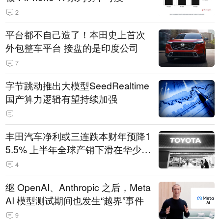
2
平台都不自己造了！本田史上首次
外包整车平台 接盘的是印度公司
7
字节跳动推出大模型SeedRealtime
国产算力逻辑有望持续加强
丰田汽车净利或三连跌本财年预降1
5.5% 上半年全球产销下滑在华少卖
14.3万辆
4
继 OpenAI、Anthropic 之后，Meta
AI 模型测试期间也发生“越界”事件
9