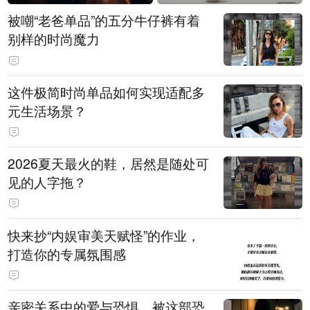
被嘲“老爸单品”的五分牛仔裤有着
别样的时尚魔力
这件极简时尚单品如何实现适配多
元生活场景？
2026夏天最火的鞋，居然是随处可
见的人字拖？
快来抄“内娱审美天赋怪”的作业，
打造你的专属氛围感
亲密关系中的爱与恐惧，被这部恐