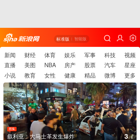
标准版
智能版
新闻
财经
体育
娱乐
军事
科技
视频
直播
美图
NBA
房产
股票
汽车
星座
小说
教育
女性
健康
精品
微博
更多
图集
4
生爆炸
云南弥勒：欢庆火把节
/
6