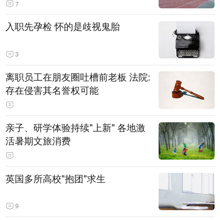
7
入职先孕检 怀的是歧视鬼胎
3
离职员工在朋友圈吐槽前老板 法院:
存在侵害其名誉权可能
亲子、研学体验持续"上新" 各地激
活暑期文旅消费
英国多所高校"抱团"求生
9