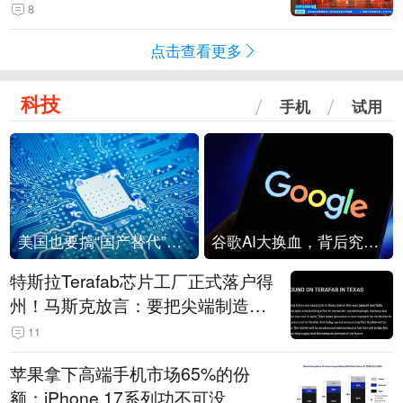
起来可以保值，小批量进一些货”
8
点击查看更多
科技
手机
试用
美国也要搞“国产替代”？先算清三笔账
谷歌AI大换血，背后究竟发生了什么？
特斯拉Terafab芯片工厂正式落户得
州！马斯克放言：要把尖端制造带
回美国
11
苹果拿下高端手机市场65%的份
额：iPhone 17系列功不可没