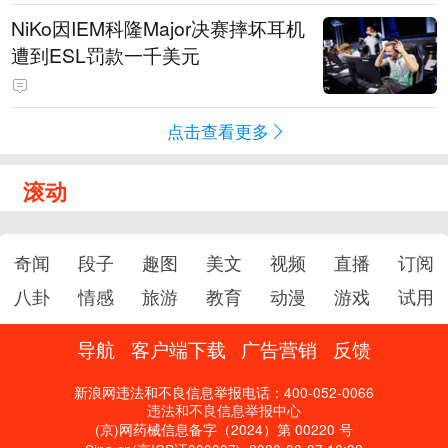
NiKo因IEM科隆Major决赛摔坏耳机
遭到ESL罚款一千美元
点击查看更多
滚动
奇闻
段子
趣图
美文
视频
直播
订阅
八卦
情感
旅游
教育
动漫
游戏
试用
导航
客户端下载
广告营销
反馈
新浪网违法和不良信息举报电话：400-052-0066
违法和不良信息举报中心
(京)网药械信息备字（2024）第 00220 号