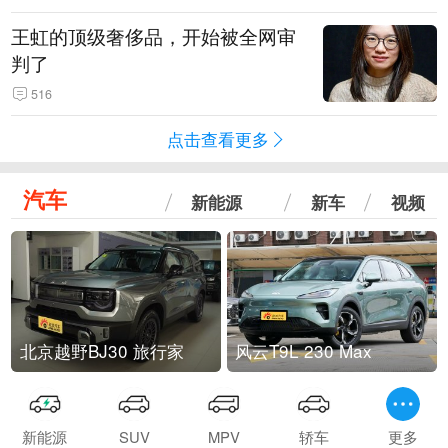
王虹的顶级奢侈品，开始被全网审
判了
516
点击查看更多
汽车
新能源
新车
视频
北京越野BJ30 旅行家
风云T9L 230 Max
新能源
SUV
MPV
轿车
更多