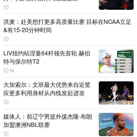
洪麦：赴美想打更多高质量比赛 目标在NCAA立足
&有15-20分钟时间
LIV纽约站涅曼64杆领先首轮 赫伯
特与保尔特T2
16
大加索尔：文班最大优势来自近筐
应更多利用身材从内线发起进攻
媒体人：前辽宁男篮外援杰隆·布朗
加盟澳洲NBL联赛