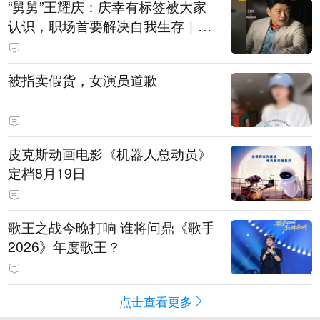
“舅舅”王耀庆：庆幸有标签被大家
认识，职场首要解决自我生存｜有
艺思
被指卖假货，女演员道歉
皮克斯动画电影《机器人总动员》
定档8月19日
歌王之战今晚打响 谁将问鼎《歌手
2026》年度歌王？
点击查看更多