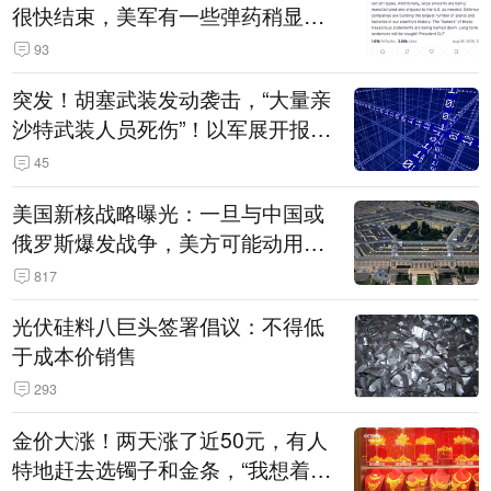
很快结束，美军有一些弹药稍显紧
张！伊朗公布拟议的海峡管理文本
93
突发！胡塞武装发动袭击，“大量亲
沙特武装人员死伤”！以军展开报复
性空袭
45
美国新核战略曝光：一旦与中国或
俄罗斯爆发战争，美方可能动用战
术核武器
817
光伏硅料八巨头签署倡议：不得低
于成本价销售
293
金价大涨！两天涨了近50元，有人
特地赶去选镯子和金条，“我想着买