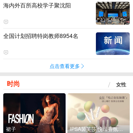
海内外百所高校学子聚沈阳
全国计划招聘特岗教师8954名
点击查看更多
时尚
女性
裙子
IPSA茵芙莎 悦己香氛凝露上市