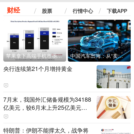
财经
股票
行情中心
下载APP
苹果拿下高端手机市场65%的份额：iPhone 17系列功不可没
中国汽车出海：从“卖出去”到“走进去”
央行连续第21个月增持黄金
7月末，我国外汇储备规模为34188
亿美元，较6月末上升25亿美元，
升幅为0.07%
特朗普：伊朗不能撑太久，战争将