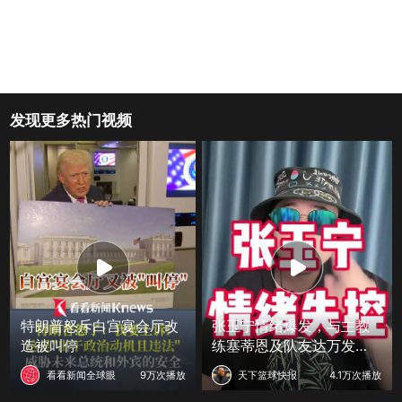
发现更多热门视频
特朗普怒斥白宫宴会厅改
张玉宁情绪爆发，与主教
造被叫停
练塞蒂恩及队友达万发生
激烈冲突
看看新闻全球眼
9万次播放
天下篮球快报
4.1万次播放