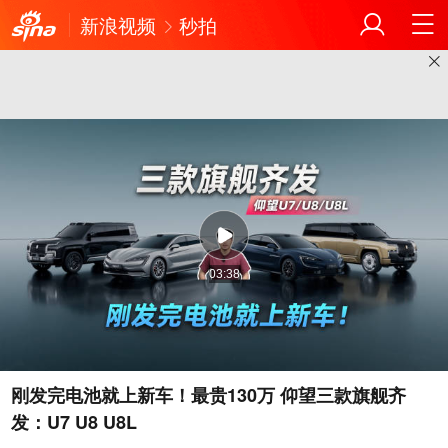
新浪视频
秒拍
03:38
刚发完电池就上新车！最贵130万 仰望三款旗舰齐