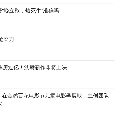
“晚立秋，热死牛”准确吗
抢菜刀
日票房过亿！沈腾新作即将上映
》在金鸡百花电影节儿童电影季展映，主创团队
众