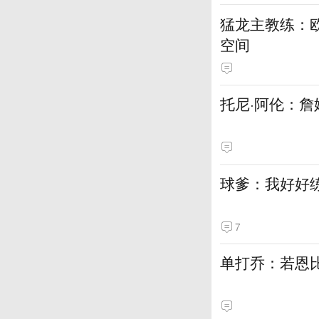
猛龙主教练：
空间
托尼·阿伦：詹
球爹：我好好
7
单打乔：若恩比