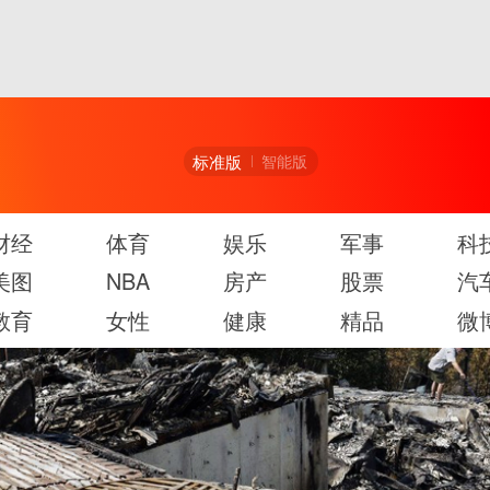
标准版
智能版
财经
体育
娱乐
军事
科
美图
NBA
房产
股票
汽
教育
女性
健康
精品
微