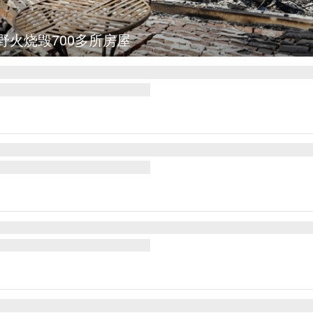
集
叙利亚：大马士革发生爆炸