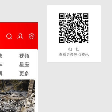
扫一扫
扫一扫
查看更多热点资讯
查看更多热点资讯
技
视频
车
星座
博
更多