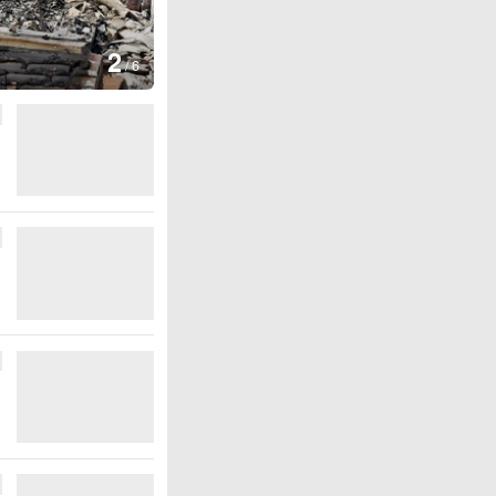
图集
3
云南弥勒：欢庆火把
/
6