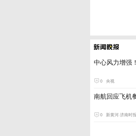
中心风力增强！
0
央视
南航回应飞机
0
新黄河·济南时