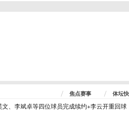
焦点赛事
体坛快
昊文、李斌卓等四位球员完成续约+李云开重回球