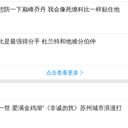
真想防一下巅峰乔丹 我会像死缠科比一样贴住他
比是最强得分手 杜兰特和他难分伯仲
点击查看更多
一世·爱满金鸡湖”《非诚勿扰》苏州城市浪漫打