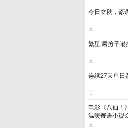
今日立秋，谚语
繁星|磨剪子嘞
连续27天单
电影《八仙！
温暖寄语小观