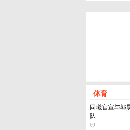
体育
同曦官宣与郭
队