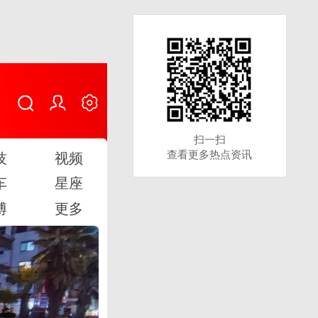
扫一扫
扫一扫
查看更多热点资讯
查看更多热点资讯
技
视频
车
星座
博
更多