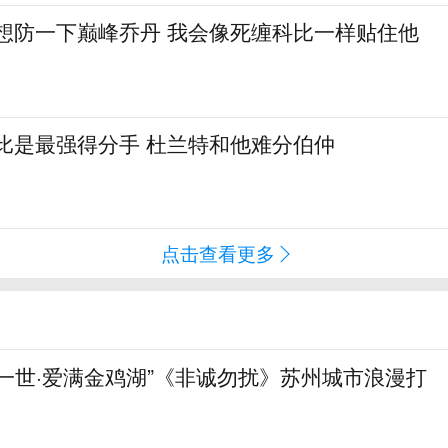
真想防一下巅峰乔丹 我会像死缠科比一样贴住他
比是最强得分手 杜兰特和他难分伯仲
点击查看更多
一世·爱满金鸡湖”《非诚勿扰》苏州城市浪漫打