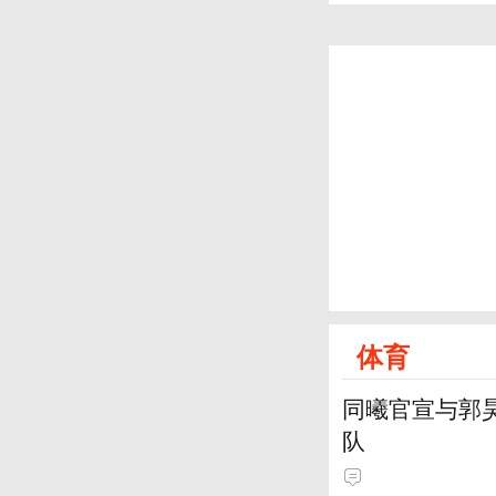
体育
同曦官宣与郭
队