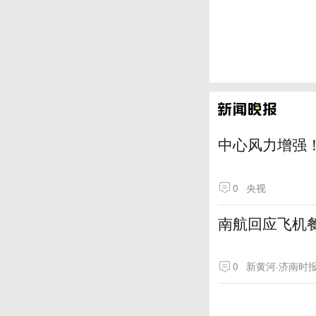
中心风力增强！
0
央视
南航回应飞机
0
新黄河·济南时