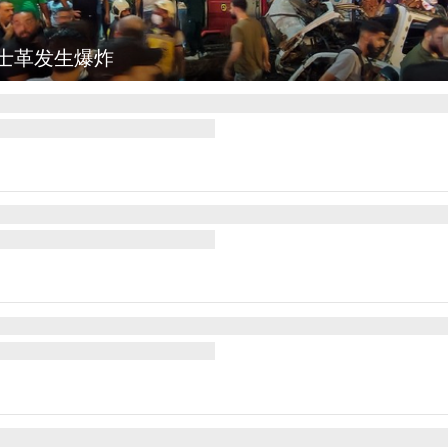
勒：欢庆火把节