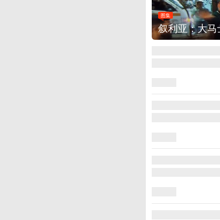
图集
云南弥