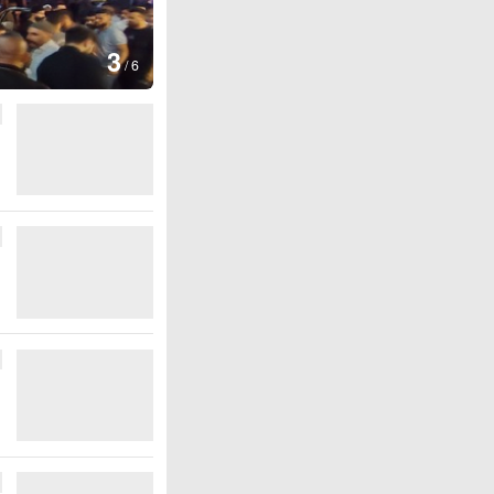
图集
4
江西铅山：千灯点亮葛仙村
/
6