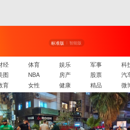
标准版
智能版
财经
体育
娱乐
军事
科
美图
NBA
房产
股票
汽
教育
女性
健康
精品
微