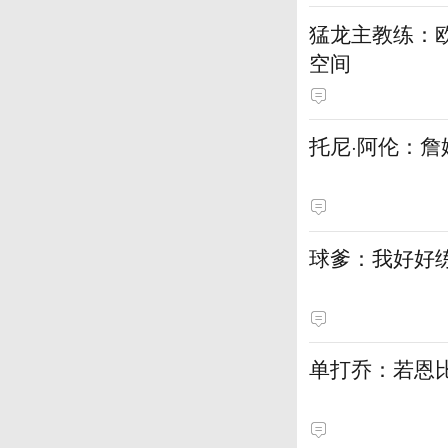
猛龙主教练：
空间
托尼·阿伦：詹
球爹：我好好
单打乔：若恩比