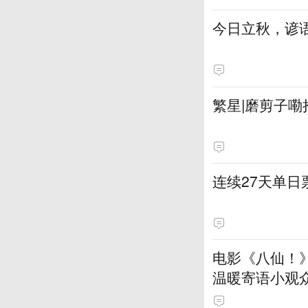
今日立秋，谚语
繁星|磨剪子嘞
连续27天单
电影《八仙！
温暖寄语小观