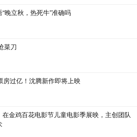
“晚立秋，热死牛”准确吗
抢菜刀
日票房过亿！沈腾新作即将上映
》在金鸡百花电影节儿童电影季展映，主创团队
众