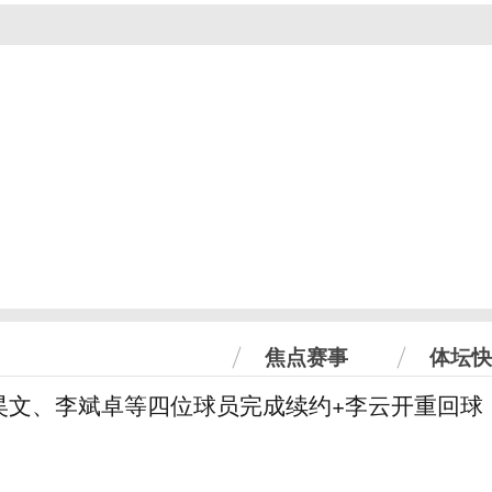
焦点赛事
体坛快
昊文、李斌卓等四位球员完成续约+李云开重回球