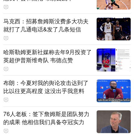
马克西：招募詹姆斯没费多大功夫
就打了几通电话&发了几条短信
哈斯勒姆更新社媒称去年9月投资了
英超伊普斯维奇队 韦德点赞
布朗：今夏对我的舆论攻击达到了
比以往更高程度 这没出乎我意料
76人老板：签下詹姆斯是团队努力
的成果 他相信我们具备夺冠实力