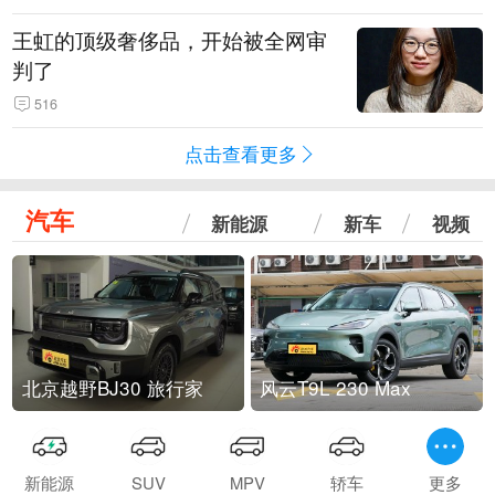
王虹的顶级奢侈品，开始被全网审
判了
516
点击查看更多
汽车
新能源
新车
视频
北京越野BJ30 旅行家
风云T9L 230 Max
新能源
SUV
MPV
轿车
更多