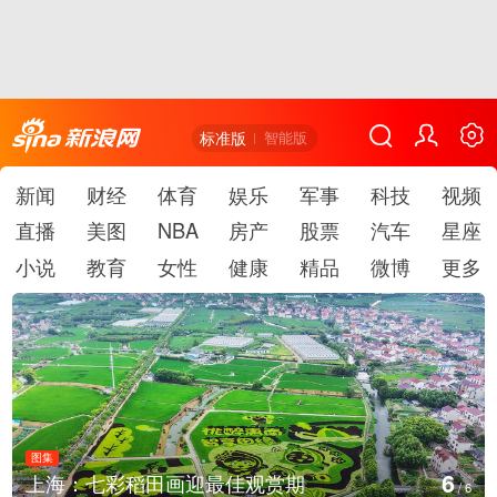
标准版
智能版
新闻
财经
体育
娱乐
军事
科技
视频
直播
美图
NBA
房产
股票
汽车
星座
小说
教育
女性
健康
精品
微博
更多
图集
6
上海：七彩稻田画迎最佳观赏期
/
6