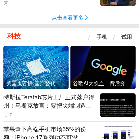
点击查看更多
科技
手机
试用
美国也要搞“国产替代”？先算清三笔账
谷歌AI大换血，背后究竟发生了什么？
特斯拉Terafab芯片工厂正式落户得
州！马斯克放言：要把尖端制造带
回美国
7
苹果拿下高端手机市场65%的份
额：iPhone 17系列功不可没