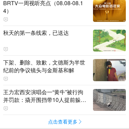
BRTV一周视听亮点（08.08-08.1
4）
秋天的第一条线索，已送达
下架、删除、致歉，文德斯为半世
纪前的争议镜头与金斯基和解
王力宏西安演唱会一“黄牛”被行拘
并罚款：撬开围挡带10人提前躲进
场馆清洁室，开唱前还没混入观众
席就被抓
点击查看更多