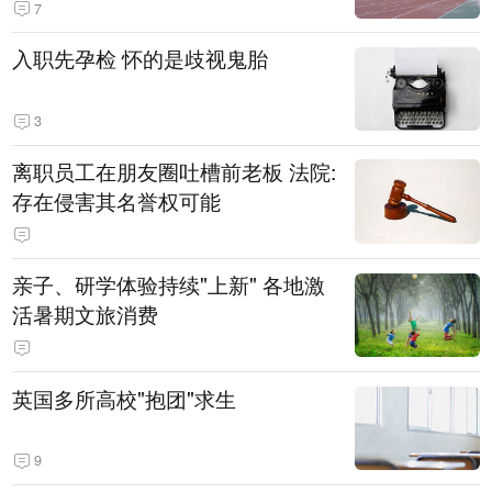
7
入职先孕检 怀的是歧视鬼胎
3
离职员工在朋友圈吐槽前老板 法院:
存在侵害其名誉权可能
亲子、研学体验持续"上新" 各地激
活暑期文旅消费
英国多所高校"抱团"求生
9