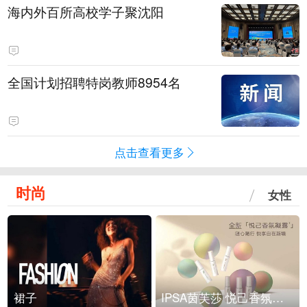
海内外百所高校学子聚沈阳
全国计划招聘特岗教师8954名
点击查看更多
时尚
女性
裙子
IPSA茵芙莎 悦己香氛凝露上市