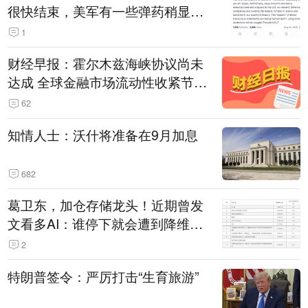
很快结束，美军有一些弹药稍显紧
张！伊朗公布拟议的海峡管理文本
1
财经早报：霍尔木兹海峡协议尚未
达成 全球金融市场流动性收紧节奏
暂缓
62
知情人士：沃什将准备在9月加息
682
葛卫东，加仓存储龙头！近期曾发
文看多AI：谁停下就会遭到降维打
击
2
特朗普签令：严厉打击“生育旅游”