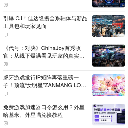
引爆 CJ！佳达隆携全系轴体与新品
工具包和玩家见面
《代号：对决》ChinaJoy首秀收
官：从线下爆满看见玩家的真实期
待
虎牙游戏发行IP矩阵再落重磅一
子！顶流“女明星”ZANMANG LOO
PY 正版3D消除手游《消消奇遇》
惊喜曝光
免费游戏加速器口令怎么用？外星
哈基米、外星喵兑换教程