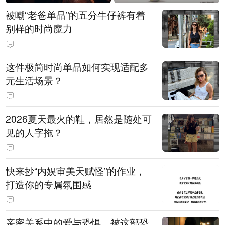
被嘲“老爸单品”的五分牛仔裤有着
别样的时尚魔力
这件极简时尚单品如何实现适配多
元生活场景？
2026夏天最火的鞋，居然是随处可
见的人字拖？
快来抄“内娱审美天赋怪”的作业，
打造你的专属氛围感
亲密关系中的爱与恐惧，被这部恐