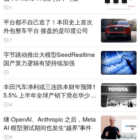
1
平台都不自己造了！本田史上首次
外包整车平台 接盘的是印度公司
7
字节跳动推出大模型SeedRealtime
国产算力逻辑有望持续加强
丰田汽车净利或三连跌本财年预降1
5.5% 上半年全球产销下滑在华少卖
14.3万辆
4
继 OpenAI、Anthropic 之后，Meta
AI 模型测试期间也发生“越界”事件
9