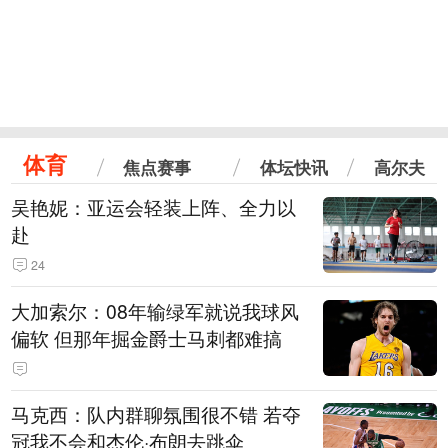
体育
焦点赛事
体坛快讯
高尔夫
吴艳妮：亚运会轻装上阵、全力以
赴
24
大加索尔：08年输绿军就说我球风
偏软 但那年掘金爵士马刺都难搞
马克西：队内群聊氛围很不错 若夺
冠我不会和杰伦·布朗去跳伞