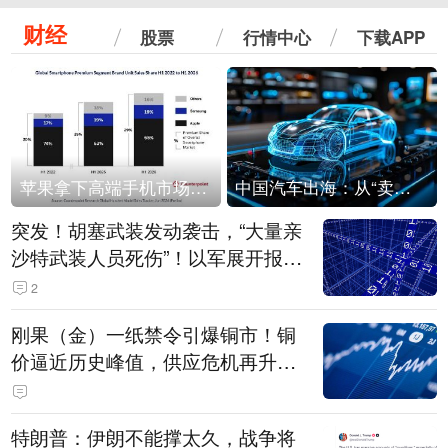
财经
股票
行情中心
下载APP
苹果拿下高端手机市场65%的份额：iPhone 17系列功不可没
中国汽车出海：从“卖出去”到“走进去”
突发！胡塞武装发动袭击，“大量亲
沙特武装人员死伤”！以军展开报复
性空袭
2
刚果（金）一纸禁令引爆铜市！铜
价逼近历史峰值，供应危机再升
级？
特朗普：伊朗不能撑太久，战争将