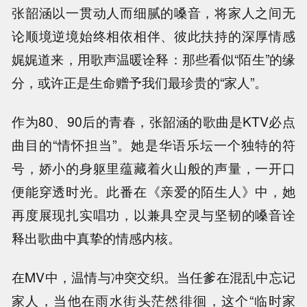
张韶涵以一贯动人而细腻的嗓音，将家人之间无
论顺境逆境始终相依相伴、彼此扶持的深厚情感
娓娓道来，用歌声温暖诠释：那些看似“陌生”的缘
分，或许正是生命赠予我们最珍贵的“家人”。
作为80、90后的青春，张韶涵的歌曲是KTV必点
曲目的“情怀担当”。她是华语乐坛一个独特的符
号，娇小的身躯里蕴藏着火山般的声量，一开口
便能穿透时光。此番在《亲爱的陌生人》中，她
再度展现扎实唱功，以兼具空灵与坚韧的嗓音诠
释出歌曲中真挚的情感内核。
在MV中，温情与冲突交织。当任爹在混乱中忘记
家人，当他在雨水街头茫然徘徊，这个“临时家