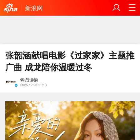
新浪网
张韶涵献唱电影《过家家》主题推
广曲 成龙陪你温暖过冬
奔跑怪物
2025.12.23 11:13