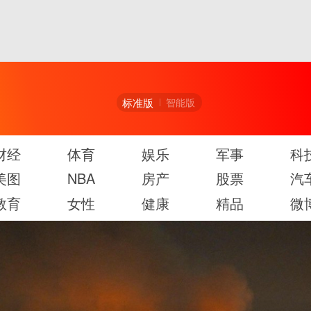
标准版
智能版
财经
体育
娱乐
军事
科
美图
NBA
房产
股票
汽
教育
女性
健康
精品
微