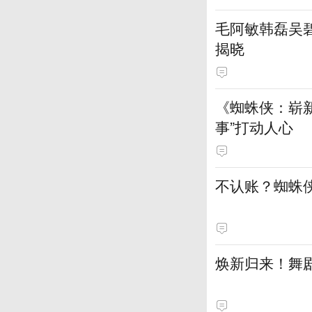
毛阿敏韩磊吴碧
揭晓
《蜘蛛侠：崭新
事”打动人心
不认账？蜘蛛
焕新归来！舞剧