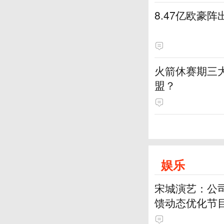
8.47亿欧豪
火箭休赛期三
盟？
娱乐
宋城演艺：公
馈动态优化节