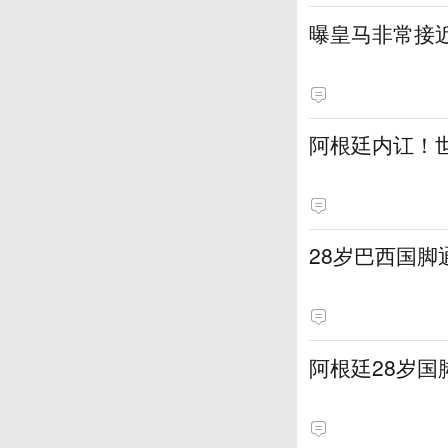
曝皇马非常接近
阿根廷内讧！
28岁巴西国脚
阿根廷28岁国