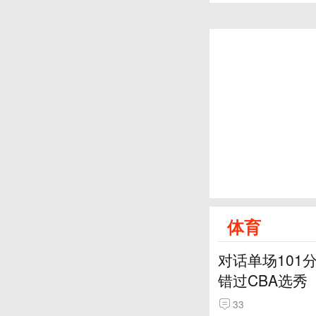
体育
对话单场101
错过CBA选秀
33