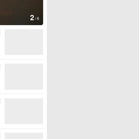
图集
3
云南普洱：乡村风光如画
/
6