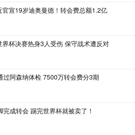
官宣19岁迪奥曼德！转会费总额1.2亿
世界杯决赛热身3人受伤 保守战术遭反对
通过阿森纳体检 7500万转会费分3期
脚完成转会 踢完世界杯就被卖了！