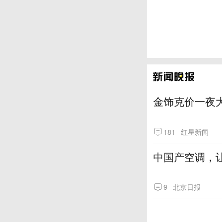
金饰克价一夜大
181
红星新闻
中国产空调，让
9
北京日报