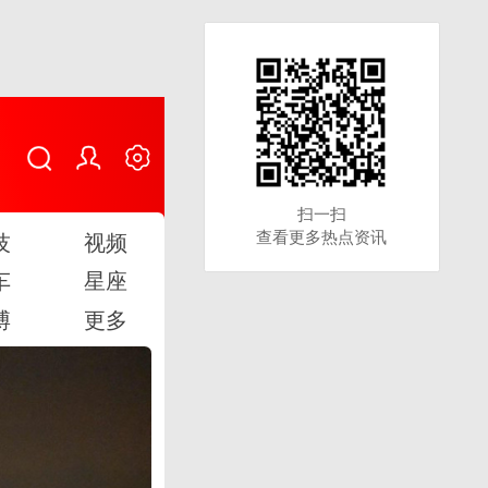
扫一扫
扫一扫
查看更多热点资讯
查看更多热点资讯
技
视频
车
星座
博
更多