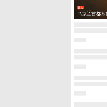
图集
美国：