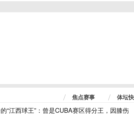
焦点赛事
体坛快
分的“江西球王”：曾是CUBA赛区得分王，因膝伤