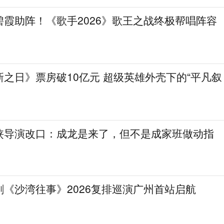
霞助阵！《歌手2026》歌王之战终极帮唱阵容
之日》票房破10亿元 超级英雄外壳下的“平凡叙
侠导演改口：成龙是来了，但不是成家班做动指
《沙湾往事》2026复排巡演广州首站启航