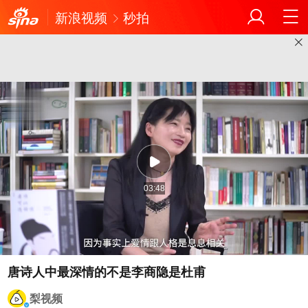
新浪视频
秒拍
03:48
唐诗人中最深情的不是李商隐是杜甫
梨视频