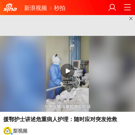
新浪视频
秒拍
02:06
援鄂护士讲述危重病人护理：随时应对突发抢救
梨视频