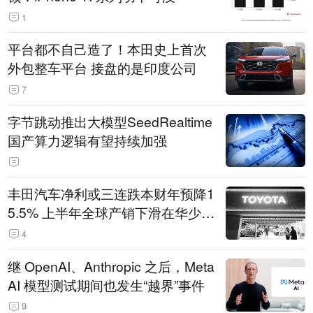
1
平台都不自己造了！本田史上首次
外包整车平台 接盘的是印度公司
7
字节跳动推出大模型SeedRealtime
国产算力逻辑有望持续加强
丰田汽车净利或三连跌本财年预降1
5.5% 上半年全球产销下滑在华少卖
14.3万辆
4
继 OpenAI、Anthropic 之后，Meta
AI 模型测试期间也发生“越界”事件
9