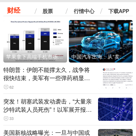
财经
股票
行情中心
下载APP
苹果拿下高端手机市场65%的份额：iPhone 17系列功不可没
中国汽车出海：从“卖出去”到“走进去”
特朗普：伊朗不能撑太久，战争将
很快结束，美军有一些弹药稍显紧
张！伊朗公布拟议的海峡管理文本
62
突发！胡塞武装发动袭击，“大量亲
沙特武装人员死伤”！以军展开报复
性空袭
33
美国新核战略曝光：一旦与中国或