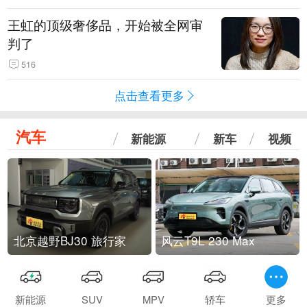
王虹的顶级奢侈品，开始被全网审
判了
516
点击查看更多
汽车
新能源
新车
视频
北京越野BJ30 旅行家
风云T9L 230 Max
新能源
SUV
MPV
轿车
更多