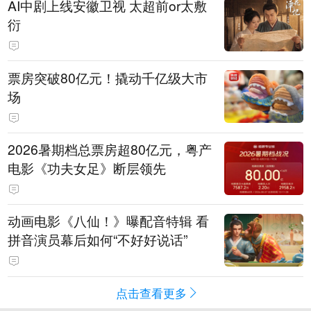
AI中剧上线安徽卫视 太超前or太敷
衍
票房突破80亿元！撬动千亿级大市
场
2026暑期档总票房超80亿元，粤产
电影《功夫女足》断层领先
动画电影《八仙！》曝配音特辑 看
拼音演员幕后如何“不好好说话”
点击查看更多