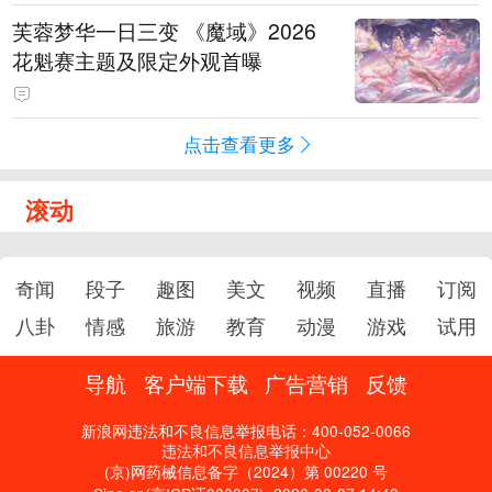
芙蓉梦华一日三变 《魔域》2026
花魁赛主题及限定外观首曝
点击查看更多
滚动
奇闻
段子
趣图
美文
视频
直播
订阅
八卦
情感
旅游
教育
动漫
游戏
试用
导航
客户端下载
广告营销
反馈
新浪网违法和不良信息举报电话：400-052-0066
违法和不良信息举报中心
(京)网药械信息备字（2024）第 00220 号