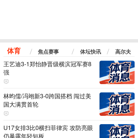
体育
焦点赛事
体坛快讯
高尔夫
王艺迪3-1郑怡静晋级横滨冠军赛8
强
林昀儒/冯翊新3-0跨国搭档 闯过美
国大满贯首轮
U17女排3比0横扫菲律宾 攻防亮眼
仍暴露年轻短板