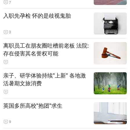
7
入职先孕检 怀的是歧视鬼胎
3
离职员工在朋友圈吐槽前老板 法院:
存在侵害其名誉权可能
亲子、研学体验持续"上新" 各地激
活暑期文旅消费
英国多所高校"抱团"求生
9