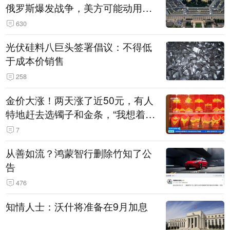
俄罗斯爆发战争，美方可能动用战
术核武器
630
光伏硅料八巨头签署倡议：不得低
于成本价销售
258
金价大涨！两天涨了近50元，有人
特地赶去选镯子和金条，“我想着买
起来可以保值，小批量进一些货”
7
从善如流？鸿蒙智行删除竹知了公
告
476
知情人士：沃什将准备在9月加息