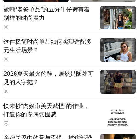
被嘲“老爸单品”的五分牛仔裤有着
别样的时尚魔力
这件极简时尚单品如何实现适配多
元生活场景？
2026夏天最火的鞋，居然是随处可
见的人字拖？
快来抄“内娱审美天赋怪”的作业，
打造你的专属氛围感
亲密关系中的爱与恐惧，被这部恐