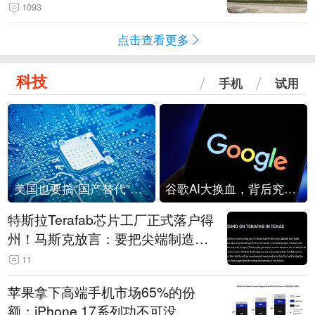
1093
点击查看更多
科技
手机
试用
美国也要搞“国产替代”？先算清三笔账
谷歌AI大换血，背后究竟发生了什么？
特斯拉Terafab芯片工厂正式落户得
州！马斯克放言：要把尖端制造带
回美国
11
苹果拿下高端手机市场65%的份
额：iPhone 17系列功不可没