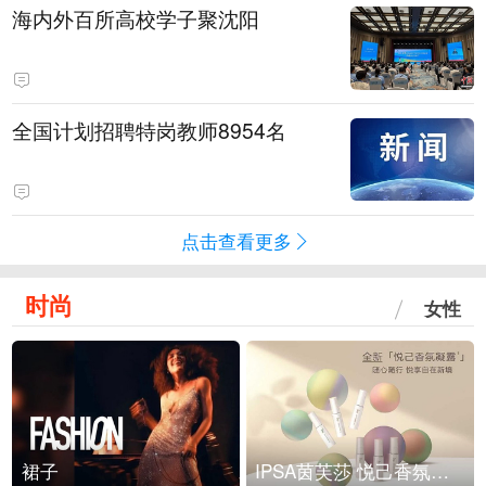
海内外百所高校学子聚沈阳
全国计划招聘特岗教师8954名
点击查看更多
时尚
女性
裙子
IPSA茵芙莎 悦己香氛凝露上市