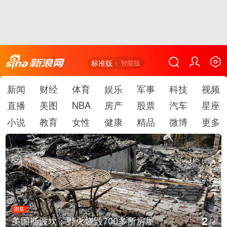
标准版
智能版
新闻
财经
体育
娱乐
军事
科技
视频
直播
美图
NBA
房产
股票
汽车
星座
小说
教育
女性
健康
精品
微博
更多
图集
2
美国斯波坎：野火烧毁700多所房屋
/
6