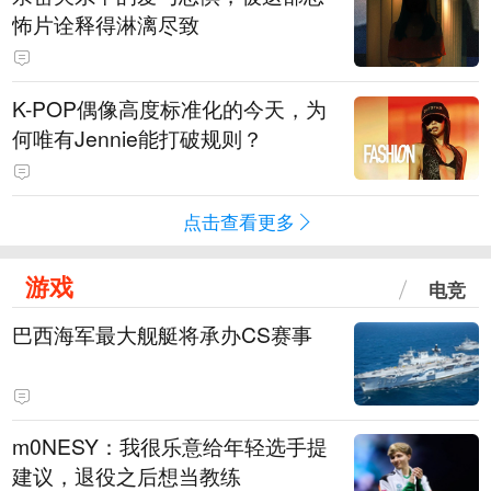
怖片诠释得淋漓尽致
K-POP偶像高度标准化的今天，为
何唯有Jennie能打破规则？
点击查看更多
游戏
电竞
巴西海军最大舰艇将承办CS赛事
m0NESY：我很乐意给年轻选手提
建议，退役之后想当教练