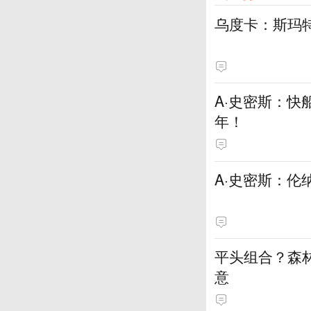
乌度卡：斯玛
A·史密斯：快
年！
A·史密斯：伦
平头组合？森
意