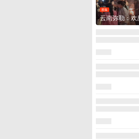
图集
云南弥勒：欢