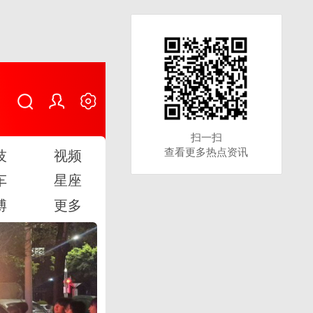
扫一扫
扫一扫
查看更多热点资讯
查看更多热点资讯
技
视频
车
星座
博
更多