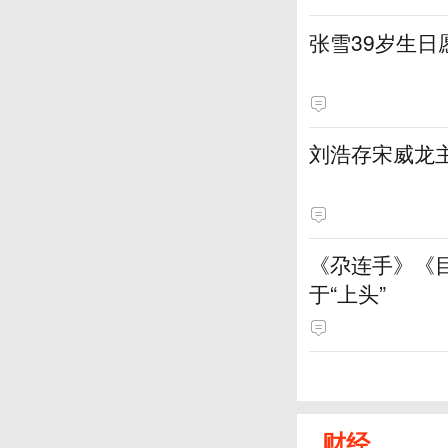
张雪39岁生
刘浩存宋威龙
《尕连手》《
于“上头”
财经