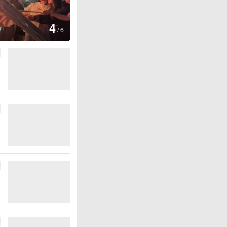
图集
4
江西铅山：千灯点亮葛仙村
/
6