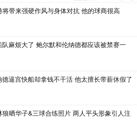
特将带来强硬作风与身体对抗 他的球商很高
船队麻烦大了 鲍尔默和伦纳德都应该被禁赛一
纳德逼宫快船却拿钱不干活 他太擅长带薪休假了
林狼晒华子&三球合练照片 两人平头形象引人注