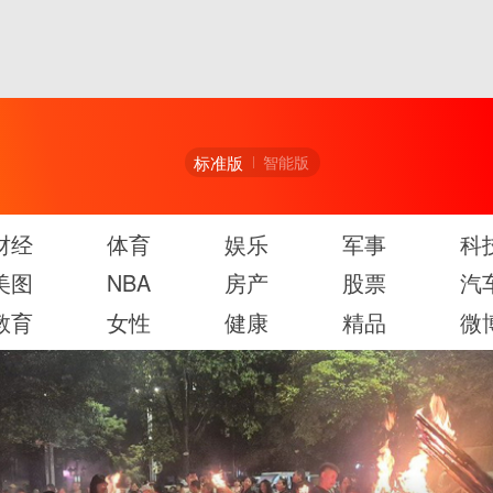
标准版
智能版
财经
体育
娱乐
军事
科
美图
NBA
房产
股票
汽
教育
女性
健康
精品
微