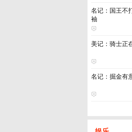
名记：国王不
袖
美记：骑士正
名记：掘金有
娱乐