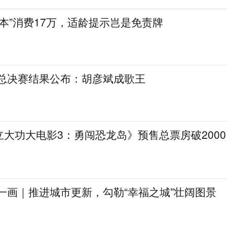
陪本”消费17万，适龄提示岂是免责牌
》总决赛结果公布：胡彦斌成歌王
大功大电影3：勇闯恐龙岛》预售总票房破2000
一画｜推进城市更新，勾勒“幸福之城”壮阔图景