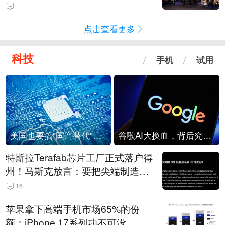
点击查看更多
科技
手机
试用
美国也要搞“国产替代”？先算清三笔账
谷歌AI大换血，背后究竟发生了什么？
特斯拉Terafab芯片工厂正式落户得
州！马斯克放言：要把尖端制造带
回美国
16
苹果拿下高端手机市场65%的份
额：iPhone 17系列功不可没