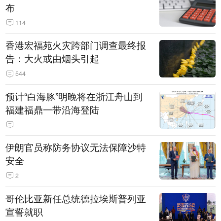
布
114
香港宏福苑火灾跨部门调查最终报
告：大火或由烟头引起
544
预计“白海豚”明晚将在浙江舟山到
福建福鼎一带沿海登陆
伊朗官员称防务协议无法保障沙特
安全
2
哥伦比亚新任总统德拉埃斯普列亚
宣誓就职