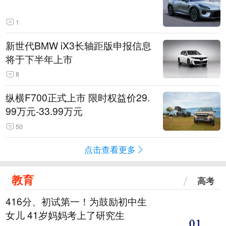
1
新世代BMW iX3长轴距版申报信息
将于下半年上市
8
纵横F700正式上市 限时权益价29.
99万元-33.99万元
50
点击查看更多
教育
高考
416分、初试第一！为鼓励初中生
女儿 41岁妈妈考上了研究生