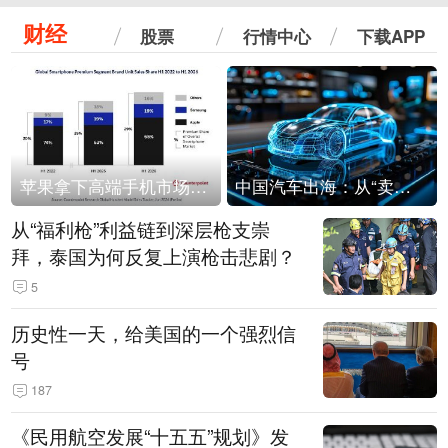
财经
股票
行情中心
下载APP
苹果拿下高端手机市场65%的份额：iPhone 17系列功不可没
中国汽车出海：从“卖出去”到“走进去”
从“福利枪”利益链到深层枪支崇
拜，泰国为何反复上演枪击悲剧？
5
历史性一天，给美国的一个强烈信
号
187
《民用航空发展“十五五”规划》发