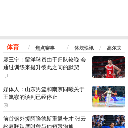
体育
焦点赛事
体坛快讯
高尔夫
廖三宁：留洋球员由于归队较晚 会
通过训练来提升彼此之间的默契
媒体人：山东男篮和南京同曦关于
王岚嵚的谈判已经停止
前首钢外援阿隆德斯重返奇才 张云
松夏联观摩时曾与他短暂沟通