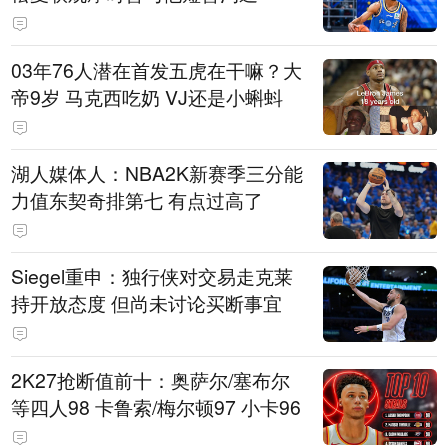
03年76人潜在首发五虎在干嘛？大
帝9岁 马克西吃奶 VJ还是小蝌蚪
湖人媒体人：NBA2K新赛季三分能
力值东契奇排第七 有点过高了
Siegel重申：独行侠对交易走克莱
持开放态度 但尚未讨论买断事宜
2K27抢断值前十：奥萨尔/塞布尔
等四人98 卡鲁索/梅尔顿97 小卡96