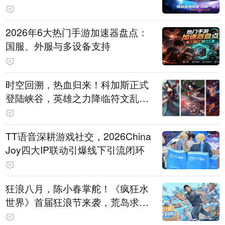
打造旗舰供电方案
2026年6大热门手游加速器盘点：
国服、外服与多设备支持
时空回溯，热血归来！科加斯正式
登陆峡谷，英雄之力降临符文乱
斗！
TT语音深耕游戏社交，2026China
Joy四大IP联动引爆线下引流闭环
狂浪八月，陈小春掌舵！《疯狂水
世界》首届狂浪节来袭，荒岛求生
直播即将开启