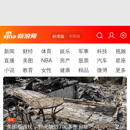
标准版
智能版
新闻
财经
体育
娱乐
军事
科技
视频
直播
美图
NBA
房产
股票
汽车
星座
小说
教育
女性
健康
精品
微博
更多
图集
3
多所房屋
叙利亚：大马士革发生爆炸
/
6