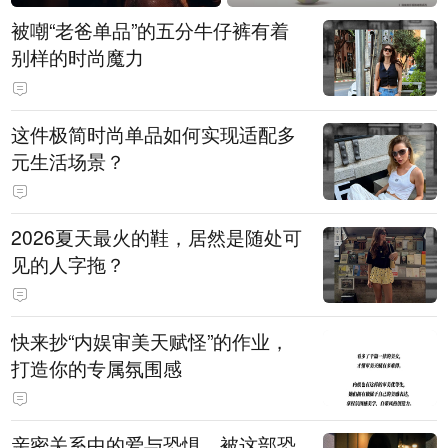
被嘲“老爸单品”的五分牛仔裤有着
别样的时尚魔力
这件极简时尚单品如何实现适配多
元生活场景？
2026夏天最火的鞋，居然是随处可
见的人字拖？
快来抄“内娱审美天赋怪”的作业，
打造你的专属氛围感
亲密关系中的爱与恐惧，被这部恐