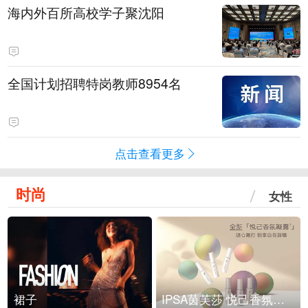
海内外百所高校学子聚沈阳
全国计划招聘特岗教师8954名
点击查看更多
时尚
女性
裙子
IPSA茵芙莎 悦己香氛凝露上市