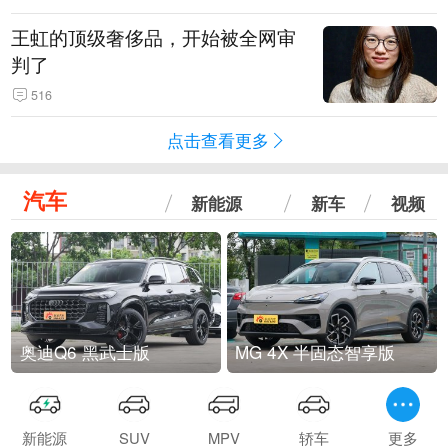
王虹的顶级奢侈品，开始被全网审
判了
516
点击查看更多
汽车
新能源
新车
视频
奥迪Q6 黑武士版
MG 4X 半固态智享版
新能源
SUV
MPV
轿车
更多