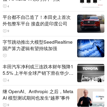
4
平台都不自己造了！本田史上首次
外包整车平台 接盘的是印度公司
9
字节跳动推出大模型SeedRealtime
国产算力逻辑有望持续加强
丰田汽车净利或三连跌本财年预降1
5.5% 上半年全球产销下滑在华少卖
14.3万辆
4
继 OpenAI、Anthropic 之后，Meta
AI 模型测试期间也发生“越界”事件
9