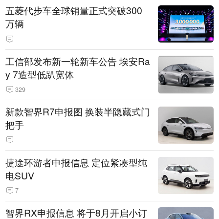
五菱代步车全球销量正式突破300
万辆
工信部发布新一轮新车公告 埃安Ra
y 7造型低趴宽体
329
新款智界R7申报图 换装半隐藏式门
把手
捷途环游者申报信息 定位紧凑型纯
电SUV
7
智界RX申报信息 将于8月开启小订