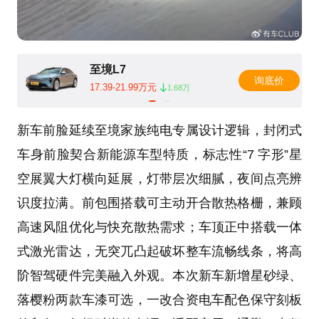
至境L7
询底价
17.39-21.99万元
1.68万
新车前脸延续至境家族纯电专属设计逻辑，封闭式
车身前脸契合新能源车型特质，标志性“7 字形”星
空展翼大灯横向延展，灯带层次细腻，夜间点亮辨
识度拉满。前包围搭载可主动开合散热格栅，兼顾
高速风阻优化与快充散热需求；车顶正中搭载一体
式激光雷达，无突兀凸起破坏整车流畅线条，将高
阶智驾硬件完美融入外观。本次新车新增星砂绿、
落樱粉两款车漆可选，一改合资电车配色保守刻板