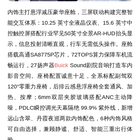
内饰主打悬浮减压豪华座舱，三屏联动构建完整智
能交互体系：10.25 英寸全液晶仪表、15.6 英寸中
控触控屏搭配行业罕见50英寸全景AR-HUD抬头显
示，信息投射清晰直观，行车无需低头操作。座舱
搭载高通SA8775P芯片，72TOPS算力保障车机流
畅运行，27扬声器
Buick
Sound剧院音响打造车内
影音空间。座椅配置诚意十足，全系标配副驾双
120°零重力座椅，后排云感悬浮座椅全套通风、加
热、按摩；6mm双层夹胶玻璃搭配ANC主动降
噪，PDLC瞬控调光天幕隔绝 99.9% 紫外线，新增
远山含翠、丹霞夜巡两款内饰配色，6种内饰风格
可自由选择，兼顾静谧、舒适、智能三重出行体
验。