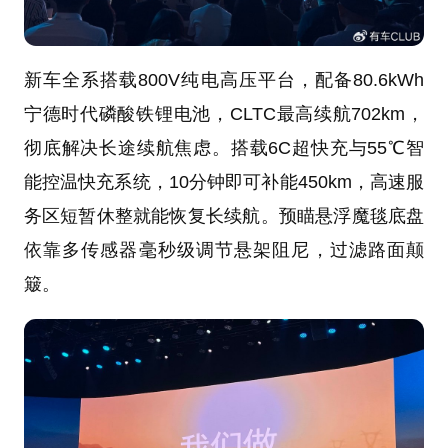
新车全系搭载800V纯电高压平台，配备80.6kWh
宁德时代磷酸铁锂电池，CLTC最高续航702km，
彻底解决长途续航焦虑。搭载6C超快充与55℃智
能控温快充系统，10分钟即可补能450km，高速服
务区短暂休整就能恢复长续航。预瞄悬浮魔毯底盘
依靠多传感器毫秒级调节悬架阻尼，过滤路面颠
簸。