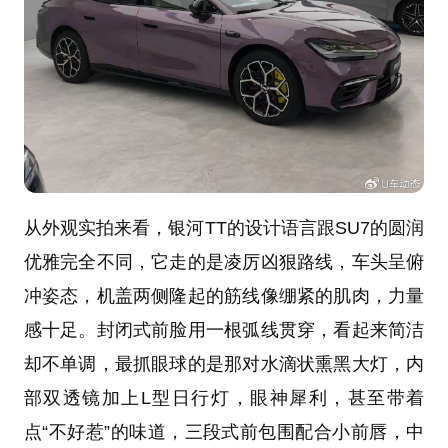
从外观实拍来看，银河TT的设计语言跟SU7的圆润
优雅完全不同，它走的是凌厉凶狠路线，车头呈俯
冲姿态，机盖两侧隆起的筋线像绷紧的肌肉，力量
感十足。封闭式前脸用一根弧线贯穿，看起来简洁
却不单调，最抓眼球的是那对水滴状熏黑大灯，内
部双透镜加上L型日行灯，眼神犀利，甚至带着
点“不好惹”的味道，三段式前包围配合小前唇，中