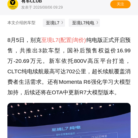
有车CLUB
关注
发表于 2026/08/06 09:29
至境L7
至境L7纯电
本文介绍的车型
8月5日，别克
至境L7
(配置
|询价)
纯电版正式开启预
售，共推出3款车型，国补后预售权益价16.99
万-20.69万元。新车依托800V高压平台打造，
CLTC纯电续航最高可达702公里，超长续航覆盖消
费者生活需求。还有Momenta R6强化学习大模型
加持，后续还将在OTA中更新R7大模型版本。