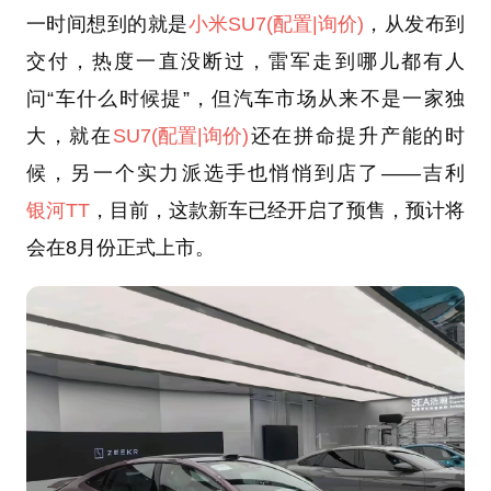
一时间想到的就是
小米SU7
(配置
|询价)
，从发布到
交付，热度一直没断过，雷军走到哪儿都有人
问“车什么时候提”，但汽车市场从来不是一家独
大，就在
SU7
(配置
|询价)
还在拼命提升产能的时
候，另一个实力派选手也悄悄到店了——吉利
银河TT
，目前，这款新车已经开启了预售，预计将
会在8月份正式上市。