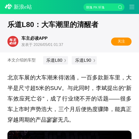
新浪e站
朗逸 PK 轩逸
乐道L80：大车潮里的清醒者
车主必读APP
关注
发表于 2026/05/01 01:37
乐道L80
乐道L90
本文介绍的车型
北京车展的大车潮来得汹涌，一百多款新车里，大
半是尺寸超5米的SUV。与此同时，李斌提出的“新
车效应死亡谷”，成了行业绕不开的话题——很多
车上市时声势浩大，三个月后便热度骤降，能真正
穿越周期的产品寥寥无几。