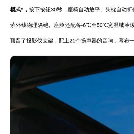
模式”，
按下按钮
30秒，座椅自动放平、头枕自动折
紫外线物理隔绝。
座舱还配备
-6℃至50℃宽温域
预留了投影仪支架，配上
21个扬声器的音响，幕布