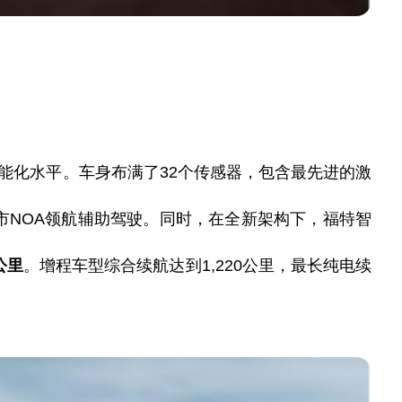
能化
水
平。
车身布满了
3
2
个传感器，包含最先进的激
市
NOA领航辅助驾驶。
同时，
在全新架构下，福特智
公里
。增程
车
型综合续航
达到
1,2
2
0
公
里
，最
长
纯电续