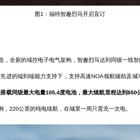
图
1：福特智趣烈马开启盲订
打造，全新的域控电
子
电
气
架构
，
智趣烈马达到同级
一
线智
片）和先进的端到端能力支持下，支持高速NOA领航辅助
及
城
型搭载同级
最大
电量
105.4度电池，
最大
续航
里程
达到
650
例，
220公
里
的纯电续航，在城
里一
周只需充
一
次电。