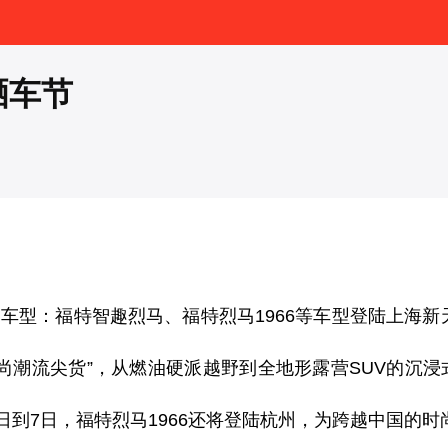
晒车节
力车型：福特智趣烈马、福特烈马
1966
等车型登
陆上海新
时尚潮流尖货”，从燃油硬派越野到全地形露营
SUV
的沉浸
日到
7
日，福特烈马
1966
还将登陆杭州，为跨越中国的时