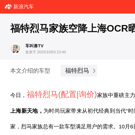
新浪汽车
福特烈马家族空降上海OCR
车叫兽TV
发表于 2025/10/03 23:40
福特烈马
本文介绍的车型
福特烈马
(配置
|询价)
今日，
家族中重磅主
上海新天地，
为时尚玩家带来
从初代经典到当代
“
家，烈马家族总有一款车型满足用户的需求。
1
0
月
6