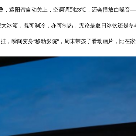
叠，遮阳帘自
动
关上，空调调到
23℃，还会播放白噪音
冷暖大冰箱，既可制冷，亦可制热，无论是夏日冰饮还是
一挂，瞬间
变身
“移动影院”，周末带孩子看动画片，比在