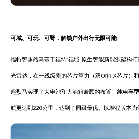
可城、可玩、可野，解锁户外出行无限可能
福特智趣烈马基于福特
“福域”原生智能新能源架构
光雷达，在一线级别的芯片算力（双
Orin X芯
趣烈马实现了
大
电池和
大
油箱兼顾的布置。
纯电
车
航更达到
220公
里
，达到了同级最优。以增程版本为