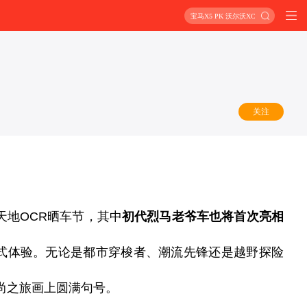
宝马X5 PK 沃尔沃XC90
关注
天地
OCR
晒车节，其中
初代烈马老爷车也将首次亮相
式体验。
无论是都市穿梭者、潮流先锋还是越野探险
尚之旅画上圆满句号。