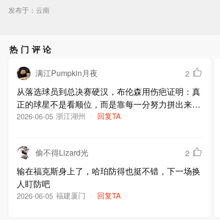
发布于：云南
热门评论
满江Pumpkin月夜
2
从落选球员到总决赛硬汉，布伦森用伤疤证明：真
正的球星不是看顺位，而是靠每一分努力拼出来
的。马刺顶薪球员，该清醒了
浙江湖州
回复TA
2026-06-05
偷不得Lizard光
2
输在福克斯身上了，哈珀防得也挺不错，下一场换
人盯防吧
福建厦门
回复TA
2026-06-05