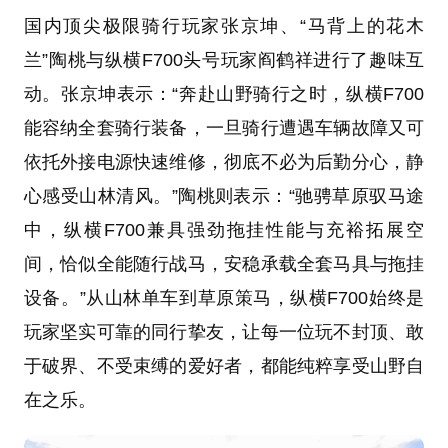
国内顶尖极限骑行玩家张京坤、“马背上的花木
兰”陶桃与纵横F700头号玩家阎鹤祥进行了趣味互
动。张京坤表示：“奔赴山野骑行之时，纵横F700
能容纳全套骑行装备，一旦骑行遭遇车辆故障又可
依托外接电源快速维修，彻底不必为后勤分心，静
心感受山林清风。”陶桃则表示：“驰骋草原驭马途
中，纵横F700兼具强劲拖挂性能与充裕拓展空
间，恰似全能随行战马，安稳承载全套马具与拖挂
设备。”从山林单车到草原策马，纵横F700始终是
玩家坚实可靠的同行挚友，让每一位玩不封顶、敢
于破界、不受束缚的爱好者，都能纯粹享受山野自
在之乐。