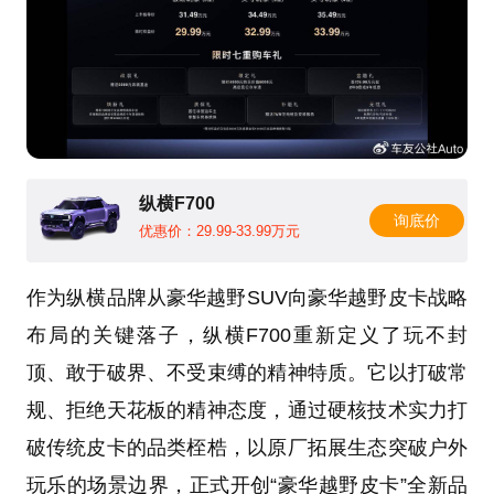
纵横F700
询底价
优惠价：29.99-33.99万元
作为纵横品牌从豪华越野SUV向豪华越野皮卡战略
布局的关键落子，纵横F700重新定义了玩不封
顶、敢于破界、不受束缚的精神特质。它以打破常
规、拒绝天花板的精神态度，通过硬核技术实力打
破传统皮卡的品类桎梏，以原厂拓展生态突破户外
玩乐的场景边界，正式开创“豪华越野皮卡”全新品