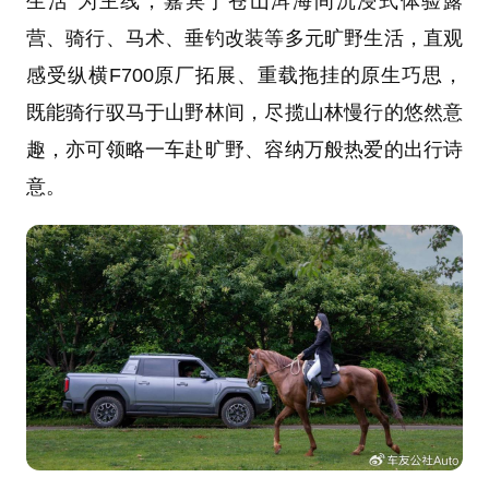
生活”为主线，嘉宾于苍山洱海间沉浸式体验露
营、骑行、马术、垂钓改装等多元旷野生活，直观
感受纵横F700原厂拓展、重载拖挂的原生巧思，
既能骑行驭马于山野林间，尽揽山林慢行的悠然意
趣，亦可领略一车赴旷野、容纳万般热爱的出行诗
意。