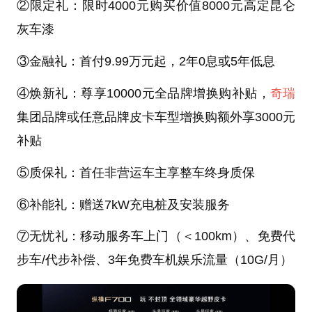
②限定礼：限时4000元购买价值8000元高定昆仑
灰车漆
③金融礼：首付9.99万元起，2年0息或5年低息
④焕新礼：尊享10000元全品牌增换购补贴，
奇瑞
集团品牌或任意品牌皮卡车型增换购额外享3000元
补贴
⑤质保礼：首任非营运车主享整车终身质保
⑥补能礼：赠送7kW充电桩及安装服务
⑦无忧礼：移动服务车上门（＜100km）、免费代
步车/代步补偿、3年免费车机娱乐流量（10G/月）