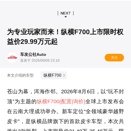
为专业玩家而来！纵横F700上市限时权
益价29.99万元起
车友公社Auto
关注
发表于 2026/08/06 23:16
纵横F700
本文介绍的车型
苍山为幕，洱海作邻。2026年8月6日，以“玩不封
顶”为主题的
纵横F700
(配置
|询价)
全球上市发布会
在云南大理成功举办。新车定位“全领域豪华越野
皮卡”，是纵横品牌旗下的首款皮卡车型，本次共