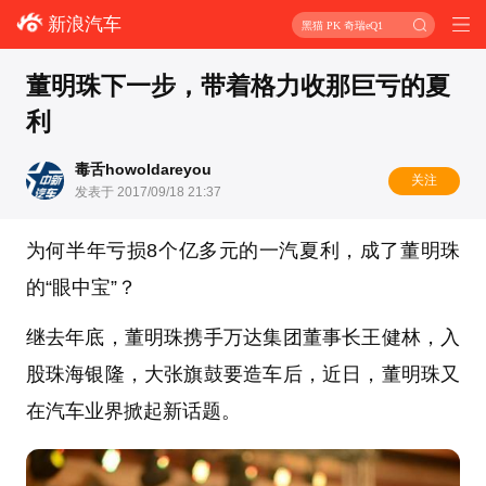
新浪汽车
黑猫 PK 奇瑞eQ1
董明珠下一步，带着格力收那巨亏的夏
利
毒舌howoldareyou
关注
发表于 2017/09/18 21:37
为何半年亏损8个亿多元的一汽夏利，成了董明珠
的“眼中宝”？
继去年底，董明珠携手万达集团董事长王健林，入
股珠海银隆，大张旗鼓要造车后，近日，董明珠又
在汽车业界掀起新话题。