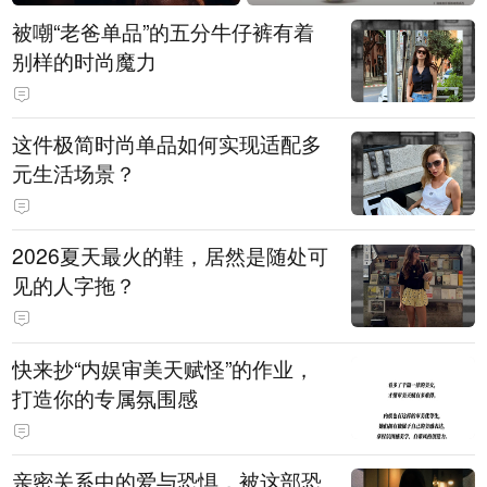
被嘲“老爸单品”的五分牛仔裤有着
别样的时尚魔力
这件极简时尚单品如何实现适配多
元生活场景？
2026夏天最火的鞋，居然是随处可
见的人字拖？
快来抄“内娱审美天赋怪”的作业，
打造你的专属氛围感
亲密关系中的爱与恐惧，被这部恐