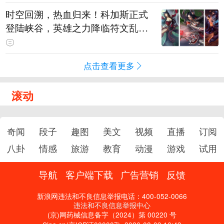
时空回溯，热血归来！科加斯正式
登陆峡谷，英雄之力降临符文乱
斗！
点击查看更多
滚动
奇闻
段子
趣图
美文
视频
直播
订阅
八卦
情感
旅游
教育
动漫
游戏
试用
导航
客户端下载
广告营销
反馈
新浪网违法和不良信息举报电话：400-052-0066
违法和不良信息举报中心
(京)网药械信息备字（2024）第 00220 号