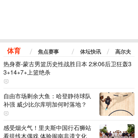
体育
焦点赛事
体坛快讯
高尔夫
热身赛-蒙古男篮历史性战胜日本 2米06后卫狂轰3
3+14+7+上篮绝杀
自由市场剩余大鱼：哈登静待球队
补强 威少比尔库明加何时落地？
感受烟火气！里夫斯中国行石狮站
看提线木偶戏 体验闽南非遗文化