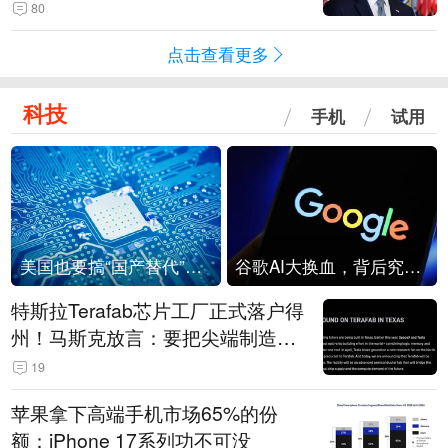
80
点击查看更多
科技
手机
试用
美国也要搞“国产替代”？先算清三笔账
谷歌AI大换血，背后究竟发生了什么？
特斯拉Terafab芯片工厂正式落户得
州！马斯克放言：要把尖端制造带
回美国
19
苹果拿下高端手机市场65%的份
额：iPhone 17系列功不可没