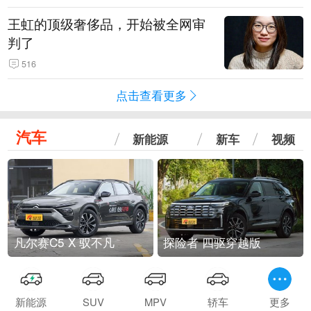
王虹的顶级奢侈品，开始被全网审
判了
516
点击查看更多
汽车
新能源
新车
视频
凡尔赛C5 X 驭不凡
探险者 四驱穿越版
新能源
SUV
MPV
轿车
更多