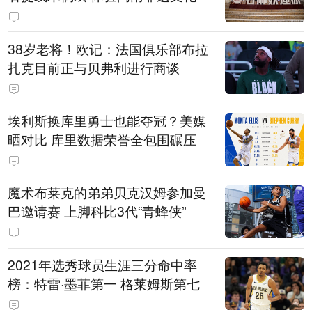
38岁老将！欧记：法国俱乐部布拉
扎克目前正与贝弗利进行商谈
埃利斯换库里勇士也能夺冠？美媒
晒对比 库里数据荣誉全包围碾压
魔术布莱克的弟弟贝克汉姆参加曼
巴邀请赛 上脚科比3代“青蜂侠”
2021年选秀球员生涯三分命中率
榜：特雷·墨菲第一 格莱姆斯第七