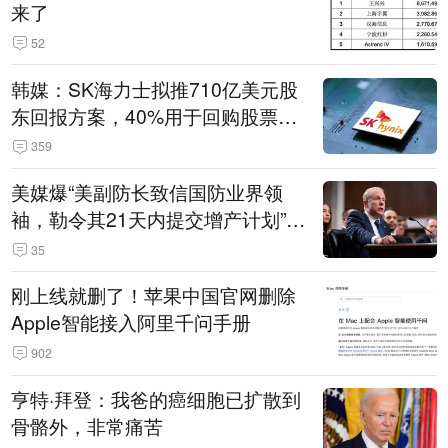
来了
52
韩媒：SK海力士拟推710亿美元股
东回报方案，40%用于回购股票，
相当于美股发行规模
359
美媒爆“美副防长致信国防业界领
袖，勒令其21天内提交增产计划”，
五角大楼回应
35
刚上线就删了！苹果中国官网删除
Apple智能接入阿里千问手册
902
亨特·拜登：我爸的癌细胞已扩散到
骨骼外，非常痛苦