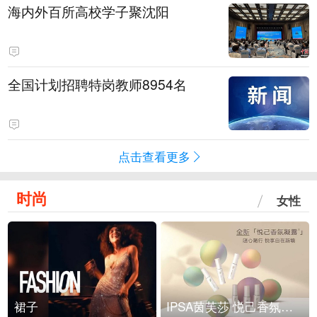
海内外百所高校学子聚沈阳
全国计划招聘特岗教师8954名
点击查看更多
时尚
女性
裙子
IPSA茵芙莎 悦己香氛凝露上市