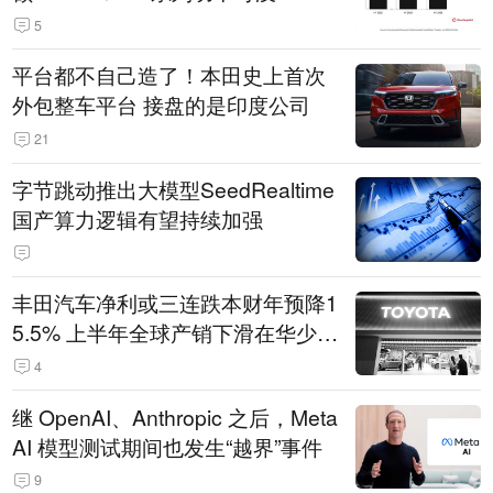
5
平台都不自己造了！本田史上首次
外包整车平台 接盘的是印度公司
21
字节跳动推出大模型SeedRealtime
国产算力逻辑有望持续加强
丰田汽车净利或三连跌本财年预降1
5.5% 上半年全球产销下滑在华少卖
14.3万辆
4
继 OpenAI、Anthropic 之后，Meta
AI 模型测试期间也发生“越界”事件
9