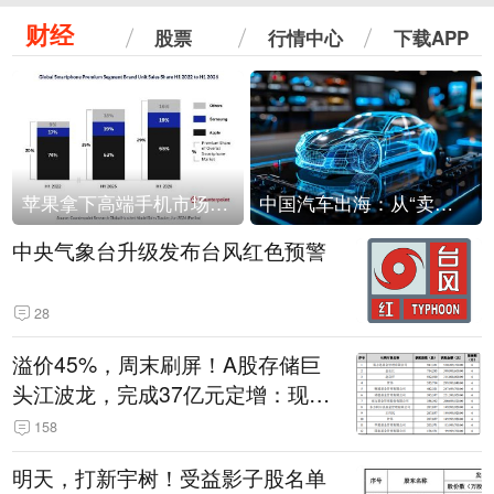
财经
股票
行情中心
下载APP
苹果拿下高端手机市场65%的份额：iPhone 17系列功不可没
中国汽车出海：从“卖出去”到“走进去”
中央气象台升级发布台风红色预警
28
溢价45%，周末刷屏！A股存储巨
头江波龙，完成37亿元定增：现价
386.6元，定增价560元
158
明天，打新宇树！受益影子股名单