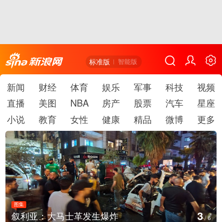
标准版
智能版
新闻
财经
体育
娱乐
军事
科技
视频
直播
美图
NBA
房产
股票
汽车
星座
小说
教育
女性
健康
精品
微博
更多
图集
4
叙利亚：大马士革发生爆炸
/
6