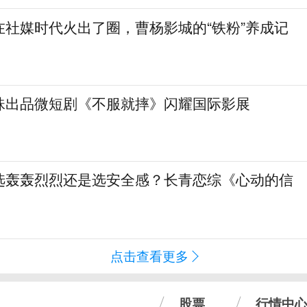
在社媒时代火出了圈，曹杨影城的“铁粉”养成记
珠出品微短剧《不服就摔》闪耀国际影展
选轰轰烈烈还是选安全感？长青恋综《心动的信
点击查看更多
股票
行情中