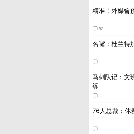
精准！外媒曾
52
名嘴：杜兰特加
马刺队记：文
练
76人总裁：