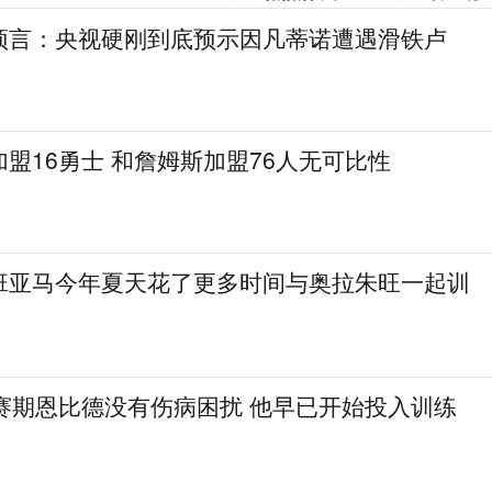
预言：央视硬刚到底预示因凡蒂诺遭遇滑铁卢
盟16勇士 和詹姆斯加盟76人无可比性
班亚马今年夏天花了更多时间与奥拉朱旺一起训
休赛期恩比德没有伤病困扰 他早已开始投入训练