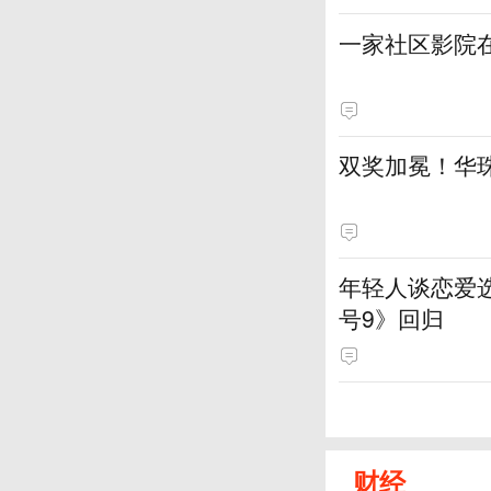
一家社区影院
双奖加冕！华
年轻人谈恋爱
号9》回归
财经