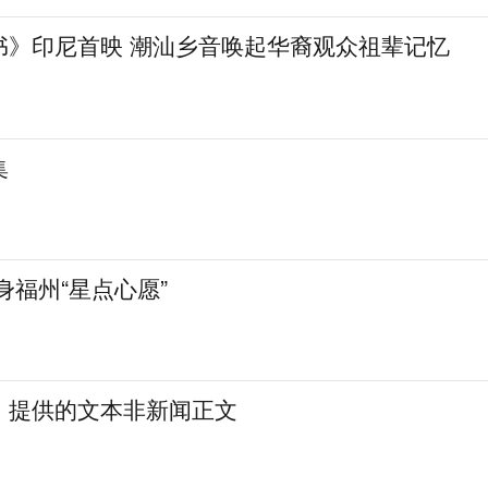
书》印尼首映 潮汕乡音唤起华裔观众祖辈记忆
集
身福州“星点心愿”
：提供的文本非新闻正文