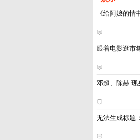
《给阿嬷的情
跟着电影逛市
邓超、陈赫 现
无法生成标题