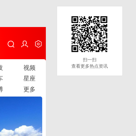
扫一扫
扫一扫
查看更多热点资讯
查看更多热点资讯
技
视频
车
星座
博
更多