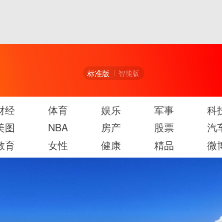
标准版
智能版
财经
体育
娱乐
军事
科
美图
NBA
房产
股票
汽
教育
女性
健康
精品
微