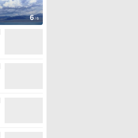
图集
6
印度：阿萨姆邦遭遇洪灾
/
6