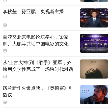
白，主演均为广州本土演员
李秋莹、孙亚鹏，央视新主播
百花奖北京电影论坛举办，梁家
辉、大鹏等共话中国电影的文化建
构
从“上古大神”到《歌手》亚军，齐
豫用文学性完成了一场跨时代对话
诺兰新作火爆点映，《奥德赛》引
热议