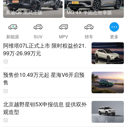
奥迪Q6 黑武士版
MG 4X 半固态智享版
新能源
SUV
MPV
轿车
更多
阿维塔07L正式上市 限时权益价21.
99万-26.99万元
预售价10.49万元起 星海V6开启预
售
北京越野星钽5X申报信息 提供双外
观造型