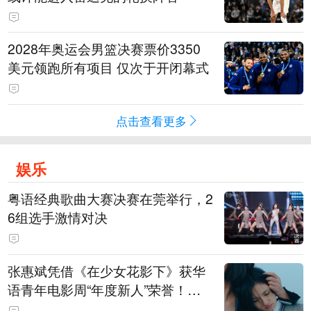
2028年奥运会男篮决赛票价3350
美元领跑所有项目 仅次于开闭幕式
点击查看更多
娱乐
粤语经典歌曲大赛决赛在莞举行，2
6组选手激情对决
张惠斌凭借《在少女花影下》获华
语青年电影周“年度新人”荣誉！该
电影全程在广州取景，采用粤语对