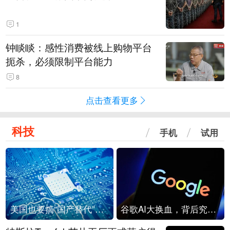
1
钟睒睒：感性消费被线上购物平台
扼杀，必须限制平台能力
8
点击查看更多
科技
手机
试用
美国也要搞“国产替代”？先算清三笔账
谷歌AI大换血，背后究竟发生了什么？