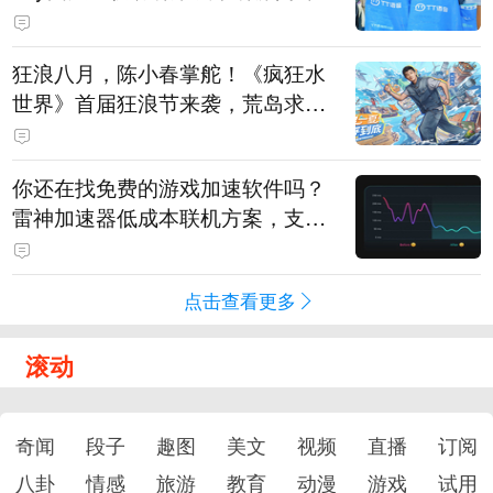
狂浪八月，陈小春掌舵！《疯狂水
世界》首届狂浪节来袭，荒岛求生
直播即将开启
你还在找免费的游戏加速软件吗？
雷神加速器低成本联机方案，支持
免费试用
点击查看更多
滚动
奇闻
段子
趣图
美文
视频
直播
订阅
八卦
情感
旅游
教育
动漫
游戏
试用