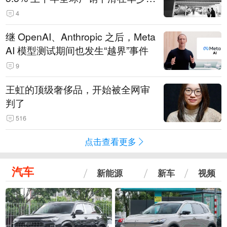
14.3万辆
4
继 OpenAI、Anthropic 之后，Meta
AI 模型测试期间也发生“越界”事件
9
王虹的顶级奢侈品，开始被全网审
判了
516
点击查看更多
汽车
新能源
新车
视频