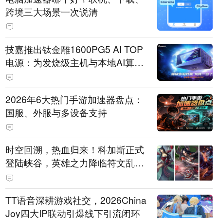
跨境三大场景一次说清
技嘉推出钛金雕1600PG5 AI TOP
电源：为发烧级主机与本地AI算力
打造旗舰供电方案
2026年6大热门手游加速器盘点：
国服、外服与多设备支持
时空回溯，热血归来！科加斯正式
登陆峡谷，英雄之力降临符文乱
斗！
TT语音深耕游戏社交，2026China
Joy四大IP联动引爆线下引流闭环