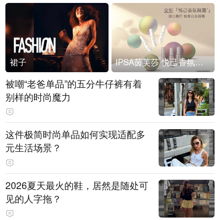
裙子
IPSA茵芙莎 悦己香氛凝露上市
被嘲“老爸单品”的五分牛仔裤有着
别样的时尚魔力
这件极简时尚单品如何实现适配多
元生活场景？
2026夏天最火的鞋，居然是随处可
见的人字拖？