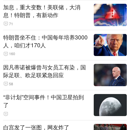
加息，重大变数！美联储，大消
息！特朗普，有新动作
71
特朗普坐不住：中国每年培养3000
人，咱们才170人
160
因凡蒂诺被爆曾与女员工有染，国
际足联、欧足联紧急回应
58
“非计划”空间事件！中国卫星拍到
了
白宫发了一张图，网友炸了