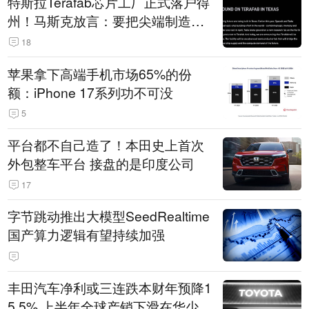
特斯拉Terafab芯片工厂正式落户得
州！马斯克放言：要把尖端制造带
回美国
18
苹果拿下高端手机市场65%的份
额：iPhone 17系列功不可没
5
平台都不自己造了！本田史上首次
外包整车平台 接盘的是印度公司
17
字节跳动推出大模型SeedRealtime
国产算力逻辑有望持续加强
丰田汽车净利或三连跌本财年预降1
5.5% 上半年全球产销下滑在华少卖