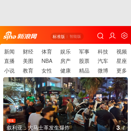
标准版
智能版
新闻
财经
体育
娱乐
军事
科技
视频
直播
美图
NBA
房产
股票
汽车
星座
小说
教育
女性
健康
精品
微博
更多
图集
3
叙利亚：大马士革发生爆炸
/
6