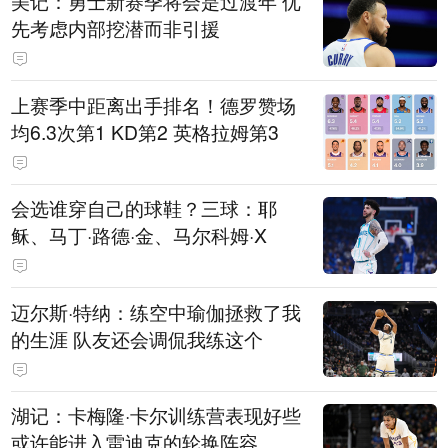
美记：勇士新赛季将会是过渡年 优
先考虑内部挖潜而非引援
上赛季中距离出手排名！德罗赞场
均6.3次第1 KD第2 英格拉姆第3
会选谁穿自己的球鞋？三球：耶
稣、马丁·路德·金、马尔科姆·X
迈尔斯·特纳：练空中瑜伽拯救了我
的生涯 队友还会调侃我练这个
湖记：卡梅隆·卡尔训练营表现好些
或许能进入雷迪克的轮换阵容