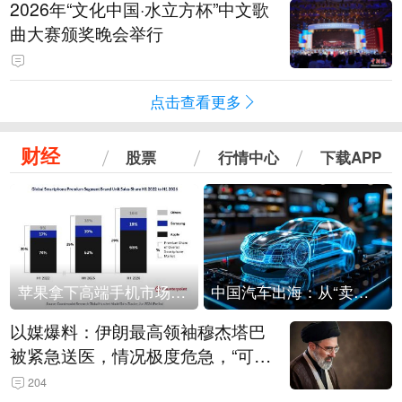
2026年“文化中国·水立方杯”中文歌
曲大赛颁奖晚会举行
点击查看更多
财经
股票
行情中心
下载APP
苹果拿下高端手机市场65%的份额：iPhone 17系列功不可没
中国汽车出海：从“卖出去”到“走进去”
以媒爆料：伊朗最高领袖穆杰塔巴
被紧急送医，情况极度危急，“可能
随时会死去”
204