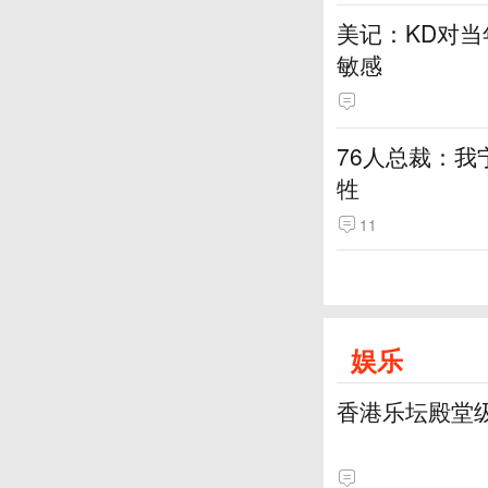
美记：KD对
敏感
76人总裁：我
牲
11
娱乐
香港乐坛殿堂