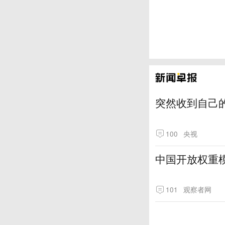
突然收到自己
100
央视
中国开放权重模
101
观察者网