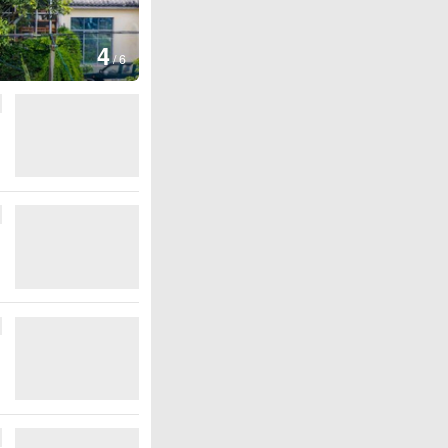
图集
5
湖北房县：路畅景美
/
6