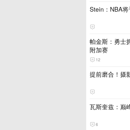
Stein：NB
帕金斯：勇士
附加赛
12
提前磨合！摄
瓦斯奎兹：巅
6