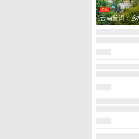
图集
安徽长丰：葡