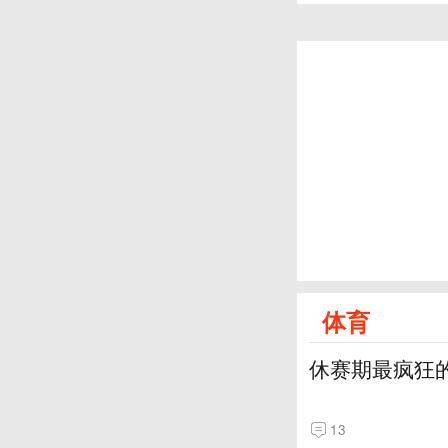
体育
休赛期最疯狂
13