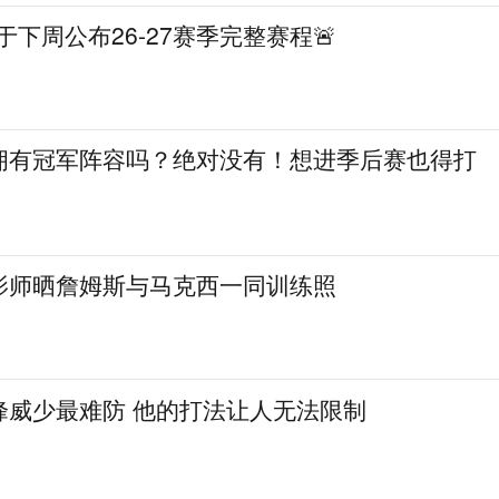
A将于下周公布26-27赛季完整赛程🚨
拥有冠军阵容吗？绝对没有！想进季后赛也得打
影师晒詹姆斯与马克西一同训练照
峰威少最难防 他的打法让人无法限制