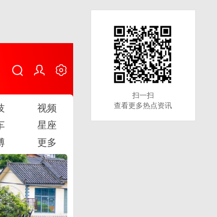
扫一扫
扫一扫
查看更多热点资讯
查看更多热点资讯
技
视频
车
星座
博
更多