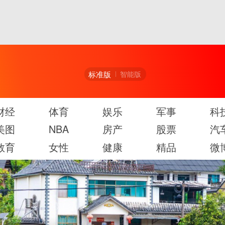
标准版
智能版
财经
体育
娱乐
军事
科
美图
NBA
房产
股票
汽
教育
女性
健康
精品
微