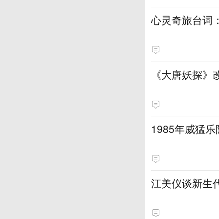
心灵奇旅台词
《大唐妖探》
1985年威猛
江美仪谈新生