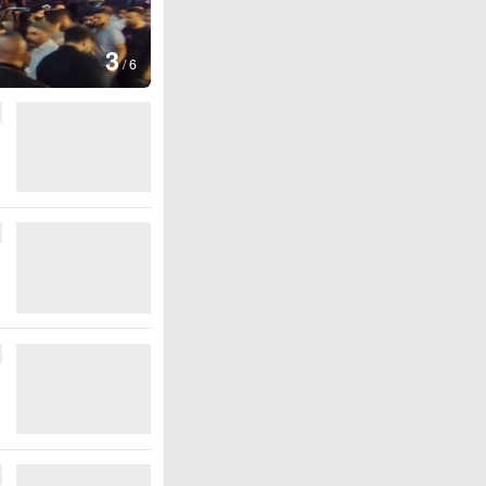
图集
4
江西铅山：千灯点亮葛仙村
/
6