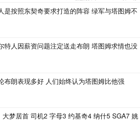
湖人是按照东契奇要求打造的阵容 绿军与塔图姆不
凯尔特人因薪资问题注定送走布朗 塔图姆求情也没
无论布朗表现多好 人们始终认为塔图姆比他强
梦居首 司机2 字母3 约基奇4 纳什5 SGA7 姚