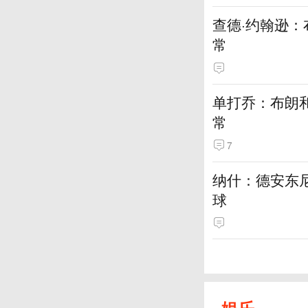
查德·约翰逊
常
单打乔：布朗
常
7
纳什：德安东
球