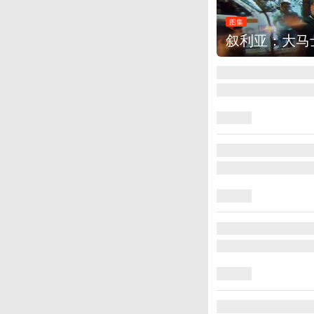
图集
云南弥勒：