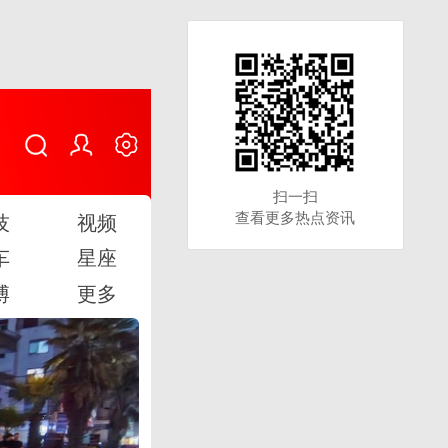
扫一扫
扫一扫
查看更多热点资讯
查看更多热点资讯
技
视频
车
星座
博
更多