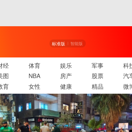
标准版
智能版
财经
体育
娱乐
军事
科
美图
NBA
房产
股票
汽
教育
女性
健康
精品
微