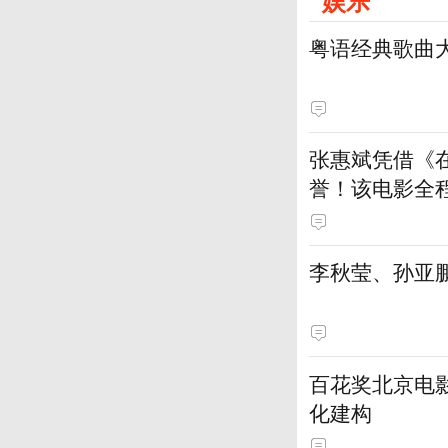
娱乐
粤语经典歌曲
张惠斌凭借《
誉！该电影全
土演员
李秋莹、孙亚
百花奖北京电
化建构