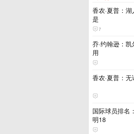
香农·夏普：
是
7
乔·约翰逊：
用
香农·夏普：
国际球员排名：大
明18