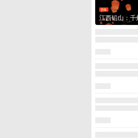
图集
江西铅山：千