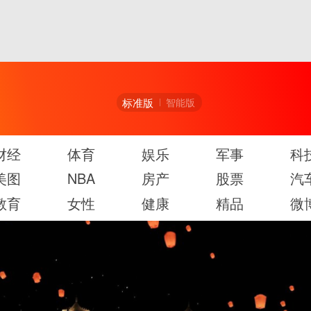
标准版
智能版
财经
体育
娱乐
军事
科
美图
NBA
房产
股票
汽
教育
女性
健康
精品
微