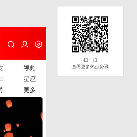
扫一扫
扫一扫
查看更多热点资讯
查看更多热点资讯
技
视频
车
星座
博
更多