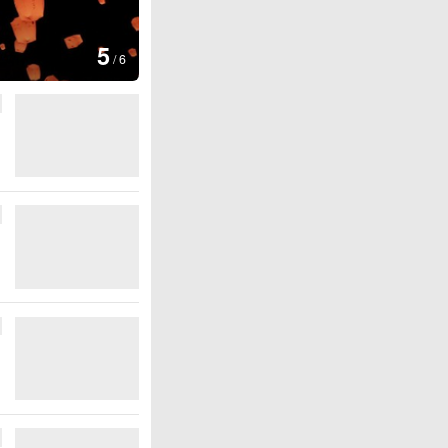
图集
5
上海：七彩稻田画迎最佳观赏期
/
6