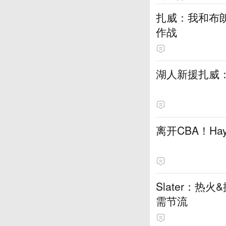
扎威：我和布
作战
湖人新援扎威
离开CBA！H
Slater：
需节流