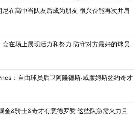
朗尼在高中当队友后成为朋友 很兴奋能再次并肩
：会在场上展现活力和努力 防守对方最好的球员
aynes：自由球员后卫阿隆德斯·威廉姆斯签约奇才
热火&掘金&骑士&奇才有意德罗赞 这些队急需火力且