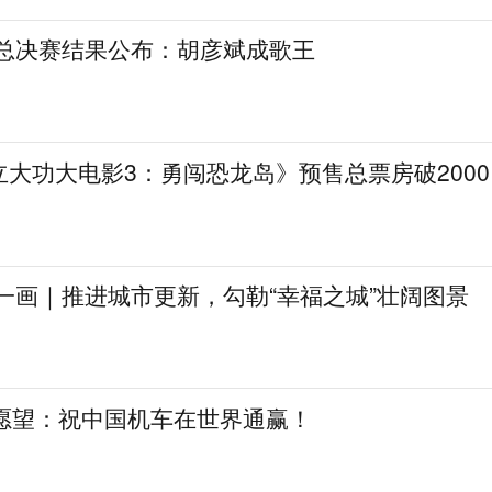
》总决赛结果公布：胡彦斌成歌王
大功大电影3：勇闯恐龙岛》预售总票房破2000
一画｜推进城市更新，勾勒“幸福之城”壮阔图景
日愿望：祝中国机车在世界通赢！