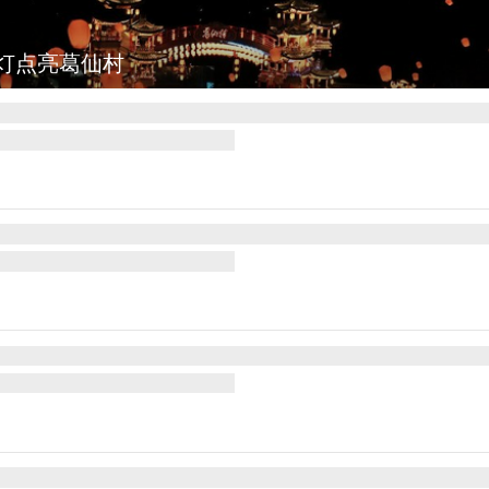
灯点亮葛仙村