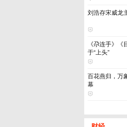
刘浩存宋威龙
《尕连手》《
于“上头”
百花燕归，万
幕
财经