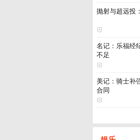
抛射与超远投
名记：乐福经
不足
美记：骑士补
合同
娱乐