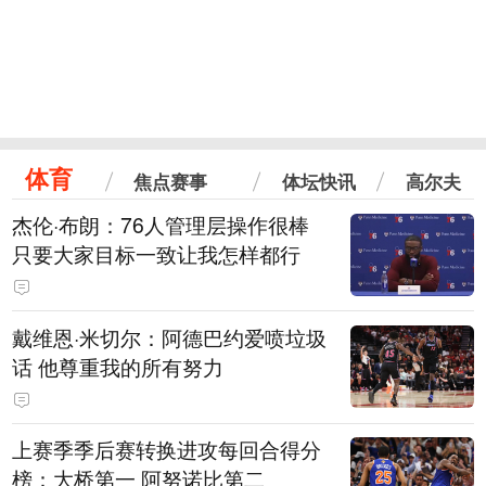
体育
焦点赛事
体坛快讯
高尔夫
杰伦·布朗：76人管理层操作很棒
只要大家目标一致让我怎样都行
戴维恩·米切尔：阿德巴约爱喷垃圾
话 他尊重我的所有努力
上赛季季后赛转换进攻每回合得分
榜：大桥第一 阿努诺比第二