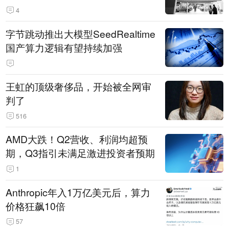
14.3万辆
4
字节跳动推出大模型SeedRealtime
国产算力逻辑有望持续加强
王虹的顶级奢侈品，开始被全网审
判了
516
AMD大跌！Q2营收、利润均超预
期，Q3指引未满足激进投资者预期
1
Anthropic年入1万亿美元后，算力
价格狂飙10倍
57