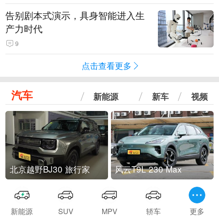
告别剧本式演示，具身智能进入生
产力时代
9
点击查看更多
汽车
新能源
新车
视频
北京越野BJ30 旅行家
风云T9L 230 Max
新能源
SUV
MPV
轿车
更多