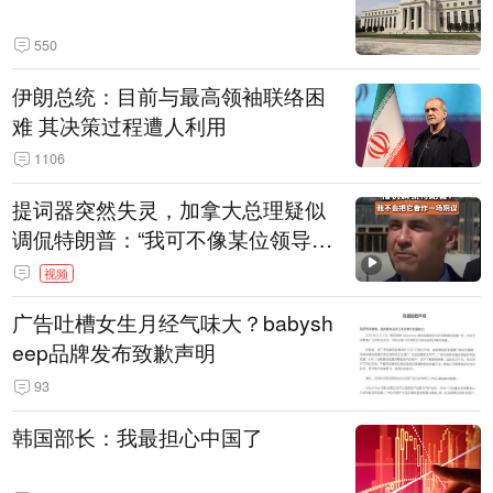
550
伊朗总统：目前与最高领袖联络困
难 其决策过程遭人利用
1106
提词器突然失灵，加拿大总理疑似
调侃特朗普：“我可不像某位领导
人，把这当成一场阴谋”，全场哄笑
视频
广告吐槽女生月经气味大？babysh
eep品牌发布致歉声明
93
韩国部长：我最担心中国了