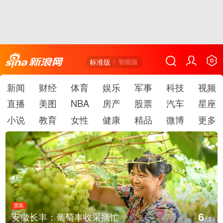
标准版
智能版
新闻
财经
体育
娱乐
军事
科技
视频
直播
美图
NBA
房产
股票
汽车
星座
小说
教育
女性
健康
精品
微博
更多
图集
7
湖北房县：路畅景美
/
7