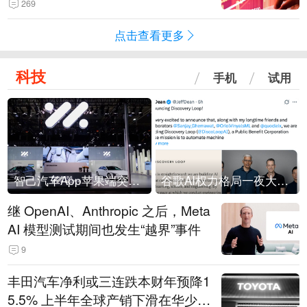
269
点击查看更多
科技
手机
试用
智己汽车App苹果端突然“下架”
谷歌AI权力格局一夜大洗牌
继 OpenAI、Anthropic 之后，Meta
AI 模型测试期间也发生“越界”事件
9
丰田汽车净利或三连跌本财年预降1
5.5% 上半年全球产销下滑在华少卖