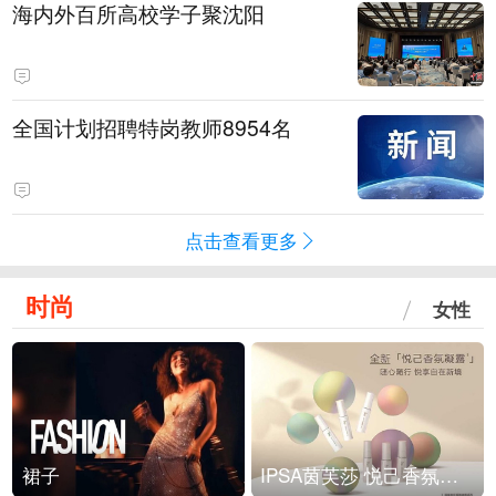
海内外百所高校学子聚沈阳
全国计划招聘特岗教师8954名
点击查看更多
时尚
女性
裙子
IPSA茵芙莎 悦己香氛凝露上市