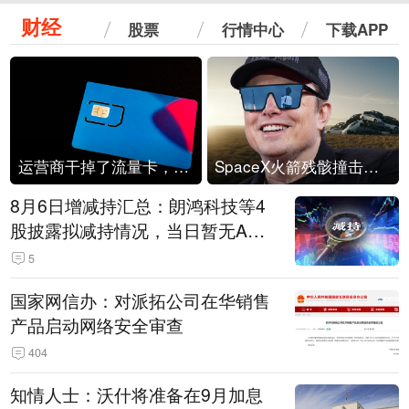
财经
股票
行情中心
下载APP
运营商干掉了流量卡，他们真的玩不起了
SpaceX火箭残骸撞击月球
8月6日增减持汇总：朗鸿科技等4
股披露拟减持情况，当日暂无A股
公司披露拟增持情况（表）
5
国家网信办：对派拓公司在华销售
产品启动网络安全审查
404
知情人士：沃什将准备在9月加息