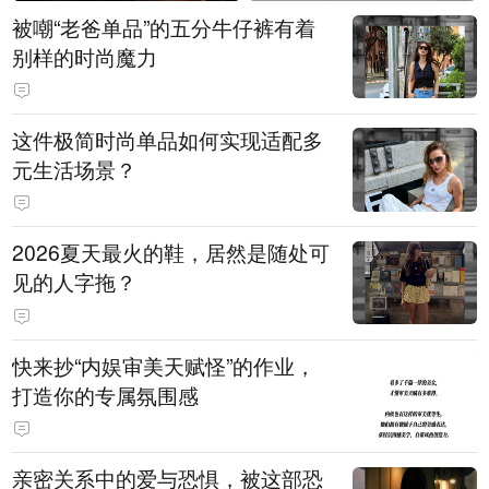
被嘲“老爸单品”的五分牛仔裤有着
别样的时尚魔力
这件极简时尚单品如何实现适配多
元生活场景？
2026夏天最火的鞋，居然是随处可
见的人字拖？
快来抄“内娱审美天赋怪”的作业，
打造你的专属氛围感
亲密关系中的爱与恐惧，被这部恐