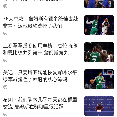
76人总裁：詹姆斯有很多绝佳去处
非常幸运他最终选择了我们
上赛季季后赛使用率榜：杰伦·布朗
和恩比德并列第一 詹姆斯第九
美记：只要塔图姆能恢复巅峰水平
绿军就握住了冲冠的核心筹码
布朗：我们队内几乎每天都在群里
交流 詹姆斯在群聊里很活跃