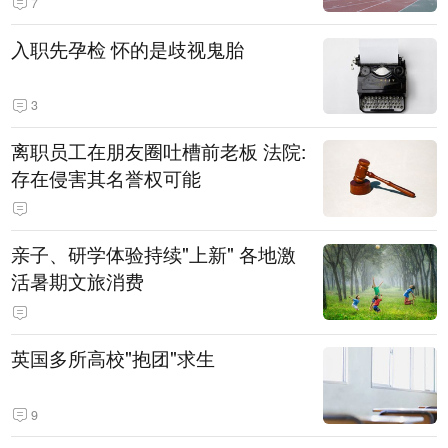
7
入职先孕检 怀的是歧视鬼胎
3
离职员工在朋友圈吐槽前老板 法院:
存在侵害其名誉权可能
亲子、研学体验持续"上新" 各地激
活暑期文旅消费
英国多所高校"抱团"求生
9