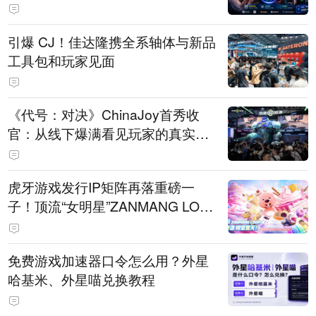
引爆 CJ！佳达隆携全系轴体与新品
工具包和玩家见面
《代号：对决》ChinaJoy首秀收
官：从线下爆满看见玩家的真实期
待
虎牙游戏发行IP矩阵再落重磅一
子！顶流“女明星”ZANMANG LOO
PY 正版3D消除手游《消消奇遇》
惊喜曝光
免费游戏加速器口令怎么用？外星
哈基米、外星喵兑换教程