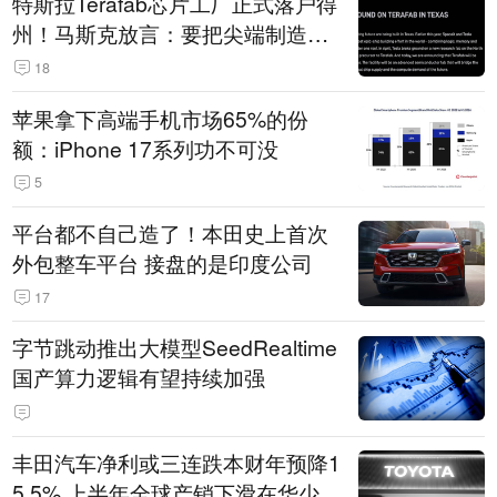
特斯拉Terafab芯片工厂正式落户得
州！马斯克放言：要把尖端制造带
回美国
18
苹果拿下高端手机市场65%的份
额：iPhone 17系列功不可没
5
平台都不自己造了！本田史上首次
外包整车平台 接盘的是印度公司
17
字节跳动推出大模型SeedRealtime
国产算力逻辑有望持续加强
丰田汽车净利或三连跌本财年预降1
5.5% 上半年全球产销下滑在华少卖