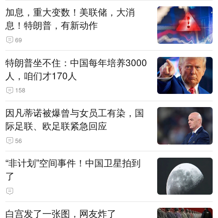
加息，重大变数！美联储，大消
息！特朗普，有新动作
69
特朗普坐不住：中国每年培养3000
人，咱们才170人
158
因凡蒂诺被爆曾与女员工有染，国
际足联、欧足联紧急回应
56
“非计划”空间事件！中国卫星拍到
了
白宫发了一张图，网友炸了