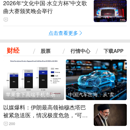
2026年“文化中国·水立方杯”中文歌
曲大赛颁奖晚会举行
点击查看更多
财经
股票
行情中心
下载APP
苹果拿下高端手机市场65%的份额：iPhone 17系列功不可没
中国汽车出海：从“卖出去”到“走进去”
以媒爆料：伊朗最高领袖穆杰塔巴
被紧急送医，情况极度危急，“可能
随时会死去”
200