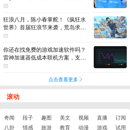
狂浪八月，陈小春掌舵！《疯狂水
世界》首届狂浪节来袭，荒岛求生
直播即将开启
你还在找免费的游戏加速软件吗？
雷神加速器低成本联机方案，支持
免费试用
点击查看更多
滚动
奇闻
段子
趣图
美文
视频
直播
订阅
八卦
情感
旅游
教育
动漫
游戏
试用