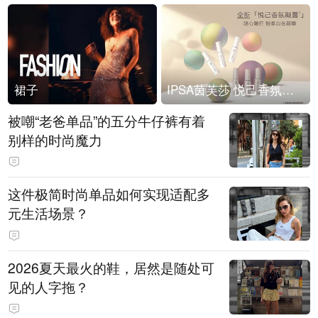
裙子
IPSA茵芙莎 悦己香氛凝露上市
被嘲“老爸单品”的五分牛仔裤有着
别样的时尚魔力
这件极简时尚单品如何实现适配多
元生活场景？
2026夏天最火的鞋，居然是随处可
见的人字拖？