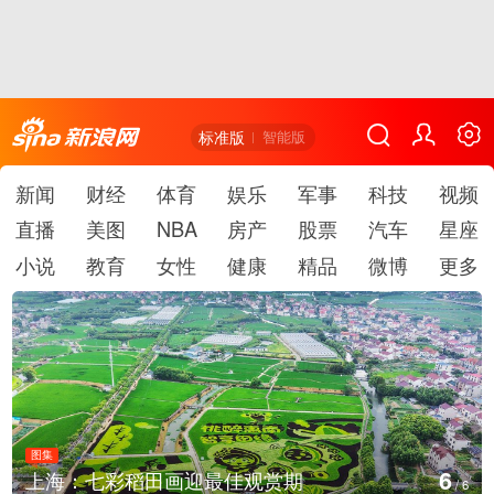
标准版
智能版
新闻
财经
体育
娱乐
军事
科技
视频
直播
美图
NBA
房产
股票
汽车
星座
小说
教育
女性
健康
精品
微博
更多
图集
1
厄瓜多尔总统诺沃亚会见阿根廷总统米莱
/
6