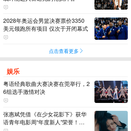
2028年奥运会男篮决赛票价3350
美元领跑所有项目 仅次于开闭幕式
点击查看更多
娱乐
粤语经典歌曲大赛决赛在莞举行，2
6组选手激情对决
张惠斌凭借《在少女花影下》获华
语青年电影周“年度新人”荣誉！该
电影全程在广州取景，采用粤语对