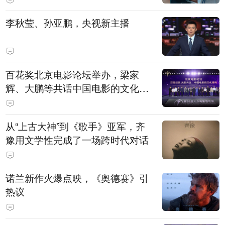
白，主演均为广州本土演员
李秋莹、孙亚鹏，央视新主播
百花奖北京电影论坛举办，梁家
辉、大鹏等共话中国电影的文化建
构
从“上古大神”到《歌手》亚军，齐
豫用文学性完成了一场跨时代对话
诺兰新作火爆点映，《奥德赛》引
热议