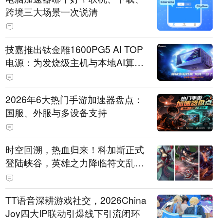
跨境三大场景一次说清
技嘉推出钛金雕1600PG5 AI TOP
电源：为发烧级主机与本地AI算力
打造旗舰供电方案
2026年6大热门手游加速器盘点：
国服、外服与多设备支持
时空回溯，热血归来！科加斯正式
登陆峡谷，英雄之力降临符文乱
斗！
TT语音深耕游戏社交，2026China
Joy四大IP联动引爆线下引流闭环