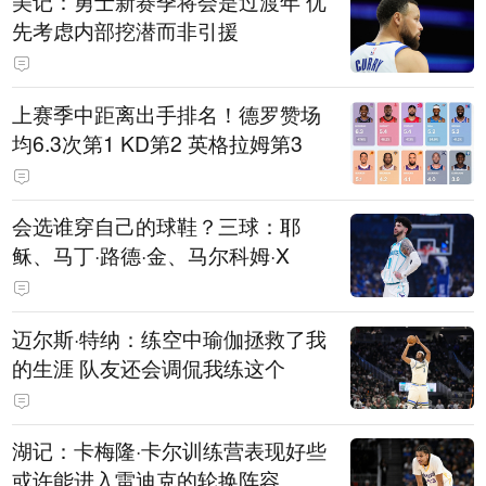
美记：勇士新赛季将会是过渡年 优
先考虑内部挖潜而非引援
上赛季中距离出手排名！德罗赞场
均6.3次第1 KD第2 英格拉姆第3
会选谁穿自己的球鞋？三球：耶
稣、马丁·路德·金、马尔科姆·X
迈尔斯·特纳：练空中瑜伽拯救了我
的生涯 队友还会调侃我练这个
湖记：卡梅隆·卡尔训练营表现好些
或许能进入雷迪克的轮换阵容