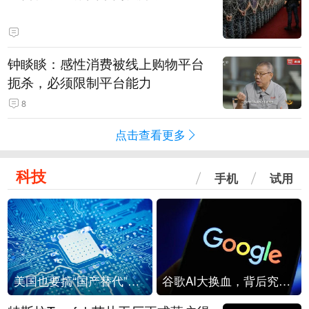
钟睒睒：感性消费被线上购物平台
扼杀，必须限制平台能力
8
点击查看更多
科技
手机
试用
美国也要搞“国产替代”？先算清三笔账
谷歌AI大换血，背后究竟发生了什么？