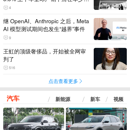
14.3万辆
4
继 OpenAI、Anthropic 之后，Meta
AI 模型测试期间也发生“越界”事件
9
王虹的顶级奢侈品，开始被全网审
判了
516
点击查看更多
汽车
新能源
新车
视频