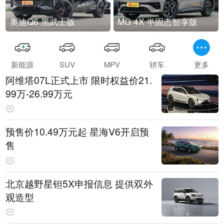
奥迪Q6 黑武士版
MG 4X 半固态智享版
新能源
SUV
MPV
轿车
更多
阿维塔07L正式上市 限时权益价21.
99万-26.99万元
预售价10.49万元起 星海V6开启预
售
北京越野星钽5X申报信息 提供双外
观造型