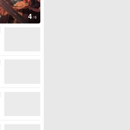
图集
5
上海：七彩稻田画迎最佳观赏期
/
6