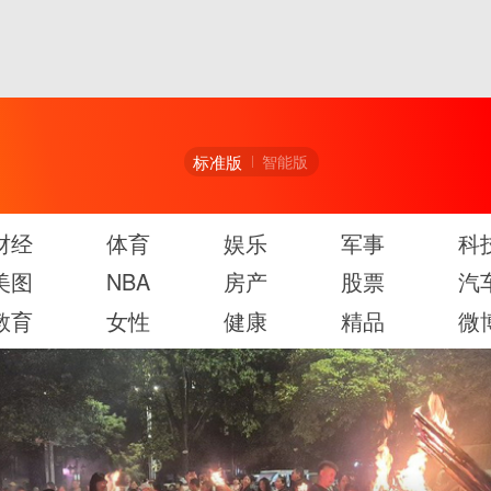
标准版
智能版
财经
体育
娱乐
军事
科
美图
NBA
房产
股票
汽
教育
女性
健康
精品
微