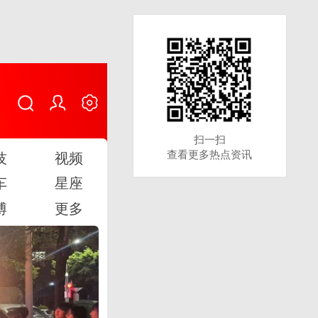
扫一扫
扫一扫
查看更多热点资讯
查看更多热点资讯
技
视频
车
星座
博
更多