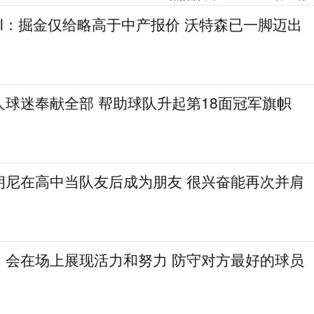
gel：掘金仅给略高于中产报价 沃特森已一脚迈出
人球迷奉献全部 帮助球队升起第18面冠军旗帜
朗尼在高中当队友后成为朋友 很兴奋能再次并肩
：会在场上展现活力和努力 防守对方最好的球员