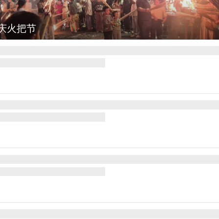
灯点亮葛仙村