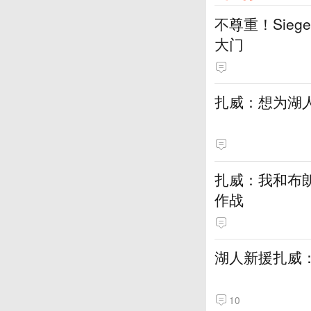
不尊重！Sie
大门
扎威：想为湖
扎威：我和布
作战
湖人新援扎威
10