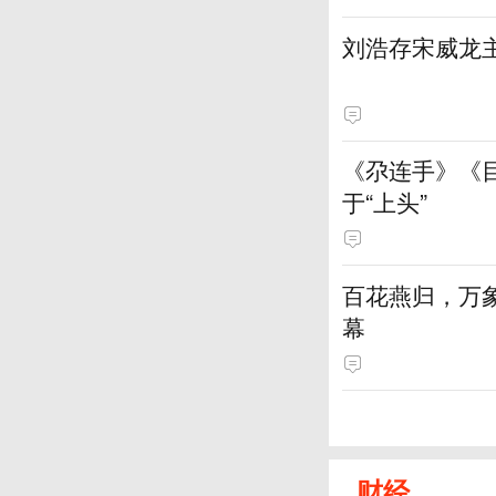
刘浩存宋威龙
《尕连手》《
于“上头”
百花燕归，万
幕
财经