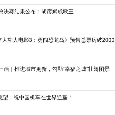
》总决赛结果公布：胡彦斌成歌王
大功大电影3：勇闯恐龙岛》预售总票房破2000
一画｜推进城市更新，勾勒“幸福之城”壮阔图景
日愿望：祝中国机车在世界通赢！