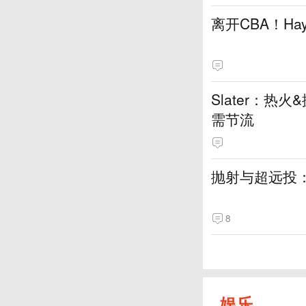
离开CBA！H
Slater：
需节流
抛射与超远投
8
娱乐