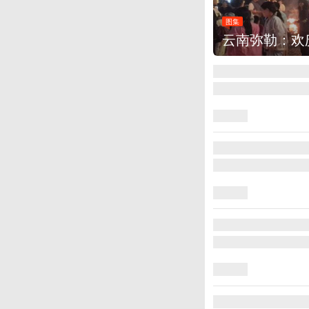
图集
江西铅山：千