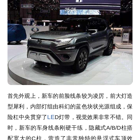
首先外观上，新车的前脸线条较为凌厉，前大灯造
型犀利，内部灯组由科幻的蓝色块状光源组成，保
LE
险杠中央贯穿了
D灯带，视觉效果非常不错。同
时，新车的车身线条刚硬干练，隐藏式A/B/D柱搭
配宽大的C柱，营造了非常独特的悬浮式车顶效