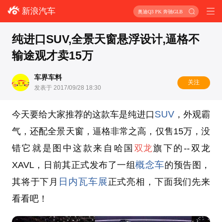
新浪汽车
奥迪Q3 PK 奔驰GLB
纯进口SUV,全景天窗悬浮设计,逼格不
输途观才卖15万
车界车料
关注
发表于 2017/09/28 18:30
SUV
今天要给大家推荐的这款车是纯进口
，外观霸
气，还配全景天窗，逼格非常之高，仅售15万，没
错它就是图中这款来自哈国
双龙
旗下的--双龙
概念车
XAVL，日前其正式发布了一组
的预告图，
日内瓦车展
其将于下月
正式亮相，下面我们先来
看看吧！