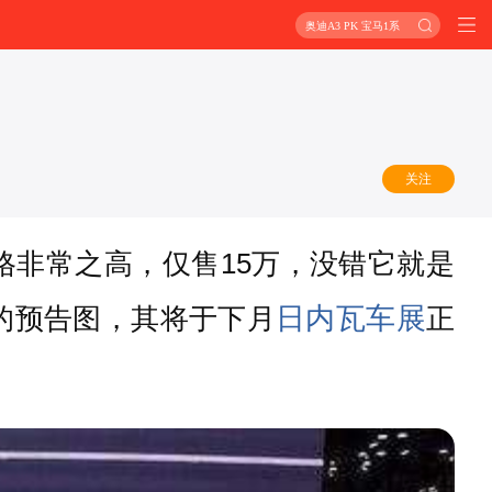
奥迪A3 PK 宝马1系
关注
格非常之高，仅售15万，没错它就是
日内瓦车展
的预告图，其将于下月
正