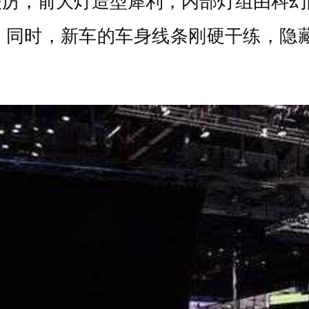
凌厉，前大灯造型犀利，内部灯组由科幻
同时，新车的车身线条刚硬干练，隐藏式