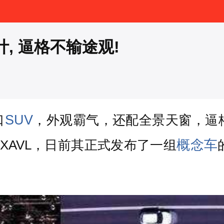
计, 逼格不输途观!
SUV
口
，外观霸气，还配全景天窗，逼
概念车
龙XAVL，日前其正式发布了一组