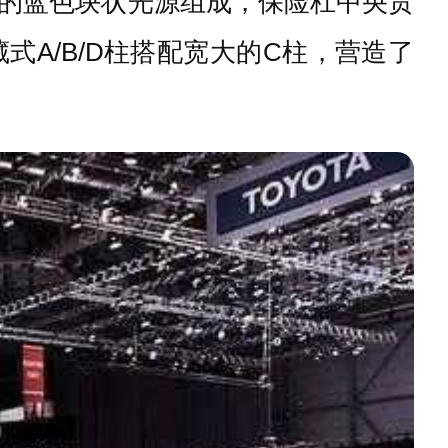
的蓝色块状光源组成，保险杠中央贯
A/B/D柱搭配宽大的C柱，营造了