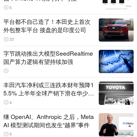
5
平台都不自己造了！本田史上首次
外包整车平台 接盘的是印度公司
23
字节跳动推出大模型SeedRealtime
国产算力逻辑有望持续加强
丰田汽车净利或三连跌本财年预降1
5.5% 上半年全球产销下滑在华少卖
14.3万辆
4
继 OpenAI、Anthropic 之后，Meta
AI 模型测试期间也发生“越界”事件
9