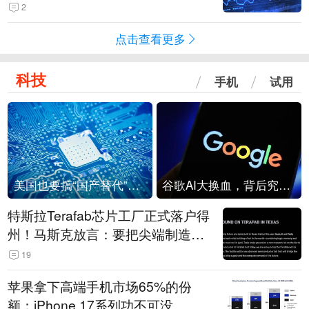
2
点击查看更多
科技
手机
试用
美国也要搞“国产替代”？先算清三笔账
谷歌AI大换血，背后究竟发生了什么？
特斯拉Terafab芯片工厂正式落户得
州！马斯克放言：要把尖端制造带
回美国
19
苹果拿下高端手机市场65%的份
额：iPhone 17系列功不可没