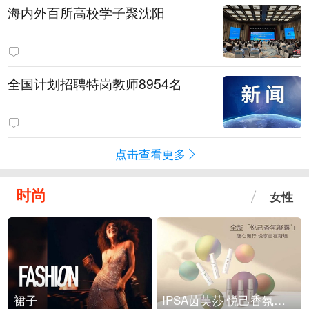
海内外百所高校学子聚沈阳
全国计划招聘特岗教师8954名
点击查看更多
时尚
女性
裙子
IPSA茵芙莎 悦己香氛凝露上市