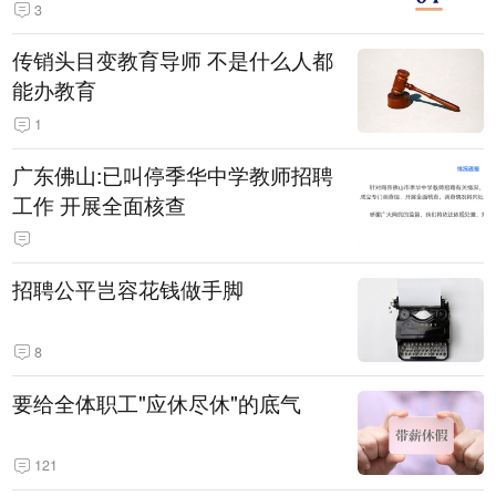
3
传销头目变教育导师 不是什么人都
能办教育
1
广东佛山:已叫停季华中学教师招聘
工作 开展全面核查
招聘公平岂容花钱做手脚
8
要给全体职工"应休尽休"的底气
121