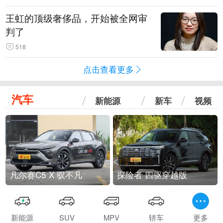
王虹的顶级奢侈品，开始被全网审
判了
518
点击查看更多
汽车
新能源
新车
视频
凡尔赛C5 X 驭不凡
探险者 四驱穿越版
新能源
SUV
MPV
轿车
更多