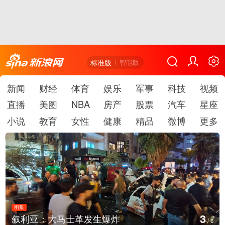
标准版
智能版
新闻
财经
体育
娱乐
军事
科技
视频
直播
美图
NBA
房产
股票
汽车
星座
小说
教育
女性
健康
精品
微博
更多
图集
4
士革发生爆炸
云南弥勒：欢庆火
/
6