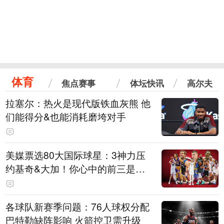
体育
焦点赛事
体坛快讯
高尔夫
拉塞尔：热火是现代版铁血灰熊 他
们能得分&也能消耗磨垮对手
美媒票选80大国际球星：3神力压
约基奇&大加！你心中的前三是
谁？
各球队新赛季问题：76人球权分配
巴特勒缺阵影响 火箭控卫需升级