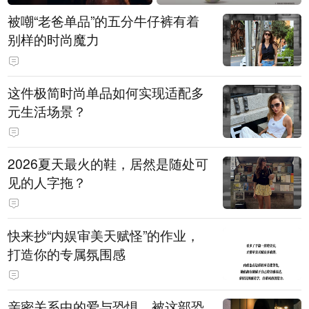
被嘲“老爸单品”的五分牛仔裤有着
别样的时尚魔力
这件极简时尚单品如何实现适配多
元生活场景？
2026夏天最火的鞋，居然是随处可
见的人字拖？
快来抄“内娱审美天赋怪”的作业，
打造你的专属氛围感
亲密关系中的爱与恐惧，被这部恐