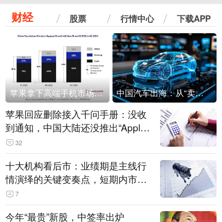
财经
股票
行情中心
下载APP
苹果拿下高端手机市场65%的份额：iPhone 17系列功不可没
中国汽车出海：从“卖出去”到“走进去”
苹果回应删除接入千问手册：没收
到通知，中国大陆还没推出“Apple
智能使用千问”功能
32
十大机构看后市：业绩期是主线行
情演绎的关键变奏点，短期内市场
或继续反弹，关注三条业绩主线
7
今年“最贵”新股，中签率出炉