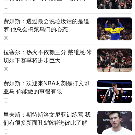
费尔斯：遇过最会说垃圾话的是追
梦 他总会搞菜鸟们的心态
拉塞尔：热火不依赖三分 戴维恩·米
切尔下赛季将进步巨大
费尔斯：欢迎来NBA时刻是打文班
亚马 你能做的事很有限
里夫斯：期待斯洛文尼亚训练营 我
们有很多新面孔&能增进彼此了解