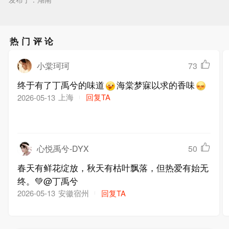
热门评论
小棠珂珂
73
终于有了丁禹兮的味道
海棠梦寐以求的香味
上海
回复TA
2026-05-13
心悦禹兮-DYX
50
春天有鲜花绽放，秋天有枯叶飘落，但热爱有始无
终。💚@丁禹兮
安徽宿州
回复TA
2026-05-13