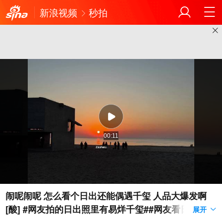
新浪视频
秒拍
00:11
闹呢闹呢 怎么看个日出还能偶遇千玺 人品大爆发啊
[酸] #网友拍的日出照里有易烊千玺##网友看日出偶遇
展开