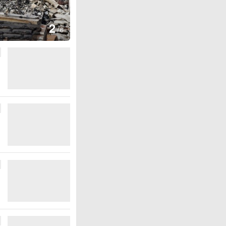
图集
2
叙利亚：大马士革发生爆炸
/
6