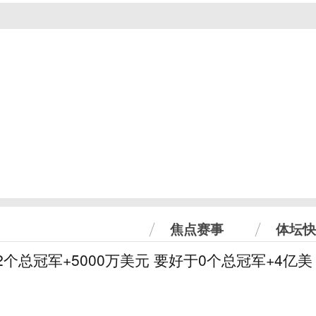
焦点赛事
体坛快
2个总冠军+5000万美元 要好于0个总冠军+4亿美