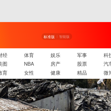
标准版
智能版
财经
体育
娱乐
军事
科
美图
NBA
房产
股票
汽
教育
女性
健康
精品
微