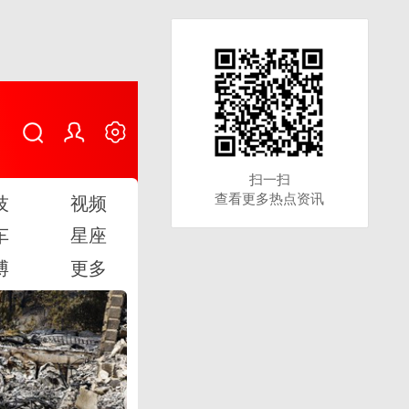
扫一扫
扫一扫
查看更多热点资讯
查看更多热点资讯
技
视频
车
星座
博
更多