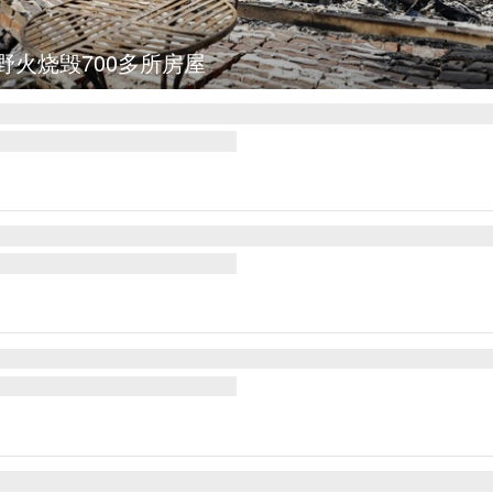
野火烧毁700多所房屋