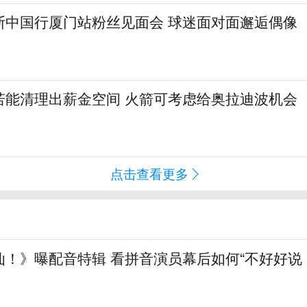
斯中国行厦门站粉丝见面会 球迷面对面邂逅偶像
若能清理出薪金空间 火箭可考虑给奥拉迪波机会
点击查看更多
仙！》曝配音特辑 看拼音演员幕后如何“不好好说