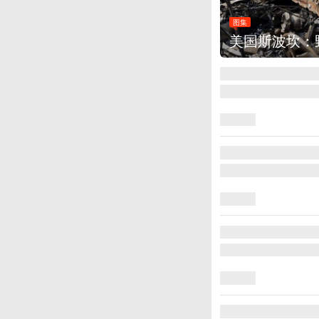
图集
美国斯波坎：