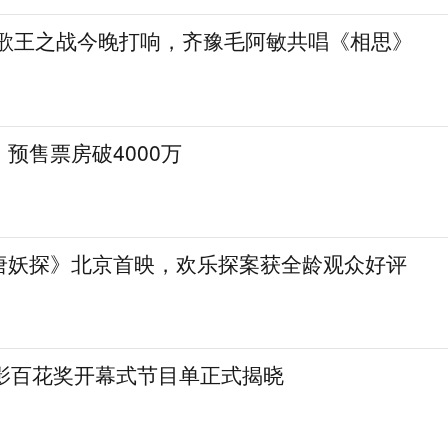
》歌王之战今晚打响，齐豫毛阿敏共唱《相思》
预售票房破4000万
唐妖探》北京首映，欢乐探案获全龄观众好评
电影百花奖开幕式节目单正式揭晓