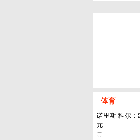
体育
诺里斯·科尔：
元